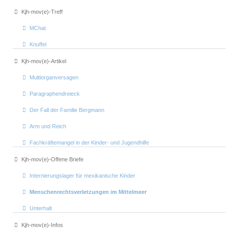
Kjh-mov(e)-Treff
MChat
Knuffel
Kjh-mov(e)-Artikel
Multiorganversagen
Paragraphendreieck
Der Fall der Familie Bergmann
Arm und Reich
Fachkräftemangel in der Kinder- und Jugendhilfe
Kjh-mov(e)-Offene Briefe
Internierungslager für mexikanische Kinder
Menschenrechtsverletzungen im Mittelmeer
Unterhalt
Kjh-mov(e)-Infos