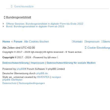
Gerichtsmedizin
Bundesgesetzblatt
Offene Gesetze: Bundesgesetzblatt in digitaler Form bis Ende 2022
Bund: Bundesgesetzblatt in digitaler Form ab 2023
Home
Forum
Alle Cookies löschen
Kontakt
Impressum
Sitem
Alle Zeiten sind
UTC+02:00
Cookie-Einstellung
Copyright © 2017 - 2026 kjh-mov(e) All rights reserved - 9 Years active.
Copyright ©
2017 - 2024 - Powered by
kjh-mov
!
Datenschutzerklärung
|
Impressum
|
Datenschutzerklärung für soziale Medien
Powered by
phpBB
® Forum Software © phpBB Limited
Deutsche Übersetzung durch
phpBB.de
Style we_universal created by
INVENTEA
|
nextgen
phpBB SiteMaker
Datenschutz
|
Nutzungsbedingungen