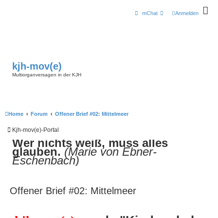
mChat
Anmelden
kjh-mov(e)
Multiorganversagen in der KJH
Home
Forum
Offener Brief #02: Mittelmeer
Kjh-mov(e)-Portal
Wer nichts weiß, muss alles
glauben.
(Marie von Ebner-
Eschenbach)
Offener Brief #02: Mittelmeer