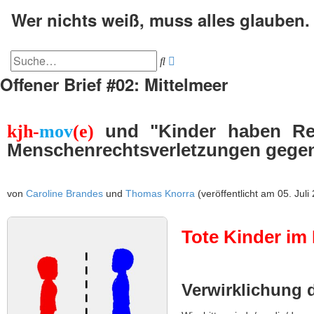
Wer nichts weiß, muss alles glauben
Erweiterte
Suche
Suche
Offener Brief #02: Mittelmeer
und "Kinder haben Rech
kjh-
mov
(e)
Menschenrechtsverletzungen gegenü
von
Caroline Brandes
und
Thomas Knorra
(veröffentlicht am 05. Juli
Tote Kinder im 
Verwirklichung 