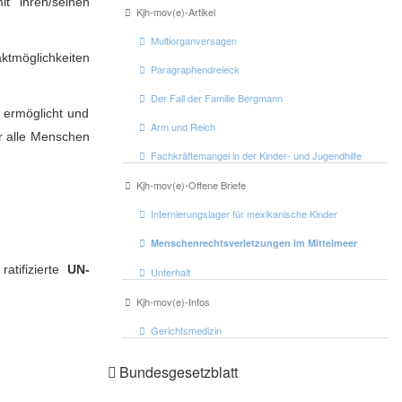
it ihren/seinen
Kjh-mov(e)-Artikel
Multiorganversagen
ktmöglichkeiten
Paragraphendreieck
Der Fall der Familie Bergmann
 ermöglicht und
Arm und Reich
ür alle Menschen
Fachkräftemangel in der Kinder- und Jugendhilfe
Kjh-mov(e)-Offene Briefe
Internierungslager für mexikanische Kinder
Menschenrechtsverletzungen im Mittelmeer
atifizierte
UN-
Unterhalt
Kjh-mov(e)-Infos
Gerichtsmedizin
Bundesgesetzblatt