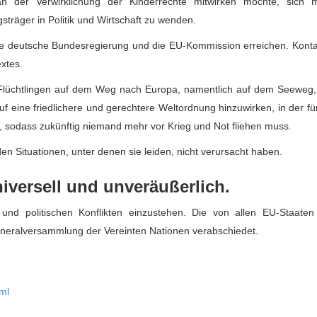
 an der Verwirklichung der Kinderrechte mitwirken möchte, sich m
träger in Politik und Wirtschaft zu wenden.
 die deutsche Bundesregierung und die EU-Kommission erreichen. Konta
extes.
Flüchtlingen auf dem Weg nach Europa, namentlich auf dem Seeweg,
 auf eine friedlichere und gerechtere Weltordnung hinzuwirken, in der f
, sodass zukünftig niemand mehr vor Krieg und Not fliehen muss.
n Situationen, unter denen sie leiden, nicht verursacht haben.
iversell und unveräußerlich.
und politischen Konflikten einzustehen. Die von allen EU-Staaten r
eralversammlung der Vereinten Nationen verabschiedet.
ml