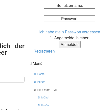
Benutzername:
Passwort:
Ich habe mein Passwort vergessen
Angemeldet bleiben
lich der
Registrieren
eer
Menü
Home
Forum
Kjh-mov(e)-Treff
MChat
Knuffel