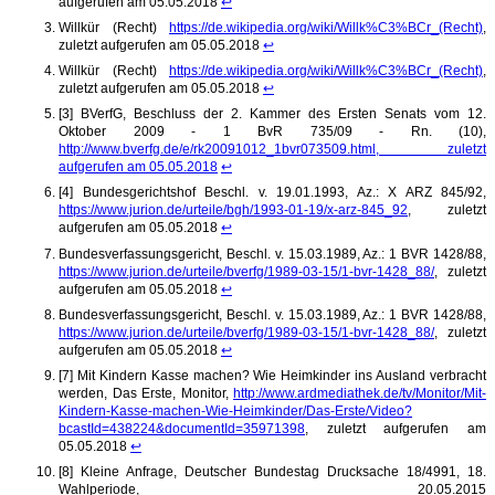
aufgerufen am 05.05.2018
↩
Willkür (Recht)
https://de.wikipedia.org/wiki/Willk%C3%BCr_(Recht)
,
zuletzt aufgerufen am 05.05.2018
↩
Willkür (Recht)
https://de.wikipedia.org/wiki/Willk%C3%BCr_(Recht)
,
zuletzt aufgerufen am 05.05.2018
↩
[3] BVerfG, Beschluss der 2. Kammer des Ersten Senats vom 12.
Oktober 2009 - 1 BvR 735/09 - Rn. (10),
http://www.bverfg.de/e/rk20091012_1bvr073509.html, zuletzt
aufgerufen am 05.05.2018
↩
[4] Bundesgerichtshof Beschl. v. 19.01.1993, Az.: X ARZ 845/92,
https://www.jurion.de/urteile/bgh/1993-01-19/x-arz-845_92
, zuletzt
aufgerufen am 05.05.2018
↩
Bundesverfassungsgericht, Beschl. v. 15.03.1989, Az.: 1 BVR 1428/88,
https://www.jurion.de/urteile/bverfg/1989-03-15/1-bvr-1428_88/
, zuletzt
aufgerufen am 05.05.2018
↩
Bundesverfassungsgericht, Beschl. v. 15.03.1989, Az.: 1 BVR 1428/88,
https://www.jurion.de/urteile/bverfg/1989-03-15/1-bvr-1428_88/
, zuletzt
aufgerufen am 05.05.2018
↩
[7] Mit Kindern Kasse machen? Wie Heimkinder ins Ausland verbracht
werden, Das Erste, Monitor,
http://www.ardmediathek.de/tv/Monitor/Mit-
Kindern-Kasse-machen-Wie-Heimkinder/Das-Erste/Video?
bcastId=438224&documentId=35971398
, zuletzt aufgerufen am
05.05.2018
↩
[8] Kleine Anfrage, Deutscher Bundestag Drucksache 18/4991, 18.
Wahlperiode, 20.05.2015