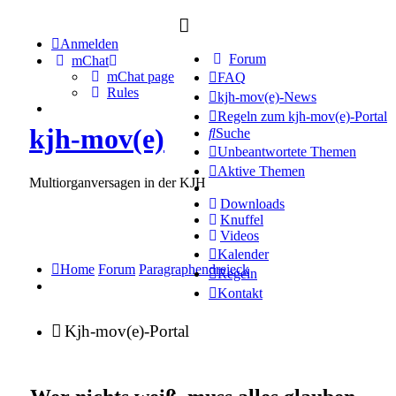
Anmelden
Forum
mChat
mChat page
FAQ
Rules
kjh-mov(e)-News
Regeln zum kjh-mov(e)-Portal
kjh-mov(e)
Suche
Unbeantwortete Themen
Aktive Themen
Multiorganversagen in der KJH
Downloads
Knuffel
Videos
Kalender
Home
Forum
Paragraphendreieck
Regeln
Kontakt
Kjh-mov(e)-Portal