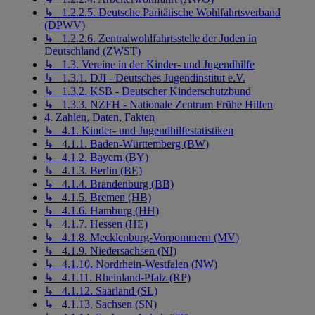
↳ 1.2.2.5. Deutsche Paritätische Wohlfahrtsverband
(DPWV)
↳ 1.2.2.6. Zentralwohlfahrtsstelle der Juden in
Deutschland (ZWST)
↳ 1.3. Vereine in der Kinder- und Jugendhilfe
↳ 1.3.1. DJI - Deutsches Jugendinstitut e.V.
↳ 1.3.2. KSB - Deutscher Kinderschutzbund
↳ 1.3.3. NZFH - Nationale Zentrum Frühe Hilfen
4. Zahlen, Daten, Fakten
↳ 4.1. Kinder- und Jugendhilfestatistiken
↳ 4.1.1. Baden-Württemberg (BW)
↳ 4.1.2. Bayern (BY)
↳ 4.1.3. Berlin (BE)
↳ 4.1.4. Brandenburg (BB)
↳ 4.1.5. Bremen (HB)
↳ 4.1.6. Hamburg (HH)
↳ 4.1.7. Hessen (HE)
↳ 4.1.8. Mecklenburg-Vorpommern (MV)
↳ 4.1.9. Niedersachsen (NI)
↳ 4.1.10. Nordrhein-Westfalen (NW)
↳ 4.1.11. Rheinland-Pfalz (RP)
↳ 4.1.12. Saarland (SL)
↳ 4.1.13. Sachsen (SN)