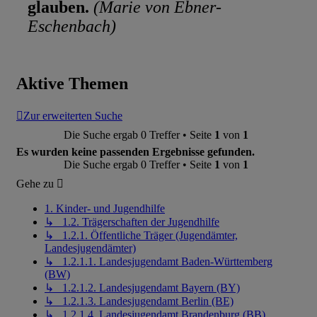
glauben.
(Marie von Ebner-
Eschenbach)
Aktive Themen
Zur erweiterten Suche
Die Suche ergab 0 Treffer • Seite
1
von
1
Es wurden keine passenden Ergebnisse gefunden.
Die Suche ergab 0 Treffer • Seite
1
von
1
Gehe zu
1. Kinder- und Jugendhilfe
↳ 1.2. Trägerschaften der Jugendhilfe
↳ 1.2.1. Öffentliche Träger (Jugendämter,
Landesjugendämter)
↳ 1.2.1.1. Landesjugendamt Baden-Württemberg
(BW)
↳ 1.2.1.2. Landesjugendamt Bayern (BY)
↳ 1.2.1.3. Landesjugendamt Berlin (BE)
↳ 1.2.1.4. Landesjugendamt Brandenburg (BB)