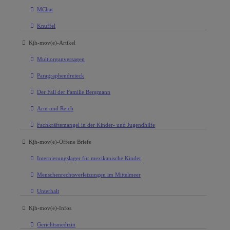
MChat
Knuffel
Kjh-mov(e)-Artikel
Multiorganversagen
Paragraphendreieck
Der Fall der Familie Bergmann
Arm und Reich
Fachkräftemangel in der Kinder- und Jugendhilfe
Kjh-mov(e)-Offene Briefe
Internierungslager für mexikanische Kinder
Menschenrechtsverletzungen im Mittelmeer
Unterhalt
Kjh-mov(e)-Infos
Gerichtsmedizin