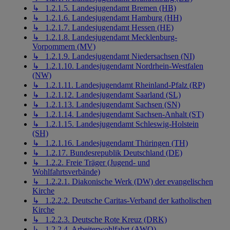
↳ 1.2.1.5. Landesjugendamt Bremen (HB)
↳ 1.2.1.6. Landesjugendamt Hamburg (HH)
↳ 1.2.1.7. Landesjugendamt Hessen (HE)
↳ 1.2.1.8. Landesjugendamt Mecklenburg-
Vorpommern (MV)
↳ 1.2.1.9. Landesjugendamt Niedersachsen (NI)
↳ 1.2.1.10. Landesjugendamt Nordrhein-Westfalen
(NW)
↳ 1.2.1.11. Landesjugendamt Rheinland-Pfalz (RP)
↳ 1.2.1.12. Landesjugendamt Saarland (SL)
↳ 1.2.1.13. Landesjugendamt Sachsen (SN)
↳ 1.2.1.14. Landesjugendamt Sachsen-Anhalt (ST)
↳ 1.2.1.15. Landesjugendamt Schleswig-Holstein
(SH)
↳ 1.2.1.16. Landesjugendamt Thüringen (TH)
↳ 1.2.17. Bundesrepublik Deutschland (DE)
↳ 1.2.2. Freie Träger (Jugend- und
Wohlfahrtsverbände)
↳ 1.2.2.1. Diakonische Werk (DW) der evangelischen
Kirche
↳ 1.2.2.2. Deutsche Caritas-Verband der katholischen
Kirche
↳ 1.2.2.3. Deutsche Rote Kreuz (DRK)
↳ 1.2.2.4. Arbeiterwohlfahrt (AWO)