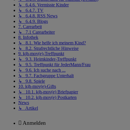
↳ 6.4.6. Vermisste Kinder
↳ 6.4.7. TV
↳ 6.4.8. RSS News
↳ 6.4.9. Blogs
7. Carearbeit
↳ 7.1 Carearbeiter
8. Infothek
↳ 8.1. Wie helfe ich meinem Kind?
↳ 8.2. Strafrechtliche Hinweise
9. kjh-mov(e)-Treffpunkt
↳ 9.3. Heimkinder-Treffpunkt
↳ 9.5. Treffpunkt für JederMann/Frau
↳ 9.6. Ich suche nach ...
↳ 9.7. Fachgruppe Unterhalt
↳ 9.8. Spiele
10. kjh-mov(e)-Gifts
↳ 10.1. kjh-mov(e) Briefpapier
↳ 10.2. kjh-mov(e) Postkarten
News
↳ Artikel
Anmelden