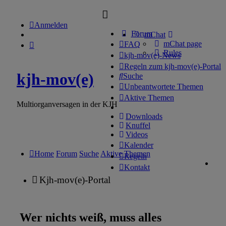
Anmelden
Forum
mChat
mChat page
FAQ
Rules
kjh-mov(e)-News
Regeln zum kjh-mov(e)-Portal
kjh-mov(e)
Suche
Unbeantwortete Themen
Aktive Themen
Multiorganversagen in der KJH
Downloads
Knuffel
Videos
Kalender
Home
Forum
Suche
Aktive Themen
Regeln
Kontakt
Kjh-mov(e)-Portal
Wer nichts weiß, muss alles