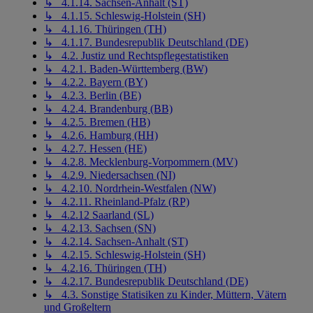
↳ 4.1.14. Sachsen-Anhalt (ST)
↳ 4.1.15. Schleswig-Holstein (SH)
↳ 4.1.16. Thüringen (TH)
↳ 4.1.17. Bundesrepublik Deutschland (DE)
↳ 4.2. Justiz und Rechtspflegestatistiken
↳ 4.2.1. Baden-Württemberg (BW)
↳ 4.2.2. Bayern (BY)
↳ 4.2.3. Berlin (BE)
↳ 4.2.4. Brandenburg (BB)
↳ 4.2.5. Bremen (HB)
↳ 4.2.6. Hamburg (HH)
↳ 4.2.7. Hessen (HE)
↳ 4.2.8. Mecklenburg-Vorpommern (MV)
↳ 4.2.9. Niedersachsen (NI)
↳ 4.2.10. Nordrhein-Westfalen (NW)
↳ 4.2.11. Rheinland-Pfalz (RP)
↳ 4.2.12 Saarland (SL)
↳ 4.2.13. Sachsen (SN)
↳ 4.2.14. Sachsen-Anhalt (ST)
↳ 4.2.15. Schleswig-Holstein (SH)
↳ 4.2.16. Thüringen (TH)
↳ 4.2.17. Bundesrepublik Deutschland (DE)
↳ 4.3. Sonstige Statisiken zu Kinder, Müttern, Vätern
und Großeltern