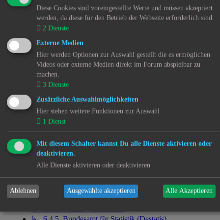
Westfalen (NW)
Diese Cookies sind voreingestellte Werte und müssen akzeptiert
↳ 6.1.11. Regionale Nachrichten - Rheinland-Pfalz
werden, da diese für den Betrieb der Webseite erforderlich sind.
(RP)
2
Dienste
↳ 6.1.12. Regionale Nachrichten - Saarland (SL)
↳ 6.1.13. Regionale Nachrichten - Sachsen (SN)
Externe Medien
↳ 6.1.14. Regionale Nachrichten - Sachsen-Anhalt
Hier werden Optionen zur Auswahl gestellt die es ermöglichen
(ST)
Videos oder externe Medien direkt im Forum abspielbar zu
↳ 6.1.15. Regionale Nachrichten - Schleswig-Holstein
machen.
(SH)
3
Dienste
↳ 6.1.16. Regionale Nachrichten - Thüringen (TH)
↳ 6.1.17. Überregionale Nachrichten -
Zusätzliche Auswahlmöglichkeiten
Bundesrepublik Deutschland (DE)
Hier stehen weitere Funktionen zur Auswahl
↳ 6.1.18. Nachrichten aus dem Ausland - Österreich
1
Dienst
↳ 6.1.19. Nachrichten aus dem Ausland - Polen (PL)
↳ 6.1.20. Nachrichten aus dem Ausland - Schweiz
Mit diesem Schalter kannst Du alle Dienste aktivieren oder
(CH)
↳ 6.1.21. Nachrichten aus der EU
deaktivieren.
↳ 6.1.22. Nachrichten weltweit
Alle Dienste aktivieren oder deaktivieren
↳ 6.4. RSS Feeds
↳ 6.4.1. Recht
↳ 6.4.2. Kinder- und Jugendhilfe
Ablehnen
Ausgewählte akzeptieren
Alle Akzeptieren
↳ 6.4.3. Psychiatrie
↳ 6.4.4. Politik / Ministerien
↳ 6.4.5. Bundesamt für Statistik (Destatis)