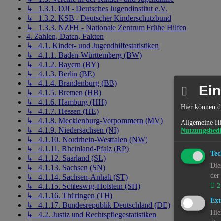
↳ 1.3.1. DJI - Deutsches Jugendinstitut e.V.
↳ 1.3.2. KSB - Deutscher Kinderschutzbund
↳ 1.3.3. NZFH - Nationale Zentrum Frühe Hilfen
4. Zahlen, Daten, Fakten
↳ 4.1. Kinder- und Jugendhilfestatistiken
↳ 4.1.1. Baden-Württemberg (BW)
↳ 4.1.2. Bayern (BY)
↳ 4.1.3. Berlin (BE)
↳ 4.1.4. Brandenburg (BB)
Ein
↳ 4.1.5. Bremen (HB)
↳ 4.1.6. Hamburg (HH)
Hier können d
↳ 4.1.7. Hessen (HE)
↳ 4.1.8. Mecklenburg-Vorpommern (MV)
Allgemeine Hi
↳ 4.1.9. Niedersachsen (NI)
Nutzungsbed
↳ 4.1.10. Nordrhein-Westfalen (NW)
↳ 4.1.11. Rheinland-Pfalz (RP)
Tec
↳ 4.1.12. Saarland (SL)
Die
↳ 4.1.13. Sachsen (SN)
der
↳ 4.1.14. Sachsen-Anhalt (ST)
2
↳ 4.1.15. Schleswig-Holstein (SH)
↳ 4.1.16. Thüringen (TH)
Ext
↳ 4.1.17. Bundesrepublik Deutschland (DE)
Hie
↳ 4.2. Justiz und Rechtspflegestatistiken