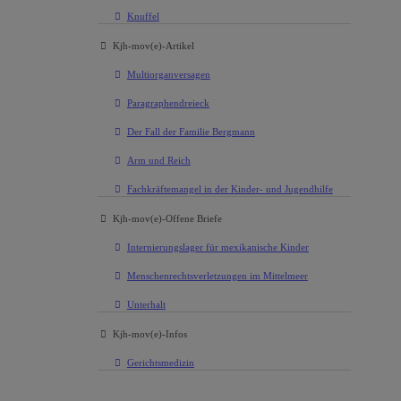
Knuffel
Kjh-mov(e)-Artikel
Multiorganversagen
Paragraphendreieck
Der Fall der Familie Bergmann
Arm und Reich
Fachkräftemangel in der Kinder- und Jugendhilfe
Kjh-mov(e)-Offene Briefe
Internierungslager für mexikanische Kinder
Menschenrechtsverletzungen im Mittelmeer
Unterhalt
Kjh-mov(e)-Infos
Gerichtsmedizin