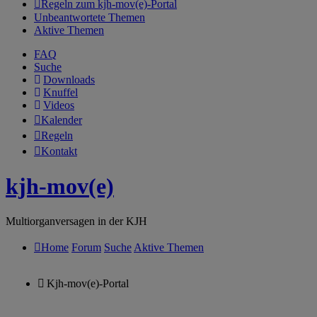
Regeln zum kjh-mov(e)-Portal
Unbeantwortete Themen
Aktive Themen
FAQ
Suche
Downloads
Knuffel
Videos
Kalender
Regeln
Kontakt
kjh-mov(e)
Multiorganversagen in der KJH
Home
Forum
Suche
Aktive Themen
Kjh-mov(e)-Portal