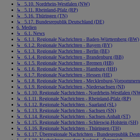
↳ 5.10. Nordrhein-Westfalen (NW)
↳ 5.11. Rheinland-Pfalz (RP)
↳ 5.16. Thüringen (TN)
↳ 5.17. Bundesrepublik Deutschland (DE)
6. Medien
↳ 6.1. News
↳ 6.1.1. Regionale Nachrichten - Baden-Württemberg (BW)
↳ 6.1.2. Regionale Nachrichten - Bayern (BY)
↳ 6.1.3. Regionale Nachrichten - Berlin (BE)
↳ 6.1.4. Regionale Nachrichten - Brandenburg (BB)
↳ 6.1.5. Regionale Nachrichten - Bremen (HB)
↳ 6.1.6. Regionale Nachrichten - Hamburg (HH)
↳ 6.1.7. Regionale Nachrichten - Hessen (HE)
↳ 6.1.8. Regionale Nachrichten - Mecklenburg-Vorpommer
↳ 6.1.9. Regionale Nachrichten - Niedersachsen (NI)
↳ 6.1.10. Regionale Nachrichten - Nordrhein-Westfalen (N
↳ 6.1.11. Regionale Nachrichten - Rheinland-Pfalz (RP)
↳ 6.1.12. Regionale Nachrichten - Saarland (SL)
↳ 6.1.13. Regionale Nachrichten - Sachsen (SN)
↳ 6.1.14. Regionale Nachrichten - Sachsen-Anhalt (ST)
↳ 6.1.15. Regionale Nachrichten - Schleswig-Holstein (SH)
↳ 6.1.16. Regionale Nachrichten - Thüringen (TH)
↳ 6.1.17. Überregionale Nachrichten - Bundesrepublik Deut