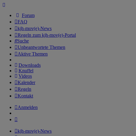
Forum
FAQ
kjh-mov(e)-News
Regeln zum kjh-mov(e)-Portal
Suche
Unbeantwortete Themen
Aktive Themen
Downloads
Knuffel
Videos
Kalender
Regeln
Kontakt
Anmelden
kjh-mov(e)-News