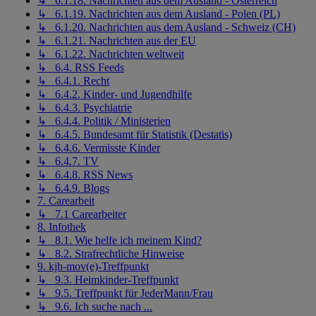
↳ 6.1.18. Nachrichten aus dem Ausland - Österreich
↳ 6.1.19. Nachrichten aus dem Ausland - Polen (PL)
↳ 6.1.20. Nachrichten aus dem Ausland - Schweiz (CH)
↳ 6.1.21. Nachrichten aus der EU
↳ 6.1.22. Nachrichten weltweit
↳ 6.4. RSS Feeds
↳ 6.4.1. Recht
↳ 6.4.2. Kinder- und Jugendhilfe
↳ 6.4.3. Psychiatrie
↳ 6.4.4. Politik / Ministerien
↳ 6.4.5. Bundesamt für Statistik (Destatis)
↳ 6.4.6. Vermisste Kinder
↳ 6.4.7. TV
↳ 6.4.8. RSS News
↳ 6.4.9. Blogs
7. Carearbeit
↳ 7.1 Carearbeiter
8. Infothek
↳ 8.1. Wie helfe ich meinem Kind?
↳ 8.2. Strafrechtliche Hinweise
9. kjh-mov(e)-Treffpunkt
↳ 9.3. Heimkinder-Treffpunkt
↳ 9.5. Treffpunkt für JederMann/Frau
↳ 9.6. Ich suche nach ...