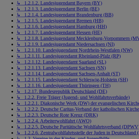
↳ 1.2.1.2. Landesjugendamt Bayern (BY)
↳ 1.2.1.3. Landesjugendamt Berlin (BE)
↳ 1.2.1.4. Landesjugendamt Brandenburg (BB)
↳ 1.2.1.5. Landesjugendamt Bremen (HB)
↳ 1.2.1.6. Landesjugendamt Hamburg (HH)
↳ 1.2.1.7. Landesjugendamt Hessen (HE)
↳ 1.2.1.8. Landesjugendamt Mecklenburg-Vorpommern (M
↳ 1.2.1.9. Landesjugendamt Niedersachsen (NI)
↳ 1.2.1.10. Landesjugendamt Nordrhein-Westfalen (NW)
↳ 1.2.1.11. Landesjugendamt Rheinland-Pfalz (RP)
↳ 1.2.1.12. Landesjugendamt Saarland (SL)
↳ 1.2.1.13. Landesjugendamt Sachsen (SN)
↳ 1.2.1.14. Landesjugendamt Sachsen-Anhalt (ST)
↳ 1.2.1.15. Landesjugendamt Schleswig-Holstein (SH)
↳ 1.2.1.16. Landesjugendamt Thüringen (TH)
↳ 1.2.17. Bundesrepublik Deutschland (DE)
↳ 1.2.2. Freie Träger (Jugend- und Wohlfahrtsverbände)
↳ 1.2.2.1. Diakonische Werk (DW) der evangelischen Kirch
↳ 1.2.2.2. Deutsche Caritas-Verband der katholischen Kirch
↳ 1.2.2.3. Deutsche Rote Kreuz (DRK)
↳ 1.2.2.4. Arbeiterwohlfahrt (AWO)
↳ 1.2.2.5. Deutsche Paritätische Wohlfahrtsverband (DPWV
↳ 1.2.2.6. Zentralwohlfahrtsstelle der Juden in Deutschlan
↳ 1.3. Vereine in der Kinder- und Jugendhilfe