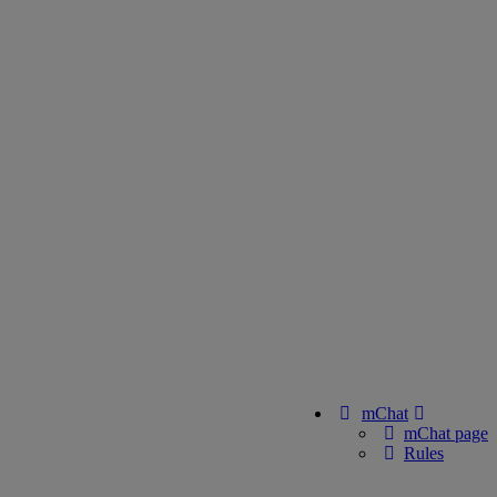
mChat
mChat page
Rules