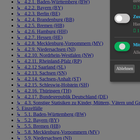
dir
↳ 4.2.1. Baden-Württemberg (BW)
3
↳ 4.2.2. Bayern (BY)
↳ 4.2.3. Berlin (BE)
Zus
↳ 4.2.4. Brandenburg (BB)
Hie
↳ 4.2.5. Bremen (HB)
1
↳ 4.2.6. Hamburg (HH)
↳ 4.2.7. Hessen (HE)
↳ 4.2.8. Mecklenburg-Vorpommern (MV)
Mit
↳ 4.2.9. Niedersachsen (NI)
All
↳ 4.2.10. Nordrhein-Westfalen (NW)
↳ 4.2.11. Rheinland-Pfalz (RP)
↳ 4.2.12 Saarland (SL)
Ablehnen
↳ 4.2.13. Sachsen (SN)
↳ 4.2.14. Sachsen-Anhalt (ST)
↳ 4.2.15. Schleswig-Holstein (SH)
↳ 4.2.16. Thüringen (TH)
↳ 4.2.17. Bundesrepublik Deutschland (DE)
↳ 4.3. Sonstige Statisiken zu Kinder, Müttern, Vätern und Gr
5. Einzelfälle
↳ 5.1. Baden-Württemberg (BW)
↳ 5.2. Bayern (BY)
↳ 5.5. Bremen (HB)
↳ 5.8. Mecklenburg-Vorpommern (MV)
↳ 5.9. Niedersachsen (NI)