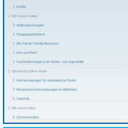
Knuffel
Kjh-mov(e)-Artikel
Multiorganversagen
Paragraphendreieck
Der Fall der Familie Bergmann
Arm und Reich
Fachkräftemangel in der Kinder- und Jugendhilfe
Kjh-mov(e)-Offene Briefe
Internierungslager für mexikanische Kinder
Menschenrechtsverletzungen im Mittelmeer
Unterhalt
Kjh-mov(e)-Infos
Gerichtsmedizin