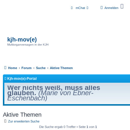
mChat
Anmelden
kjh-mov(e)
Multiorganversagen in der KJH
Home
Forum
Suche
Aktive Themen
Kjh-mov(e)-Portal
Wer nichts weiß, muss alles
glauben.
(Marie von Ebner-
Eschenbach)
Aktive Themen
Zur erweiterten Suche
Die Suche ergab 0 Treffer • Seite
1
von
1