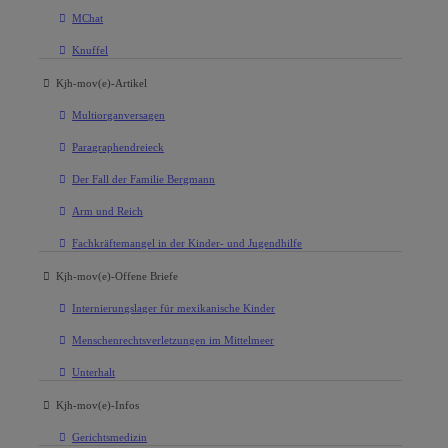
MChat
Knuffel
Kjh-mov(e)-Artikel
Multiorganversagen
Paragraphendreieck
Der Fall der Familie Bergmann
Arm und Reich
Fachkräftemangel in der Kinder- und Jugendhilfe
Kjh-mov(e)-Offene Briefe
Internierungslager für mexikanische Kinder
Menschenrechtsverletzungen im Mittelmeer
Unterhalt
Kjh-mov(e)-Infos
Gerichtsmedizin