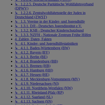
↳ 1.2.2.5. Deutsche Paritätische Wohlfahrtsverband
(DPWV)
↳ 1.2.2.6. Zentralwohlfahrtsstelle der Juden in
Deutschland (ZWST)
↳ 1.3. Vereine in der Kinder- und Jugendhilfe
↳ 1.3.1. DJI - Deutsches Jugendinstitut e.V.
↳ 1.3.2. KSB - Deutscher Kinderschutzbund
↳ 1.3.3. NZFH - Nationale Zentrum Frühe Hilfen
4. Zahlen, Daten, Fakten
↳ 4.1. Kinder- und Jugendhilfestatistiken
↳ 4.1.1. Baden-Württemberg (BW)
↳ 4.1.2. Bayern (BY)
↳ 4.1.3. Berlin (BE)
↳ 4.1.4. Brandenburg (BB)
↳ 4.1.5. Bremen (HB)
↳ 4.1.6. Hamburg (HH)
↳ 4.1.7. Hessen (HE)
↳ 4.1.8. Mecklenburg-Vorpommern (MV)
↳ 4.1.9. Niedersachsen (NI)
↳ 4.1.10. Nordrhein-Westfalen (NW)
↳ 4.1.11. Rheinland-Pfalz (RP)
↳ 4.1.12. Saarland (SL)
↳ 4.1.13. Sachsen (SN)