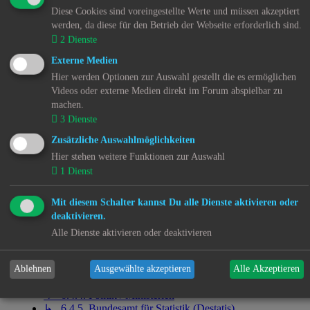
Westfalen (NW)
Diese Cookies sind voreingestellte Werte und müssen akzeptiert
↳ 6.1.11. Regionale Nachrichten - Rheinland-Pfalz
werden, da diese für den Betrieb der Webseite erforderlich sind.
(RP)
2
Dienste
↳ 6.1.12. Regionale Nachrichten - Saarland (SL)
↳ 6.1.13. Regionale Nachrichten - Sachsen (SN)
Externe Medien
↳ 6.1.14. Regionale Nachrichten - Sachsen-Anhalt
Hier werden Optionen zur Auswahl gestellt die es ermöglichen
(ST)
Videos oder externe Medien direkt im Forum abspielbar zu
↳ 6.1.15. Regionale Nachrichten - Schleswig-Holstein
machen.
(SH)
3
Dienste
↳ 6.1.16. Regionale Nachrichten - Thüringen (TH)
↳ 6.1.17. Überregionale Nachrichten -
Zusätzliche Auswahlmöglichkeiten
Bundesrepublik Deutschland (DE)
Hier stehen weitere Funktionen zur Auswahl
↳ 6.1.18. Nachrichten aus dem Ausland - Österreich
1
Dienst
↳ 6.1.19. Nachrichten aus dem Ausland - Polen (PL)
↳ 6.1.20. Nachrichten aus dem Ausland - Schweiz
Mit diesem Schalter kannst Du alle Dienste aktivieren oder
(CH)
↳ 6.1.21. Nachrichten aus der EU
deaktivieren.
↳ 6.1.22. Nachrichten weltweit
Alle Dienste aktivieren oder deaktivieren
↳ 6.4. RSS Feeds
↳ 6.4.1. Recht
↳ 6.4.2. Kinder- und Jugendhilfe
Ablehnen
Ausgewählte akzeptieren
Alle Akzeptieren
↳ 6.4.3. Psychiatrie
↳ 6.4.4. Politik / Ministerien
↳ 6.4.5. Bundesamt für Statistik (Destatis)