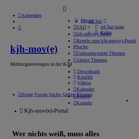
Anmelden
Forum
mChat
mChat page
FAQ
Rules
kjh-mov(e)-News
Regeln zum kjh-mov(e)-Portal
kjh-mov(e)
Suche
Unbeantwortete Themen
Aktive Themen
Multiorganversagen in der KJH
Downloads
Knuffel
Videos
Kalender
Home
Forum
Suche
Aktive Themen
Regeln
Kontakt
Kjh-mov(e)-Portal
Wer nichts weiß, muss alles