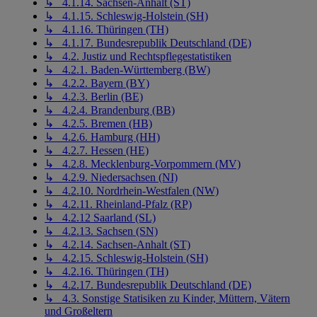
↳ 4.1.14. Sachsen-Anhalt (ST)
↳ 4.1.15. Schleswig-Holstein (SH)
↳ 4.1.16. Thüringen (TH)
↳ 4.1.17. Bundesrepublik Deutschland (DE)
↳ 4.2. Justiz und Rechtspflegestatistiken
↳ 4.2.1. Baden-Württemberg (BW)
↳ 4.2.2. Bayern (BY)
↳ 4.2.3. Berlin (BE)
↳ 4.2.4. Brandenburg (BB)
↳ 4.2.5. Bremen (HB)
↳ 4.2.6. Hamburg (HH)
↳ 4.2.7. Hessen (HE)
↳ 4.2.8. Mecklenburg-Vorpommern (MV)
↳ 4.2.9. Niedersachsen (NI)
↳ 4.2.10. Nordrhein-Westfalen (NW)
↳ 4.2.11. Rheinland-Pfalz (RP)
↳ 4.2.12 Saarland (SL)
↳ 4.2.13. Sachsen (SN)
↳ 4.2.14. Sachsen-Anhalt (ST)
↳ 4.2.15. Schleswig-Holstein (SH)
↳ 4.2.16. Thüringen (TH)
↳ 4.2.17. Bundesrepublik Deutschland (DE)
↳ 4.3. Sonstige Statisiken zu Kinder, Müttern, Vätern
und Großeltern