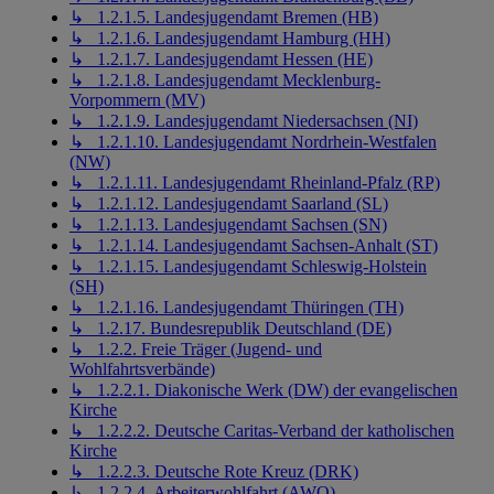
↳ 1.2.1.5. Landesjugendamt Bremen (HB)
↳ 1.2.1.6. Landesjugendamt Hamburg (HH)
↳ 1.2.1.7. Landesjugendamt Hessen (HE)
↳ 1.2.1.8. Landesjugendamt Mecklenburg-
Vorpommern (MV)
↳ 1.2.1.9. Landesjugendamt Niedersachsen (NI)
↳ 1.2.1.10. Landesjugendamt Nordrhein-Westfalen
(NW)
↳ 1.2.1.11. Landesjugendamt Rheinland-Pfalz (RP)
↳ 1.2.1.12. Landesjugendamt Saarland (SL)
↳ 1.2.1.13. Landesjugendamt Sachsen (SN)
↳ 1.2.1.14. Landesjugendamt Sachsen-Anhalt (ST)
↳ 1.2.1.15. Landesjugendamt Schleswig-Holstein
(SH)
↳ 1.2.1.16. Landesjugendamt Thüringen (TH)
↳ 1.2.17. Bundesrepublik Deutschland (DE)
↳ 1.2.2. Freie Träger (Jugend- und
Wohlfahrtsverbände)
↳ 1.2.2.1. Diakonische Werk (DW) der evangelischen
Kirche
↳ 1.2.2.2. Deutsche Caritas-Verband der katholischen
Kirche
↳ 1.2.2.3. Deutsche Rote Kreuz (DRK)
↳ 1.2.2.4. Arbeiterwohlfahrt (AWO)