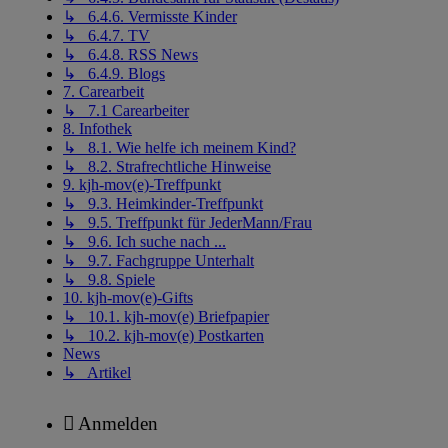
↳ 6.4.6. Vermisste Kinder
↳ 6.4.7. TV
↳ 6.4.8. RSS News
↳ 6.4.9. Blogs
7. Carearbeit
↳ 7.1 Carearbeiter
8. Infothek
↳ 8.1. Wie helfe ich meinem Kind?
↳ 8.2. Strafrechtliche Hinweise
9. kjh-mov(e)-Treffpunkt
↳ 9.3. Heimkinder-Treffpunkt
↳ 9.5. Treffpunkt für JederMann/Frau
↳ 9.6. Ich suche nach ...
↳ 9.7. Fachgruppe Unterhalt
↳ 9.8. Spiele
10. kjh-mov(e)-Gifts
↳ 10.1. kjh-mov(e) Briefpapier
↳ 10.2. kjh-mov(e) Postkarten
News
↳ Artikel
Anmelden