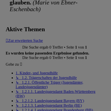
glauben.
(Marie von Ebner-
Eschenbach)
Aktive Themen
Zur erweiterten Suche
Die Suche ergab 0 Treffer • Seite
1
von
1
Es wurden keine passenden Ergebnisse gefunden.
Die Suche ergab 0 Treffer • Seite
1
von
1
Gehe zu
1. Kinder- und Jugendhilfe
↳ 1.2. Trägerschaften der Jugendhilfe
↳ 1.2.1. Öffentliche Träger (Jugendämter,
Landesjugendämter)
↳ 1.2.1.1. Landesjugendamt Baden-Württemberg
(BW)
↳ 1.2.1.2. Landesjugendamt Bayern (BY)
↳ 1.2.1.3. Landesjugendamt Berlin (BE)
↳ 1.2.1.4. Landesjugendamt Brandenburg (BB)