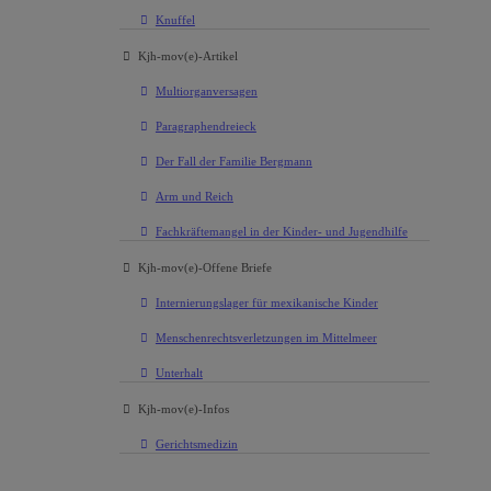
Knuffel
Kjh-mov(e)-Artikel
Multiorganversagen
Paragraphendreieck
Der Fall der Familie Bergmann
Arm und Reich
Fachkräftemangel in der Kinder- und Jugendhilfe
Kjh-mov(e)-Offene Briefe
Internierungslager für mexikanische Kinder
Menschenrechtsverletzungen im Mittelmeer
Unterhalt
Kjh-mov(e)-Infos
Gerichtsmedizin