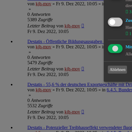
von
kjh-mov
»
Fr 9. Dez 2022, 10:05
» in
6.4.5. Bundesa
dir
»
3
0
Antworten
5389
Zugriffe
Zus
Letzter Beitrag
von
kjh-mov
Hie
Fr 9. Dez 2022, 10:05
1
Destatis - Öffentliche Bildungsausgaben 2021 um 3,3 %
von
kjh-mov
»
Fr 9. Dez 2022, 10:05
» in
6.4.5. Bundesa
Mit
»
All
0
Antworten
5479
Zugriffe
Letzter Beitrag
von
kjh-mov
Ablehnen
Fr 9. Dez 2022, 10:05
Destatis - 55,6 % der deutschen Exportgeschäfte mit Dr
von
kjh-mov
»
Fr 9. Dez 2022, 10:05
» in
6.4.5. Bundesa
»
0
Antworten
5532
Zugriffe
Letzter Beitrag
von
kjh-mov
Fr 9. Dez 2022, 10:05
Destatis - Potenzieller Treibhauseffekt verwendeter fl