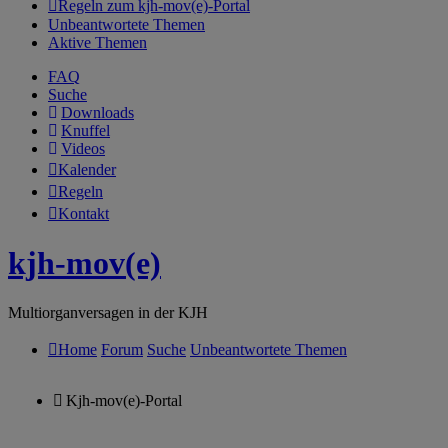
Regeln zum kjh-mov(e)-Portal
Unbeantwortete Themen
Aktive Themen
FAQ
Suche
Downloads
Knuffel
Videos
Kalender
Regeln
Kontakt
kjh-mov(e)
Multiorganversagen in der KJH
Home
Forum
Suche
Unbeantwortete Themen
Kjh-mov(e)-Portal