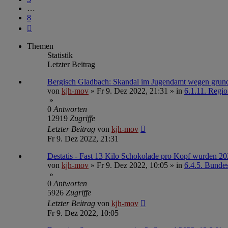
…
8
Nächste
Themen
Statistik
Letzter Beitrag
Bergisch Gladbach: Skandal im Jugendamt wegen grund
von
kjh-mov
»
Fr 9. Dez 2022, 21:31
» in
6.1.11. Regio
»
0
Antworten
12919
Zugriffe
Letzter Beitrag
von
kjh-mov
Fr 9. Dez 2022, 21:31
Destatis - Fast 13 Kilo Schokolade pro Kopf wurden 20
von
kjh-mov
»
Fr 9. Dez 2022, 10:05
» in
6.4.5. Bundesa
»
0
Antworten
5926
Zugriffe
Letzter Beitrag
von
kjh-mov
Fr 9. Dez 2022, 10:05