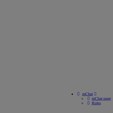
mChat
mChat page
Rules