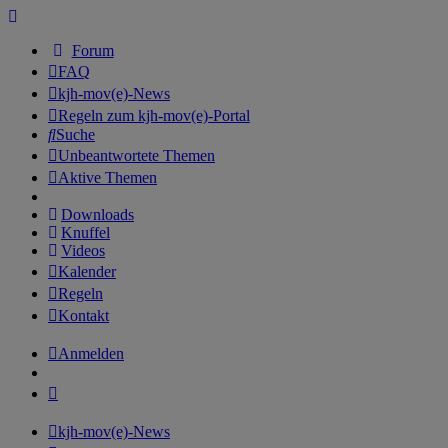
Forum
FAQ
kjh-mov(e)-News
Regeln zum kjh-mov(e)-Portal
Suche
Unbeantwortete Themen
Aktive Themen
Downloads
Knuffel
Videos
Kalender
Regeln
Kontakt
Anmelden
kjh-mov(e)-News