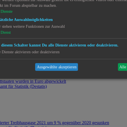
mt für Statistik (Destatis)
ekt im Forum abspielbar zu machen.
Dienste
ätzliche Auswahlmöglichkeiten
r stehen weitere Funktionen zur Auswahl
Dienst
 gestiegen
mt für Statistik (Destatis)
 diesem Schalter kannst Du alle Dienste aktivieren oder deaktivieren.
e Dienste aktivieren oder deaktivieren
Ausgewählte akzeptieren
Alle
ittstaaten wurden in Euro abgewickelt
mt für Statistik (Destatis)
uorierter Treibhausgase 2021 um 9 % gegenüber 2020 gesunken