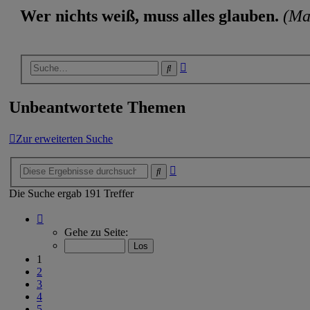
Wer nichts weiß, muss alles glauben.
(Ma
Erweiterte
Suche
Suche
Unbeantwortete Themen
Zur erweiterten Suche
Erweiterte
Suche
Suche
Die Suche ergab 191 Treffer
Seite
1
Gehe zu Seite:
von
8
1
2
3
4
5