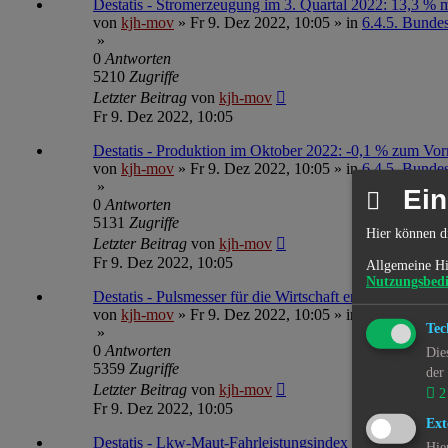
Destatis - Stromerzeugung im 3. Quartal 2022: 13,3 % 
von
kjh-mov
»
Fr 9. Dez 2022, 10:05
» in
6.4.5. Bundesa
»
0
Antworten
5210
Zugriffe
Letzter Beitrag
von
kjh-mov
Fr 9. Dez 2022, 10:05
Destatis - Produktion im Oktober 2022: -0,1 % zum Vo
von
kjh-mov
»
Fr 9. Dez 2022, 10:05
» in
6.4.5. Bundesa
»
Ein
0
Antworten
5131
Zugriffe
Hier können d
Letzter Beitrag
von
kjh-mov
Fr 9. Dez 2022, 10:05
Allgemeine Hi
Nutzungsbed
Destatis - Pulsmesser für die Wirtschaft erlaubt Konjun
von
kjh-mov
»
Fr 9. Dez 2022, 10:05
» in
6.4.5. Bundesa
Tec
»
0
Antworten
Die
5359
Zugriffe
der
Letzter Beitrag
von
kjh-mov
2
Fr 9. Dez 2022, 10:05
Ext
Destatis - Lkw-Maut-Fahrleistungsindex im November
Hie