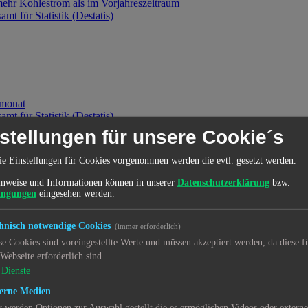
mehr Kohlestrom als im Vorjahreszeitraum
mt für Statistik (Destatis)
rmonat
mt für Statistik (Destatis)
stellungen für unsere Cookie´s
ie Einstellungen für Cookies vorgenommen werden die evtl. gesetzt werden.
nweise und Informationen können in unserer
Datenschutzerklärung
bzw.
ingungen
eingesehen werden.
kturbeobachtung in Echtzeit
mt für Statistik (Destatis)
hnisch notwendige Cookies
(immer erforderlich)
se Cookies sind voreingestellte Werte und müssen akzeptiert werden, da diese f
 Webseite erforderlich sind.
Dienste
erne Medien
 2022: +0,3 % zum Vormonat
r werden Optionen zur Auswahl gestellt die es ermöglichen Videos oder extern