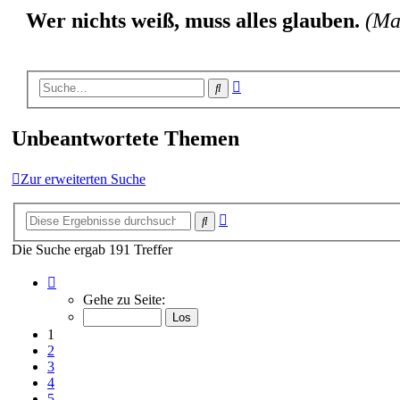
Wer nichts weiß, muss alles glauben.
(Ma
Erweiterte
Suche
Suche
Unbeantwortete Themen
Zur erweiterten Suche
Erweiterte
Suche
Suche
Die Suche ergab 191 Treffer
Seite
1
Gehe zu Seite:
von
8
1
2
3
4
5