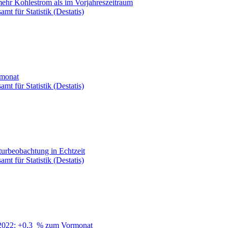
mehr Kohlestrom als im Vorjahreszeitraum
mt für Statistik (Destatis)
rmonat
mt für Statistik (Destatis)
kturbeobachtung in Echtzeit
mt für Statistik (Destatis)
 2022: +0,3 % zum Vormonat