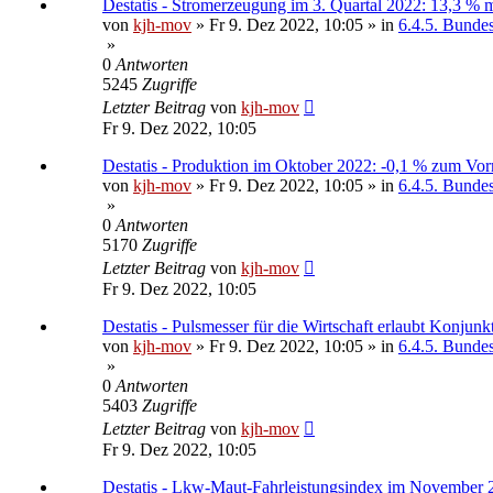
Destatis - Stromerzeugung im 3. Quartal 2022: 13,3 % 
von
kjh-mov
»
Fr 9. Dez 2022, 10:05
» in
6.4.5. Bundesa
»
0
Antworten
5245
Zugriffe
Letzter Beitrag
von
kjh-mov
Fr 9. Dez 2022, 10:05
Destatis - Produktion im Oktober 2022: -0,1 % zum Vo
von
kjh-mov
»
Fr 9. Dez 2022, 10:05
» in
6.4.5. Bundesa
»
0
Antworten
5170
Zugriffe
Letzter Beitrag
von
kjh-mov
Fr 9. Dez 2022, 10:05
Destatis - Pulsmesser für die Wirtschaft erlaubt Konjun
von
kjh-mov
»
Fr 9. Dez 2022, 10:05
» in
6.4.5. Bundesa
»
0
Antworten
5403
Zugriffe
Letzter Beitrag
von
kjh-mov
Fr 9. Dez 2022, 10:05
Destatis - Lkw-Maut-Fahrleistungsindex im November