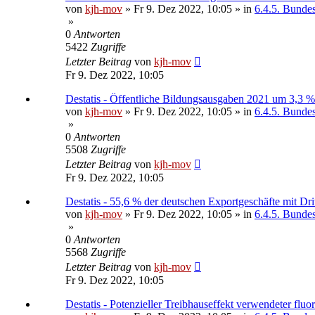
von
kjh-mov
»
Fr 9. Dez 2022, 10:05
» in
6.4.5. Bundesa
»
0
Antworten
5422
Zugriffe
Letzter Beitrag
von
kjh-mov
Fr 9. Dez 2022, 10:05
Destatis - Öffentliche Bildungsausgaben 2021 um 3,3 %
von
kjh-mov
»
Fr 9. Dez 2022, 10:05
» in
6.4.5. Bundesa
»
0
Antworten
5508
Zugriffe
Letzter Beitrag
von
kjh-mov
Fr 9. Dez 2022, 10:05
Destatis - 55,6 % der deutschen Exportgeschäfte mit Dr
von
kjh-mov
»
Fr 9. Dez 2022, 10:05
» in
6.4.5. Bundesa
»
0
Antworten
5568
Zugriffe
Letzter Beitrag
von
kjh-mov
Fr 9. Dez 2022, 10:05
Destatis - Potenzieller Treibhauseffekt verwendeter fl