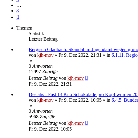
…
8
Nächste
Themen
Statistik
Letzter Beitrag
Bergisch Gladbach: Skandal im Jugendamt wegen grund
von
kjh-mov
»
Fr 9. Dez 2022, 21:31
» in
6.1.11. Regio
»
0
Antworten
12997
Zugriffe
Letzter Beitrag
von
kjh-mov
Fr 9. Dez 2022, 21:31
Destatis - Fast 13 Kilo Schokolade pro Kopf wurden 20
von
kjh-mov
»
Fr 9. Dez 2022, 10:05
» in
6.4.5. Bundesa
»
0
Antworten
5968
Zugriffe
Letzter Beitrag
von
kjh-mov
Fr 9. Dez 2022, 10:05