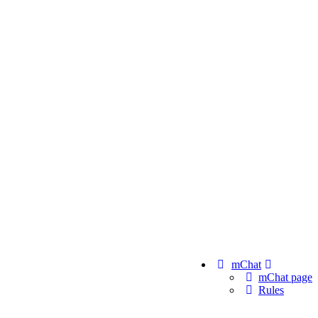
mChat
mChat page
Rules