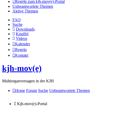
Regeln zum kjh-mov(e)-Portal
Unbeantwortete Themen
Aktive Themen
FAQ
Suche
Downloads
Knuffel
Videos
Kalender
Regeln
Kontakt
kjh-mov(e)
Multiorganversagen in der KJH
Home
Forum
Suche
Unbeantwortete Themen
Kjh-mov(e)-Portal