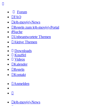
Forum
FAQ
kjh-mov(e)-News
Regeln zum kjh-mov(e)-Portal
Suche
Unbeantwortete Themen
Aktive Themen
Downloads
Knuffel
Videos
Kalender
Regeln
Kontakt
Anmelden
kjh-mov(e)-News