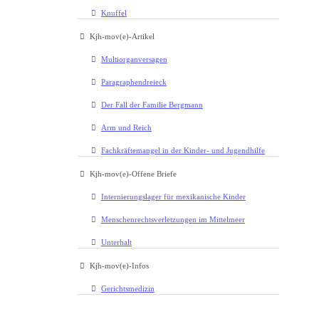
Knuffel
Kjh-mov(e)-Artikel
Multiorganversagen
Paragraphendreieck
Der Fall der Familie Bergmann
Arm und Reich
Fachkräftemangel in der Kinder- und Jugendhilfe
Kjh-mov(e)-Offene Briefe
Internierungslager für mexikanische Kinder
Menschenrechtsverletzungen im Mittelmeer
Unterhalt
Kjh-mov(e)-Infos
Gerichtsmedizin