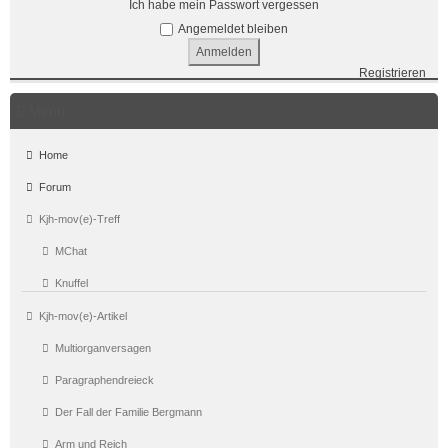
Ich habe mein Passwort vergessen
Angemeldet bleiben
Registrieren
Menü
Home
Forum
Kjh-mov(e)-Treff
MChat
Knuffel
Kjh-mov(e)-Artikel
Multiorganversagen
Paragraphendreieck
Der Fall der Familie Bergmann
Arm und Reich