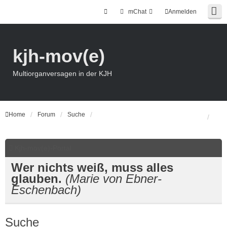
mChat
Anmelden
kjh-mov(e)
Multiorganversagen in der KJH
Home
Forum
Suche
Kjh-mov(e)-Portal
Wer nichts weiß, muss alles
glauben.
(Marie von Ebner-
Eschenbach)
Suche