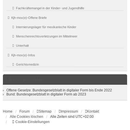
Fachkräftemangel in der Kinder- und Jugendhilfe
Kjh-mov(e)-Offene Briefe
Internierungslager für mexikanische Kinder
Menschenrechtsverletzungen im Mittelmeer
Unterhalt
Kjh-mov(e)-Infos
Gerichtsmedizin
Bundesgesetzblatt
Offene Gesetze: Bundesgesetzblatt in digitaler Form bis Ende 2022
Bund: Bundesgesetzblatt in digitaler Form ab 2023
Home
Forum
Sitemap
Impressum
Kontakt
Alle Cookies löschen
Alle Zeiten sind
UTC+02:00
Cookie-Einstellungen