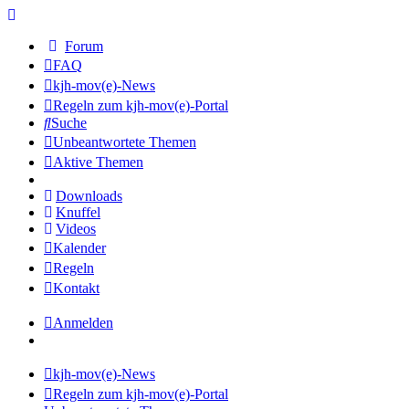
Forum
FAQ
kjh-mov(e)-News
Regeln zum kjh-mov(e)-Portal
Suche
Unbeantwortete Themen
Aktive Themen
Downloads
Knuffel
Videos
Kalender
Regeln
Kontakt
Anmelden
kjh-mov(e)-News
Regeln zum kjh-mov(e)-Portal