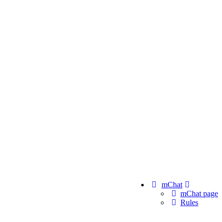
mChat
mChat page
Rules