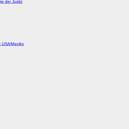
e der Justiz
ze USA/Mexiko