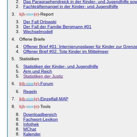
Das Paragraphendreick in der Kinder- und Jugendhilfe sowi
Fachkräftemangel in der Kinder- und Jugendhilfe
-Report
kjh-
mov
(e)
Der Fall Orlowski
Der Fall der Familie Bergmann #01
Wechselmodell
Offene Briefe
Offener Brief #01: Internierungslager für Kinder zur Gren
Offener Brief #02: Tote Kinder im Mittelmeer
Statistiken
Statistiken der Kinder- und Jugendhilfe
Arm und Reich
Statistiken der Justiz
-Forum
kjh-
mov
(e)
Regeln
-Einzelfall-MAP
kjh-
mov
(e)
-Tools
kjh-
mov
(e)
Downloadbereich
Fachwort-Lexikon
Infothek
MChat
Kalender