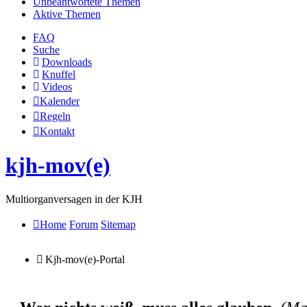
Unbeantwortete Themen
Aktive Themen
FAQ
Suche
Downloads
Knuffel
Videos
Kalender
Regeln
Kontakt
kjh-mov(e)
Multiorganversagen in der KJH
Home
Forum
Sitemap
Kjh-mov(e)-Portal