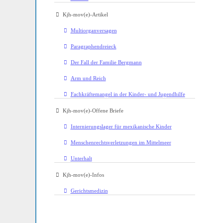
Kjh-mov(e)-Artikel
Multiorganversagen
Paragraphendreieck
Der Fall der Familie Bergmann
Arm und Reich
Fachkräftemangel in der Kinder- und Jugendhilfe
Kjh-mov(e)-Offene Briefe
Internierungslager für mexikanische Kinder
Menschenrechtsverletzungen im Mittelmeer
Unterhalt
Kjh-mov(e)-Infos
Gerichtsmedizin