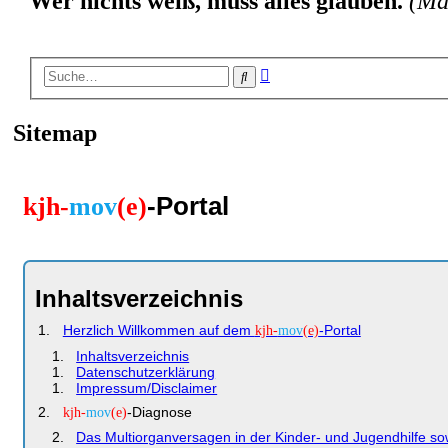
Wer nichts weiß, muss alles glauben.
(Ma
Erweiterte
Suche
Suche
Sitemap
-Portal
kjh-
mov
(e)
Inhaltsverzeichnis
Herzlich Willkommen auf dem
-Portal
kjh-
mov
(e)
Inhaltsverzeichnis
Datenschutzerklärung
Impressum/Disclaimer
-Diagnose
kjh-
mov
(e)
Das Multiorganversagen in der Kinder- und Jugendhilfe sow