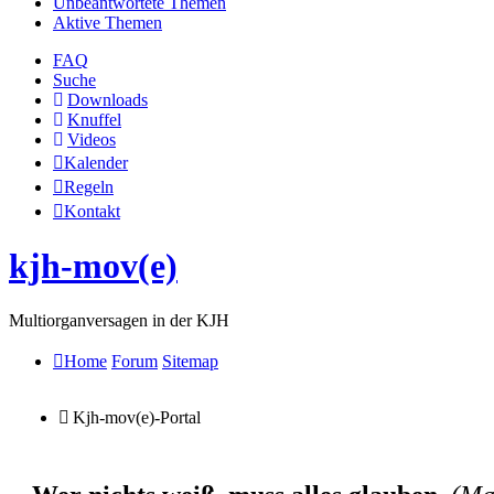
Unbeantwortete Themen
Aktive Themen
FAQ
Suche
Downloads
Knuffel
Videos
Kalender
Regeln
Kontakt
kjh-mov(e)
Multiorganversagen in der KJH
Home
Forum
Sitemap
Kjh-mov(e)-Portal