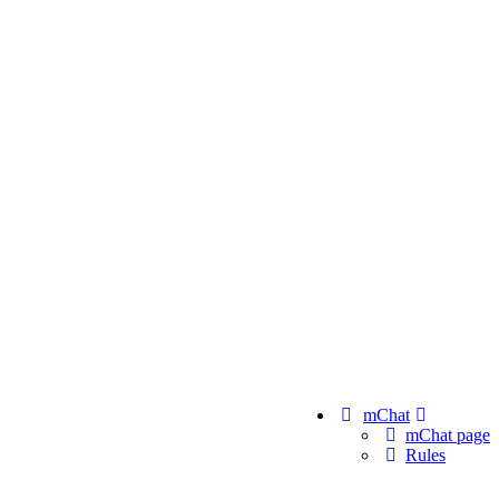
mChat
mChat page
Rules