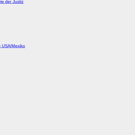
e der Justiz
ze USA/Mexiko