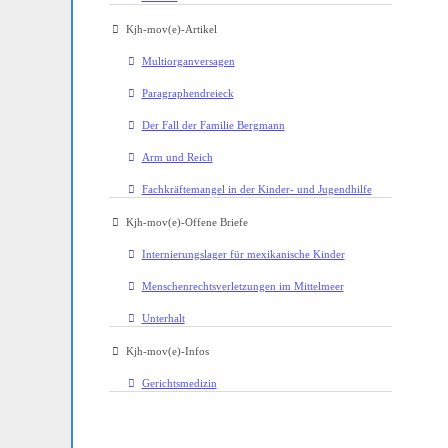
Kjh-mov(e)-Artikel
Multiorganversagen
Paragraphendreieck
Der Fall der Familie Bergmann
Arm und Reich
Fachkräftemangel in der Kinder- und Jugendhilfe
Kjh-mov(e)-Offene Briefe
Internierungslager für mexikanische Kinder
Menschenrechtsverletzungen im Mittelmeer
Unterhalt
Kjh-mov(e)-Infos
Gerichtsmedizin