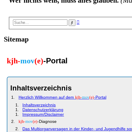
Wer nichts weiß, muss alles glauben.
(Ma
Erweiterte
Suche
Suche
Sitemap
-Portal
kjh-
mov
(e)
Inhaltsverzeichnis
Herzlich Willkommen auf dem
-Portal
kjh-
mov
(e)
Inhaltsverzeichnis
Datenschutzerklärung
Impressum/Disclaimer
-Diagnose
kjh-
mov
(e)
Das Multiorganversagen in der Kinder- und Jugendhilfe sow