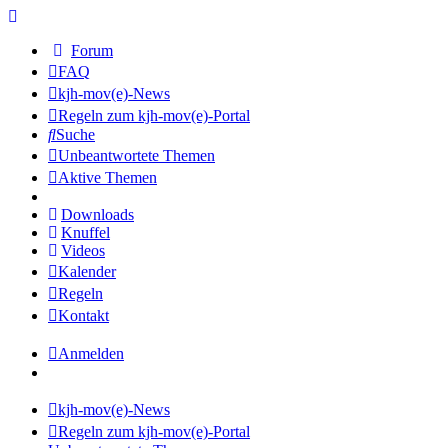
Forum
FAQ
kjh-mov(e)-News
Regeln zum kjh-mov(e)-Portal
Suche
Unbeantwortete Themen
Aktive Themen
Downloads
Knuffel
Videos
Kalender
Regeln
Kontakt
Anmelden
kjh-mov(e)-News
Regeln zum kjh-mov(e)-Portal