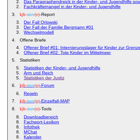
Das Paragraphendreick in der Kinder- und Jugendhilfe sowi
Fachkräftemangel in der Kinder- und Jugendhilfe
-Report
kjh-
mov
(e)
Der Fall Orlowski
Der Fall der Familie Bergmann #01
Wechselmodell
Offene Briefe
Offener Brief #01: Internierungslager für Kinder zur Gren
Offener Brief #02: Tote Kinder im Mittelmeer
Statistiken
Statistiken der Kinder- und Jugendhilfe
Arm und Reich
Statistiken der Justiz
-Forum
kjh-
mov
(e)
Regeln
-Einzelfall-MAP
kjh-
mov
(e)
-Tools
kjh-
mov
(e)
Downloadbereich
Fachwort-Lexikon
Infothek
MChat
Kalender