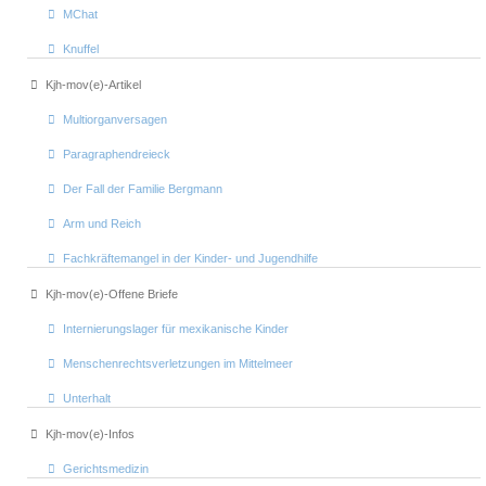
MChat
Knuffel
Kjh-mov(e)-Artikel
Multiorganversagen
Paragraphendreieck
Der Fall der Familie Bergmann
Arm und Reich
Fachkräftemangel in der Kinder- und Jugendhilfe
Kjh-mov(e)-Offene Briefe
Internierungslager für mexikanische Kinder
Menschenrechtsverletzungen im Mittelmeer
Unterhalt
Kjh-mov(e)-Infos
Gerichtsmedizin