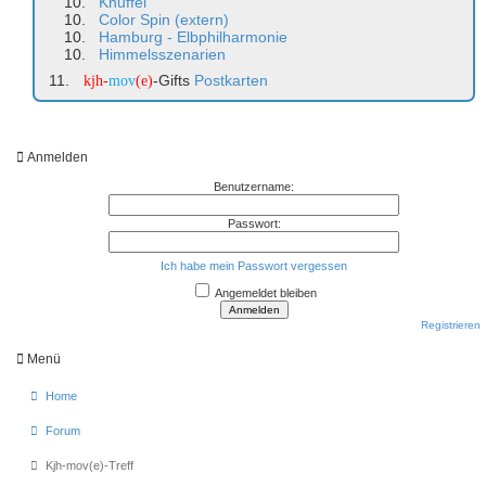
Knuffel
Color Spin (extern)
Hamburg - Elbphilharmonie
Himmelsszenarien
-Gifts
Postkarten
kjh-
mov
(e)
Anmelden
Benutzername:
Passwort:
Ich habe mein Passwort vergessen
Angemeldet bleiben
Registrieren
Menü
Home
Forum
Kjh-mov(e)-Treff