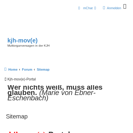
mChat
Anmelden
kjh-mov(e)
Multiorganversagen in der KJH
Home
Forum
Sitemap
Kjh-mov(e)-Portal
Wer nichts weiß, muss alles
glauben.
(Marie von Ebner-
Eschenbach)
Sitemap