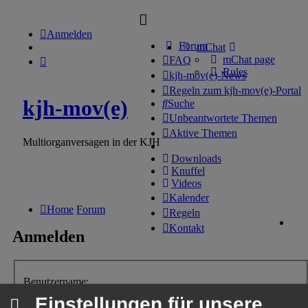
Anmelden
Forum
mChat
mChat page
FAQ
Rules
kjh-mov(e)-News
Regeln zum kjh-mov(e)-Portal
kjh-mov(e)
Suche
Unbeantwortete Themen
Aktive Themen
Multiorganversagen in der KJH
Downloads
Knuffel
Videos
Kalender
Home
Forum
Regeln
Kontakt
Anmelden
Benutzername:
Einstellungen für unsere