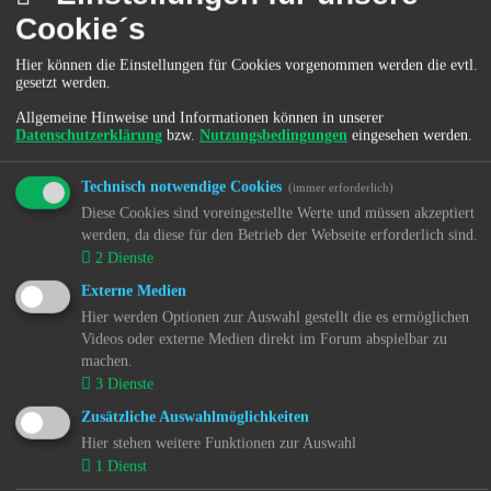
Passwort:
Cookie´s
Ich habe mein Passwort vergessen
Hier können die Einstellungen für Cookies vorgenommen werden die evtl.
gesetzt werden.
Allgemeine Hinweise und Informationen können in unserer
Angemeldet bleiben
Datenschutzerklärung
bzw.
Nutzungsbedingungen
eingesehen werden.
Meinen Online-Status während dieser Sitzung verbergen
Technisch notwendige Cookies
(immer erforderlich)
Diese Cookies sind voreingestellte Werte und müssen akzeptiert
werden, da diese für den Betrieb der Webseite erforderlich sind.
2
Dienste
Home
Forum
Externe Medien
Hier werden Optionen zur Auswahl gestellt die es ermöglichen
Impressum
Videos oder externe Medien direkt im Forum abspielbar zu
Kontakt
machen.
Sitemap
3
Dienste
Alle Cookies löschen
Alle Zeiten sind
UTC+02:00
Zusätzliche Auswahlmöglichkeiten
Cookie-Einstellungen
Hier stehen weitere Funktionen zur Auswahl
Sitemap
1
Dienst
Impressum