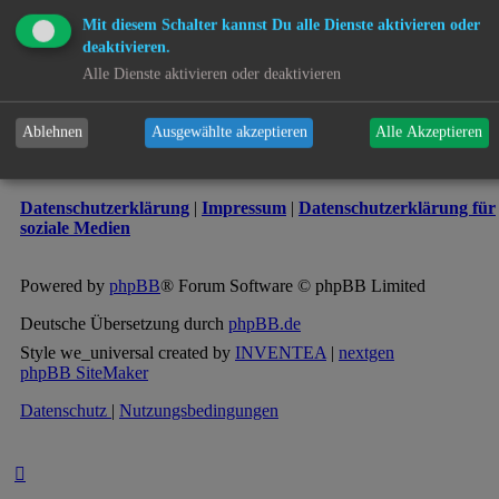
Kontakt
Mit diesem Schalter kannst Du alle Dienste aktivieren oder
Alle Cookies löschen
deaktivieren.
Alle Zeiten sind
UTC+02:00
Cookie-Einstellungen
Alle Dienste aktivieren oder deaktivieren
Copyright © 2017 - 2026 kjh-mov(e) All rights reserved - 9 Years
active.
Ablehnen
Ausgewählte akzeptieren
Alle Akzeptieren
Copyright ©
2017 - 2024 - Powered by
kjh-mov
!
Datenschutzerklärung
|
Impressum
|
Datenschutzerklärung für
soziale Medien
Powered by
phpBB
® Forum Software © phpBB Limited
Deutsche Übersetzung durch
phpBB.de
Style we_universal created by
INVENTEA
|
nextgen
phpBB SiteMaker
Datenschutz
|
Nutzungsbedingungen