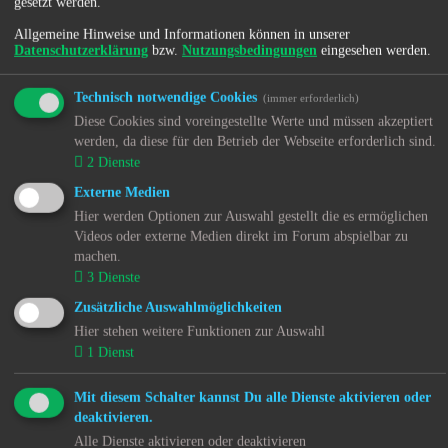
gesetzt werden.
Passwort:
Allgemeine Hinweise und Informationen können in unserer
Datenschutzerklärung
bzw.
Nutzungsbedingungen
eingesehen werden.
Ich habe mein Passwort vergessen
Technisch notwendige Cookies
(immer erforderlich)
Angemeldet bleiben
Diese Cookies sind voreingestellte Werte und müssen akzeptiert
Meinen Online-Status während dieser Sitzung verbergen
werden, da diese für den Betrieb der Webseite erforderlich sind.
2
Dienste
Externe Medien
Hier werden Optionen zur Auswahl gestellt die es ermöglichen
Videos oder externe Medien direkt im Forum abspielbar zu
Home
Forum
machen.
Sitemap
3
Dienste
Impressum
Zusätzliche Auswahlmöglichkeiten
Kontakt
Hier stehen weitere Funktionen zur Auswahl
Alle Cookies löschen
Alle Zeiten sind
UTC+02:00
1
Dienst
Cookie-Einstellungen
Mit diesem Schalter kannst Du alle Dienste aktivieren oder
Copyright © 2017 - 2026 kjh-mov(e) All rights reserved - 9 Years
deaktivieren.
active.
Alle Dienste aktivieren oder deaktivieren