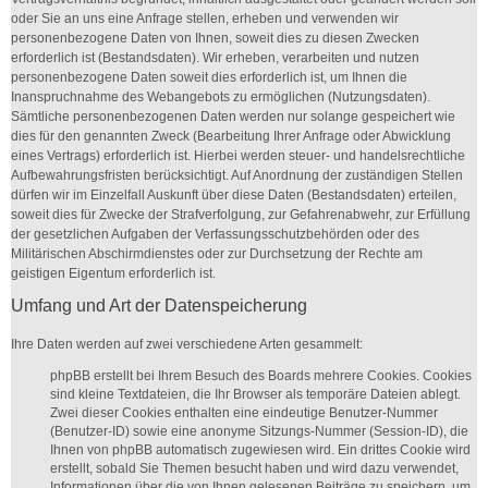
oder Sie an uns eine Anfrage stellen, erheben und verwenden wir
personenbezogene Daten von Ihnen, soweit dies zu diesen Zwecken
erforderlich ist (Bestandsdaten). Wir erheben, verarbeiten und nutzen
personenbezogene Daten soweit dies erforderlich ist, um Ihnen die
Inanspruchnahme des Webangebots zu ermöglichen (Nutzungsdaten).
Sämtliche personenbezogenen Daten werden nur solange gespeichert wie
dies für den genannten Zweck (Bearbeitung Ihrer Anfrage oder Abwicklung
eines Vertrags) erforderlich ist. Hierbei werden steuer- und handelsrechtliche
Aufbewahrungsfristen berücksichtigt. Auf Anordnung der zuständigen Stellen
dürfen wir im Einzelfall Auskunft über diese Daten (Bestandsdaten) erteilen,
soweit dies für Zwecke der Strafverfolgung, zur Gefahrenabwehr, zur Erfüllung
der gesetzlichen Aufgaben der Verfassungsschutzbehörden oder des
Militärischen Abschirmdienstes oder zur Durchsetzung der Rechte am
geistigen Eigentum erforderlich ist.
Umfang und Art der Datenspeicherung
Ihre Daten werden auf zwei verschiedene Arten gesammelt:
phpBB erstellt bei Ihrem Besuch des Boards mehrere Cookies. Cookies
sind kleine Textdateien, die Ihr Browser als temporäre Dateien ablegt.
Zwei dieser Cookies enthalten eine eindeutige Benutzer-Nummer
(Benutzer-ID) sowie eine anonyme Sitzungs-Nummer (Session-ID), die
Ihnen von phpBB automatisch zugewiesen wird. Ein drittes Cookie wird
erstellt, sobald Sie Themen besucht haben und wird dazu verwendet,
Informationen über die von Ihnen gelesenen Beiträge zu speichern, um