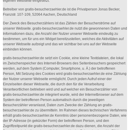
eigenen Webseite eingesetzt.
Betreiber von gratis-besucherzaehler.de ist die Privatperson Jonas Becker,
Franzstr. 107-109, 52064 Aachen, Deutschland
Der Zweck des Besucherzählers ist das Zählen der Besucherströme auf
unserer Webseite. gratis-besucherzaehler.de nutzt die gewonnenen Daten und
Informationen dazu, die Anzahl der Nutzer unserer Webseite eindeutig zu
bestimmen, um für uns ein Widget bereitzustellen, welches die Aktivitäten auf
unserer Webseite aufzeigt und das wir sichtbar bei uns auf der Webseite
einbinden können.
gratis-besucherzaehler.de setzt ein Cookie, eine kleine Textdateien, die lokal
im Zwischenspeicher des Internet-Browsers des Seitenbesuchers gespeichert
werden, auf dem System (Computer, Smartphone, u. Ä.) der betroffenen
Person, Mit Setzung des Cookies wird gratis-besucherzaehler.de eine Zählung
der Nutzer unserer Webseite ermöglicht. Durch jeden Aufruf einer der
Einzelseiten dieser Webseite, die durch den für die Verarbeitung
Verantwortlichen betrieben wird und auf welcher ein Besucherzähler von
gratis-besucherzaehler.de integriert wurde, wird der Internetbrowser auf dem
System der betroffenen Person automatisch durch die jeweiligen
Besucherzähler veranlasst, Daten zum Zwecke der Zählung an gratis-
besucherzaehler.de zu übermitteln. Im Rahmen dieses technischen Verfahrens
erhält gratis-besucherzaehler.de Kenntnis über personenbezogene Daten, wie
der IP-Adresse (in gekürzter Form) der betroffenen Person, und den
Zugriffzeitpunkt die gratis-besucherzaehler.de dazu dienen, die Anzahl der