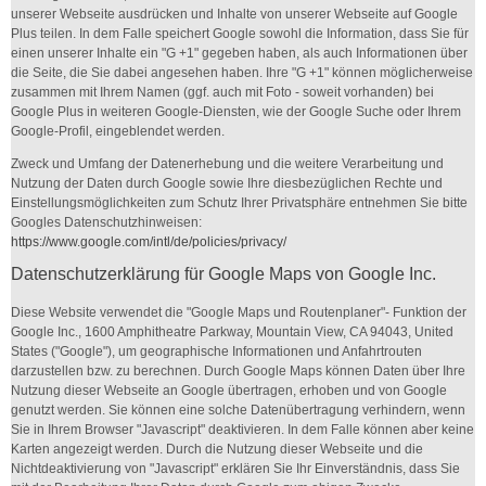
unserer Webseite ausdrücken und Inhalte von unserer Webseite auf Google
Plus teilen. In dem Falle speichert Google sowohl die Information, dass Sie für
einen unserer Inhalte ein "G +1" gegeben haben, als auch Informationen über
die Seite, die Sie dabei angesehen haben. Ihre "G +1" können möglicherweise
zusammen mit Ihrem Namen (ggf. auch mit Foto - soweit vorhanden) bei
Google Plus in weiteren Google-Diensten, wie der Google Suche oder Ihrem
Google-Profil, eingeblendet werden.
Zweck und Umfang der Datenerhebung und die weitere Verarbeitung und
Nutzung der Daten durch Google sowie Ihre diesbezüglichen Rechte und
Einstellungsmöglichkeiten zum Schutz Ihrer Privatsphäre entnehmen Sie bitte
Googles Datenschutzhinweisen:
https://www.google.com/intl/de/policies/privacy/
Datenschutzerklärung für Google Maps von Google Inc.
Diese Website verwendet die "Google Maps und Routenplaner"- Funktion der
Google Inc., 1600 Amphitheatre Parkway, Mountain View, CA 94043, United
States ("Google"), um geographische Informationen und Anfahrtrouten
darzustellen bzw. zu berechnen. Durch Google Maps können Daten über Ihre
Nutzung dieser Webseite an Google übertragen, erhoben und von Google
genutzt werden. Sie können eine solche Datenübertragung verhindern, wenn
Sie in Ihrem Browser "Javascript" deaktivieren. In dem Falle können aber keine
Karten angezeigt werden. Durch die Nutzung dieser Webseite und die
Nichtdeaktivierung von "Javascript" erklären Sie Ihr Einverständnis, dass Sie