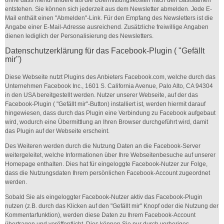
entstehen. Sie können sich jederzeit aus dem Newsletter abmelden. Jede E-
Mail enthält einen "Abmelden"-Link. Für den Empfang des Newsletters ist die
Angabe einer E-Mail-Adresse ausreichend. Zusätzliche freiwillige Angaben
dienen lediglich der Personalisierung des Newsletters.
Datenschutzerklärung für das Facebook-Plugin ( "Gefällt
mir")
Diese Webseite nutzt Plugins des Anbieters Facebook.com, welche durch das
Unternehmen Facebook Inc., 1601 S. California Avenue, Palo Alto, CA 94304
in den USA bereitgestellt werden. Nutzer unserer Webseite, auf der das
Facebook-Plugin ( "Gefällt mir"-Button) installiert ist, werden hiermit darauf
hingewiesen, dass durch das Plugin eine Verbindung zu Facebook aufgebaut
wird, wodurch eine Übermittlung an Ihren Browser durchgeführt wird, damit
das Plugin auf der Webseite erscheint.
Des Weiteren werden durch die Nutzung Daten an die Facebook-Server
weitergeleitet, welche Informationen über Ihre Webseitenbesuche auf unserer
Homepage enthalten. Dies hat für eingeloggte Facebook-Nutzer zur Folge,
dass die Nutzungsdaten Ihrem persönlichen Facebook-Account zugeordnet
werden.
Sobald Sie als eingeloggter Facebook-Nutzer aktiv das Facebook-Plugin
nutzen (z.B. durch das Klicken auf den "Gefällt mir" Knopf oder die Nutzung der
Kommentarfunktion), werden diese Daten zu Ihrem Facebook-Account
übertragen und veröffentlicht. Dies können Sie nur durch vorheriges