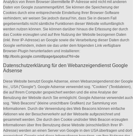
Analytics von Ihrem Browser übermittelte IP-Adresse wird nicht mit anderen
Daten von Google zusammengeführt. Sie können die Speicherung der
Cookies durch eine entsprechende Einstellung Ihrer Browser-Software
verhindern; wir weisen Sie jedoch darauf hin, dass Sie in diesem Fall
gegebenenfalls nicht sämtliche Funktionen dieser Website vollumfänglich
werden nutzen können. Sie können darüber hinaus die Erfassung der durch
das Cookie erzeugten und auf Ihre Nutzung der Website bezogenen Daten
(inkl. Ihrer IP-Adresse) an Google sowie die Verarbeitung dieser Daten durch
Google verhindern, indem sie das unter dem folgenden Link verfügbare
Browser-Plugin herunterladen und installieren:
http://tools.google.com/dlpage/gaoptout?hl=de
Datenschutzerklärung für den Webanzeigendienst Google
Adsense
Diese Website benutzt Google Adsense, einen Webanzeigendienst der Google
Inc., USA ("Google"). Google Adsense verwendet sog. "Cookies" (Textdateien),
die auf Ihrem Computer gespeichert werden und die eine Analyse der
Benutzung der Website durch Sie ermöglicht. Google Adsense verwendet auch
sog. "Web Beacons" (kleine unsichtbare Grafiken) zur Sammlung von
Informationen. Durch die Verwendung des Web Beacons können einfache
Aktionen wie der Besucherverkehr auf der Webseite aufgezeichnet und
gesammelt werden. Die durch den Cookie und/oder Web Beacon erzeugten
Informationen über Ihre Benutzung diese Website (einschließlich Ihrer IP-
Adresse) werden an einen Server von Google in den USA übertragen und dort
gespeichert. Google wird diese Informationen benutzen, um Ihre Nutzung der