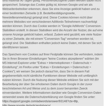
sind maximal 90 Tagen gültig. Personenbezogene Daten werden dabei nicht
gespeichert. Solange das Cookie gültig ist, können Google und wir als
Webseitenbetreiber erkennen, dass Sie eine Anzeige geklickt haben und zu
einer bestimmten Zielseite (z.B. Bestellbestätigungsseite,
Newsletteranmeldung) gelangt sind. Diese Cookies können nicht über
mehrere Websites von verschiedenen AdWords-Teilnehmern nachverfolgt
werden können. Durch das Cookie werden in "Google AdWords" Conversion-
Statistiken erstellt. In diesen Statistiken wird die Anzahl der Nutzer, die auf eine
unserer Anzeige geklickt haben, erfasst. Zudem wird gezählt, wie viele Nutzer
zu einer Zielseite, die mit einem "Conversion-Tag" versehen worden ist,
gelangt sind. Die Statistiken enthalten jedoch keine Daten, mit denen Sie sich
identifizieren lassen.
Das Speichern von Cookies auf Ihrer Festplatte können Sie verhindern, indem
Sie in Ihren Browser-Einstellungen "keine Cookies akzeptieren" wählen (Im
MS Internet-Explorer unter "Extras > Internetoptionen > Datenschutz >
Einstellung"; im Firefox unter "Extras > Einstellungen > Datenschutz >
Cookies"); wir weisen Sie jedoch darauf hin, dass Sie in diesem Fall
gegebenenfalls nicht sämtliche Funktionen dieser Website voll umfänglich
nutzen können. Durch die Nutzung dieser Website erklären Sie sich mit der
Bearbeitung der über Sie erhobenen Daten durch Google in der zuvor
beschriebenen Art und Weise und zu dem zuvor benannten Zweck
einverstanden. Weitere Informationen darüber wie Google Conversion-Daten
verwendet sowie die Datenschutzerklärung von Google finden Sie unter:
https://support.google.com/adwords/answer/93148?ctx=tltp
,
http://www.google.de/policies/privacy/