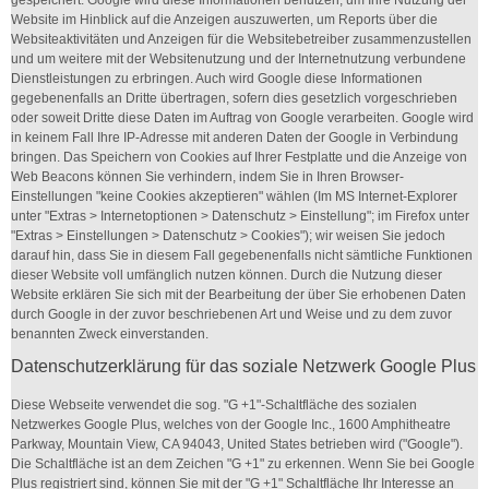
Website im Hinblick auf die Anzeigen auszuwerten, um Reports über die
Websiteaktivitäten und Anzeigen für die Websitebetreiber zusammenzustellen
und um weitere mit der Websitenutzung und der Internetnutzung verbundene
Dienstleistungen zu erbringen. Auch wird Google diese Informationen
gegebenenfalls an Dritte übertragen, sofern dies gesetzlich vorgeschrieben
oder soweit Dritte diese Daten im Auftrag von Google verarbeiten. Google wird
in keinem Fall Ihre IP-Adresse mit anderen Daten der Google in Verbindung
bringen. Das Speichern von Cookies auf Ihrer Festplatte und die Anzeige von
Web Beacons können Sie verhindern, indem Sie in Ihren Browser-
Einstellungen "keine Cookies akzeptieren" wählen (Im MS Internet-Explorer
unter "Extras > Internetoptionen > Datenschutz > Einstellung"; im Firefox unter
"Extras > Einstellungen > Datenschutz > Cookies"); wir weisen Sie jedoch
darauf hin, dass Sie in diesem Fall gegebenenfalls nicht sämtliche Funktionen
dieser Website voll umfänglich nutzen können. Durch die Nutzung dieser
Website erklären Sie sich mit der Bearbeitung der über Sie erhobenen Daten
durch Google in der zuvor beschriebenen Art und Weise und zu dem zuvor
benannten Zweck einverstanden.
Datenschutzerklärung für das soziale Netzwerk Google Plus
Diese Webseite verwendet die sog. "G +1"-Schaltfläche des sozialen
Netzwerkes Google Plus, welches von der Google Inc., 1600 Amphitheatre
Parkway, Mountain View, CA 94043, United States betrieben wird ("Google").
Die Schaltfläche ist an dem Zeichen "G +1" zu erkennen. Wenn Sie bei Google
Plus registriert sind, können Sie mit der "G +1" Schaltfläche Ihr Interesse an