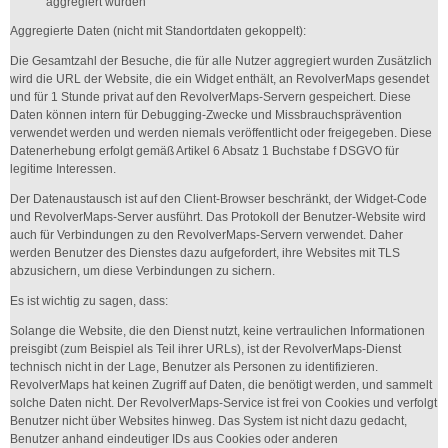
aggregiert wurden
Aggregierte Daten (nicht mit Standortdaten gekoppelt):
Die Gesamtzahl der Besuche, die für alle Nutzer aggregiert wurden Zusätzlich
wird die URL der Website, die ein Widget enthält, an RevolverMaps gesendet
und für 1 Stunde privat auf den RevolverMaps-Servern gespeichert. Diese
Daten können intern für Debugging-Zwecke und Missbrauchsprävention
verwendet werden und werden niemals veröffentlicht oder freigegeben. Diese
Datenerhebung erfolgt gemäß Artikel 6 Absatz 1 Buchstabe f DSGVO für
legitime Interessen.
Der Datenaustausch ist auf den Client-Browser beschränkt, der Widget-Code
und RevolverMaps-Server ausführt. Das Protokoll der Benutzer-Website wird
auch für Verbindungen zu den RevolverMaps-Servern verwendet. Daher
werden Benutzer des Dienstes dazu aufgefordert, ihre Websites mit TLS
abzusichern, um diese Verbindungen zu sichern.
Es ist wichtig zu sagen, dass:
Solange die Website, die den Dienst nutzt, keine vertraulichen Informationen
preisgibt (zum Beispiel als Teil ihrer URLs), ist der RevolverMaps-Dienst
technisch nicht in der Lage, Benutzer als Personen zu identifizieren.
RevolverMaps hat keinen Zugriff auf Daten, die benötigt werden, und sammelt
solche Daten nicht. Der RevolverMaps-Service ist frei von Cookies und verfolgt
Benutzer nicht über Websites hinweg. Das System ist nicht dazu gedacht,
Benutzer anhand eindeutiger IDs aus Cookies oder anderen