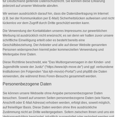
für Deutschland geltende Datenschutzrecht. Sie können diese Erklärung
jederzeit auf unserer Webseite abrufen.
Wir weisen ausdrücklich darauf hin, dass die Datenübertragung im Internet
(z.B. bei der Kommunikation per E-Mail) Sicherheitslücken aufweisen und nicht
lückenlos vor dem Zugriff durch Dritte geschützt werden kann.
Die Verwendung der Kontaktdaten unseres Impressums zur gewerblichen
Werbung ist ausdrücklich nicht erwünscht, es sei denn wir hatten zuvor unsere
schriftliche Einwilligung erteilt oder es besteht bereits eine
Geschäftsbeziehung. Der Anbieter und alle auf dieser Website genannten
Personen widersprechen hiermit jeder kommerziellen Verwendung und
Weitergabe ihrer Daten.
Diese Richtlinie beschreibt, wie "Das Multiorganversagen in der Kinder- und
Jugendhilfe sowie der Justiz" ("https://www.kjh-move.de") und ggf. verbundene
Institutionen (im Folgenden "das
kjh-
mov
(e)
-Portal") und phpBB die Daten
verwenden, die während Ihres Foren-Besuchs gesammelt werden.
Personenbezogene Daten
Sie können unsere Webseite ohne Angabe personenbezogener Daten
besuchen. Soweit auf unseren Seiten personenbezogene Daten (wie Name,
Anschrift oder E-Mail Adresse) erhoben werden, erfolgt dies, soweit möglich,
auf freiwilliger Basis. Diese Daten werden ohne Ihre ausdrückliche
Zustimmung nicht an Dritte weitergegeben. Sofern zwischen Ihnen und uns ein
Vertragsverhältnis begründet, inhaltlich ausgestaltet oder geändert werden soll