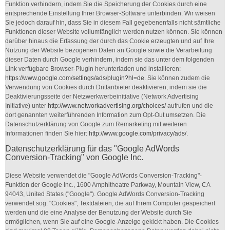
Funktion verhindern, indem Sie die Speicherung der Cookies durch eine
entsprechende Einstellung Ihrer Browser-Software unterbinden. Wir weisen
Sie jedoch darauf hin, dass Sie in diesem Fall gegebenenfalls nicht sämtliche
Funktionen dieser Website vollumfänglich werden nutzen können. Sie können
darüber hinaus die Erfassung der durch das Cookie erzeugten und auf Ihre
Nutzung der Website bezogenen Daten an Google sowie die Verarbeitung
dieser Daten durch Google verhindern, indem sie das unter dem folgenden
Link verfügbare Browser-Plugin herunterladen und installieren:
https://www.google.com/settings/ads/plugin?hl=de
. Sie können zudem die
Verwendung von Cookies durch Drittanbieter deaktivieren, indem sie die
Deaktivierungsseite der Netzwerkwerbeinitiative (Network Advertising
Initiative) unter
http://www.networkadvertising.org/choices/
aufrufen und die
dort genannten weiterführenden Information zum Opt-Out umsetzen. Die
Datenschutzerklärung von Google zum Remarketing mit weiteren
Informationen finden Sie hier:
http://www.google.com/privacy/ads/
.
Datenschutzerklärung für das "Google AdWords
Conversion-Tracking" von Google Inc.
Diese Website verwendet die "Google AdWords Conversion-Tracking"-
Funktion der Google Inc., 1600 Amphitheatre Parkway, Mountain View, CA
94043, United States ("Google"). Google AdWords Conversion-Tracking
verwendet sog. "Cookies", Textdateien, die auf Ihrem Computer gespeichert
werden und die eine Analyse der Benutzung der Website durch Sie
ermöglichen, wenn Sie auf eine Google-Anzeige gekickt haben. Die Cookies