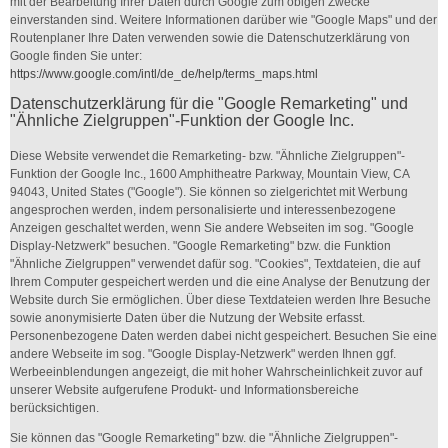
mit der Bearbeitung Ihrer Daten durch Google zum obigen Zwecke
einverstanden sind. Weitere Informationen darüber wie "Google Maps" und der
Routenplaner Ihre Daten verwenden sowie die Datenschutzerklärung von
Google finden Sie unter:
https://www.google.com/intl/de_de/help/terms_maps.html
Datenschutzerklärung für die "Google Remarketing" und
"Ähnliche Zielgruppen"-Funktion der Google Inc.
Diese Website verwendet die Remarketing- bzw. "Ähnliche Zielgruppen"-
Funktion der Google Inc., 1600 Amphitheatre Parkway, Mountain View, CA
94043, United States ("Google"). Sie können so zielgerichtet mit Werbung
angesprochen werden, indem personalisierte und interessenbezogene
Anzeigen geschaltet werden, wenn Sie andere Webseiten im sog. "Google
Display-Netzwerk" besuchen. "Google Remarketing" bzw. die Funktion
"Ähnliche Zielgruppen" verwendet dafür sog. "Cookies", Textdateien, die auf
Ihrem Computer gespeichert werden und die eine Analyse der Benutzung der
Website durch Sie ermöglichen. Über diese Textdateien werden Ihre Besuche
sowie anonymisierte Daten über die Nutzung der Website erfasst.
Personenbezogene Daten werden dabei nicht gespeichert. Besuchen Sie eine
andere Webseite im sog. "Google Display-Netzwerk" werden Ihnen ggf.
Werbeeinblendungen angezeigt, die mit hoher Wahrscheinlichkeit zuvor auf
unserer Website aufgerufene Produkt- und Informationsbereiche
berücksichtigen.
Sie können das "Google Remarketing" bzw. die "Ähnliche Zielgruppen"-