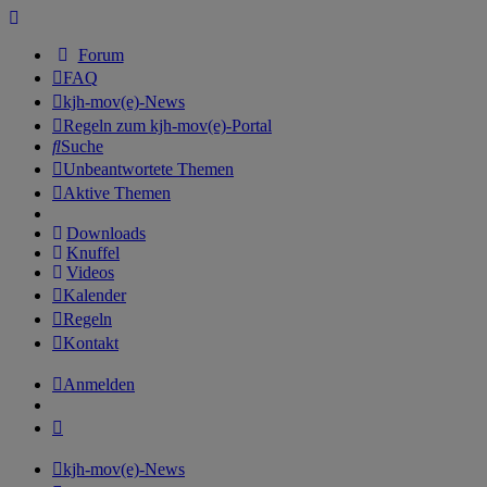
Forum
FAQ
kjh-mov(e)-News
Regeln zum kjh-mov(e)-Portal
Suche
Unbeantwortete Themen
Aktive Themen
Downloads
Knuffel
Videos
Kalender
Regeln
Kontakt
Anmelden
kjh-mov(e)-News