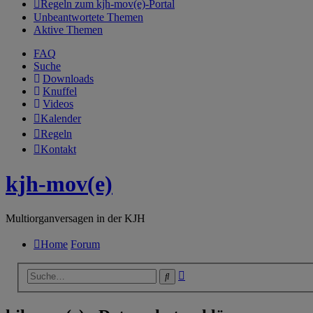
Regeln zum kjh-mov(e)-Portal
Unbeantwortete Themen
Aktive Themen
FAQ
Suche
Downloads
Knuffel
Videos
Kalender
Regeln
Kontakt
kjh-mov(e)
Multiorganversagen in der KJH
Home
Forum
Erweiterte
Suche
Suche