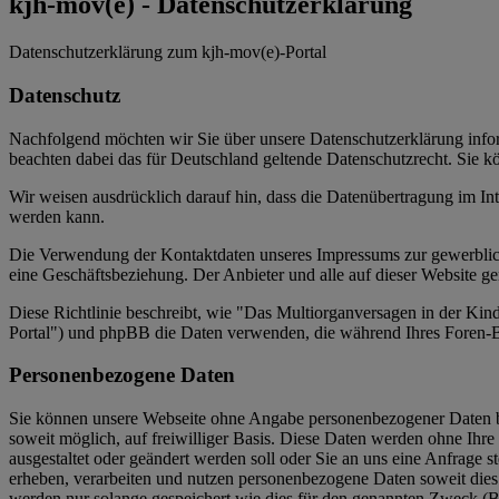
kjh-mov(e) - Datenschutzerklärung
Datenschutzerklärung zum
kjh-
mov
(e)
-Portal
Datenschutz
Nachfolgend möchten wir Sie über unsere Datenschutzerklärung infor
beachten dabei das für Deutschland geltende Datenschutzrecht. Sie kö
Wir weisen ausdrücklich darauf hin, dass die Datenübertragung im In
werden kann.
Die Verwendung der Kontaktdaten unseres Impressums zur gewerblichen 
eine Geschäftsbeziehung. Der Anbieter und alle auf dieser Website 
Diese Richtlinie beschreibt, wie "Das Multiorganversagen in der Kin
Portal") und phpBB die Daten verwenden, die während Ihres Foren
Personenbezogene Daten
Sie können unsere Webseite ohne Angabe personenbezogener Daten be
soweit möglich, auf freiwilliger Basis. Diese Daten werden ohne Ihre
ausgestaltet oder geändert werden soll oder Sie an uns eine Anfrage 
erheben, verarbeiten und nutzen personenbezogene Daten soweit die
werden nur solange gespeichert wie dies für den genannten Zweck (Bea