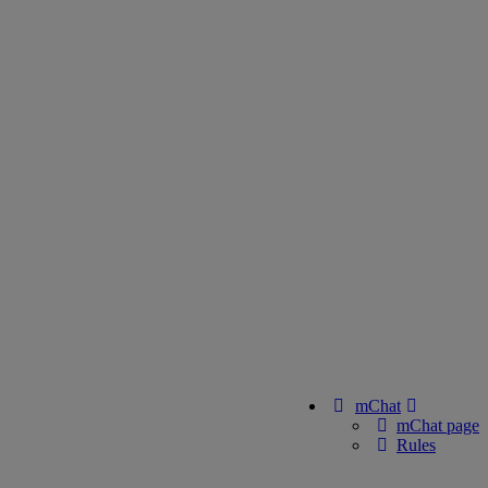
mChat
mChat page
Rules