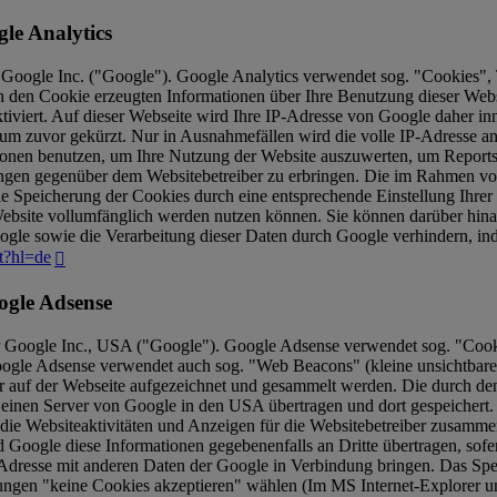
le Analytics
 Google Inc. ("Google"). Google Analytics verwendet sog. "Cookies", 
h den Cookie erzeugten Informationen über Ihre Benutzung dieser Web
tiviert. Auf dieser Webseite wird Ihre IP-Adresse von Google daher in
m zuvor gekürzt. Nur in Ausnahmefällen wird die volle IP-Adresse an
tionen benutzen, um Ihre Nutzung der Website auszuwerten, um Reports
ungen gegenüber dem Websitebetreiber zu erbringen. Die im Rahmen vo
 Speicherung der Cookies durch eine entsprechende Einstellung Ihrer 
 Website vollumfänglich werden nutzen können. Sie können darüber hina
ogle sowie die Verarbeitung dieser Daten durch Google verhindern, i
ut?hl=de
ogle Adsense
 Google Inc., USA ("Google"). Google Adsense verwendet sog. "Cooki
Google Adsense verwendet auch sog. "Web Beacons" (kleine unsichtba
 auf der Webseite aufgezeichnet und gesammelt werden. Die durch de
n einen Server von Google in den USA übertragen und dort gespeichert
die Websiteaktivitäten und Anzeigen für die Websitebetreiber zusamme
Google diese Informationen gegebenenfalls an Dritte übertragen, sofer
-Adresse mit anderen Daten der Google in Verbindung bringen. Das Spe
ungen "keine Cookies akzeptieren" wählen (Im MS Internet-Explorer unt