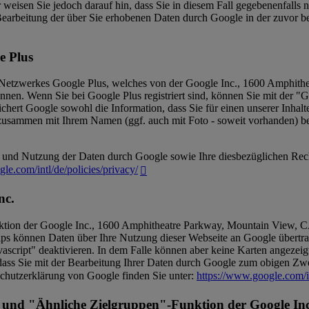
 weisen Sie jedoch darauf hin, dass Sie in diesem Fall gegebenenfalls 
r Bearbeitung der über Sie erhobenen Daten durch Google in der zuvor
e Plus
n Netzwerkes Google Plus, welches von der Google Inc., 1600 Amphith
nen. Wenn Sie bei Google Plus registriert sind, können Sie mit der "G
ichert Google sowohl die Information, dass Sie für einen unserer Inhal
zusammen mit Ihrem Namen (ggf. auch mit Foto - soweit vorhanden) b
nd Nutzung der Daten durch Google sowie Ihre diesbezüglichen Recht
le.com/intl/de/policies/privacy/
nc.
tion der Google Inc., 1600 Amphitheatre Parkway, Mountain View, CA
ps können Daten über Ihre Nutzung dieser Webseite an Google übertr
ascript" deaktivieren. In dem Falle können aber keine Karten angezei
, dass Sie mit der Bearbeitung Ihrer Daten durch Google zum obigen Z
chutzerklärung von Google finden Sie unter:
https://www.google.com/i
 und "Ähnliche Zielgruppen"-Funktion der Google Inc