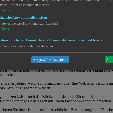
ekt im Forum abspielbar zu machen.
eines Inhalts oder einer Kommentierung zu einem Artikel oder Beitrag
Dienste
ail-Adresse gespeichert, aber nicht veröffentlicht. Ihr Name wird ve
ätzliche Auswahlmöglichkeiten
r stehen weitere Funktionen zur Auswahl
Dienst
sletter und Bestätigung dieser per Double-Opt-In-Verfahren erklären S
t widersprechen, ohne dass hierfür andere als die Übermittlungskosten 
 diesem Schalter kannst Du alle Dienste aktivieren oder deaktivieren.
 den Empfang des Newsletters ist die Angabe einer E-Mail-Adresse aus
e Dienste aktivieren oder deaktivieren
ällt mir")
Ausgewählte akzeptieren
Alle
rch das Unternehmen Facebook Inc., 1601 S. California Avenue, Palo 
liert ist, werden hiermit darauf hingewiesen, dass durch das Plugin e
e erscheint.
 weitergeleitet, welche Informationen über Ihre Webseitenbesuche au
ook-Account zugeordnet werden.
gin nutzen (z.B. durch das Klicken auf den "Gefällt mir" Knopf oder
nur durch vorheriges Ausloggen aus Ihrem Facebook-Account umgehen.
nehmen Sie bitte den datenschutzrechtlichen Bestimmungen auf Faceb