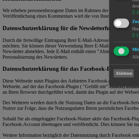
dir
Wir erheben personenbezogene Daten im Rahmen der Veröffentlichung 
3
Veröffentlichung eines Kommentars wird die von Ihnen angegebene E-M
Zus
Datenschutzerklärung für die Newsletterfunktion
Hie
1
Durch die freiwillige Eintragung Ihrer E-Mail-Adresse in unseren New
möchten. Sie können dieser Verwendung Ihrer E-Mail-Adresse jederzei
Mit
Newsletter abmelden. Jede E-Mail enthält einen "Abmelden"-Link. Für
Personalisierung des Newsletters.
All
Datenschutzerklärung für das Facebook-Plugin ( "Gef
Ablehnen
Diese Webseite nutzt Plugins des Anbieters Facebook.com, welche du
Webseite, auf der das Facebook-Plugin ( "Gefällt mir"-Button) instal
an Ihren Browser durchgeführt wird, damit das Plugin auf der Webseit
Des Weiteren werden durch die Nutzung Daten an die Facebook-Server
Nutzer zur Folge, dass die Nutzungsdaten Ihrem persönlichen Faceb
Sobald Sie als eingeloggter Facebook-Nutzer aktiv das Facebook-Plu
Facebook-Account übertragen und veröffentlicht. Dies können Sie 
Weitere Information bezüglich der Datennutzung durch Facebook ent