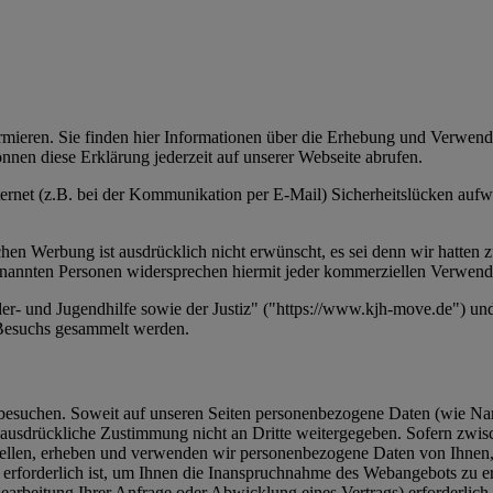
mieren. Sie finden hier Informationen über die Erhebung und Verwend
nnen diese Erklärung jederzeit auf unserer Webseite abrufen.
ternet (z.B. bei der Kommunikation per E-Mail) Sicherheitslücken aufwe
Werbung ist ausdrücklich nicht erwünscht, es sei denn wir hatten zuvor
genannten Personen widersprechen hiermit jeder kommerziellen Verwen
der- und Jugendhilfe sowie der Justiz" ("https://www.kjh-move.de") un
-Besuchs gesammelt werden.
suchen. Soweit auf unseren Seiten personenbezogene Daten (wie Name,
 ausdrückliche Zustimmung nicht an Dritte weitergegeben. Sofern zwisc
stellen, erheben und verwenden wir personenbezogene Daten von Ihnen, 
s erforderlich ist, um Ihnen die Inanspruchnahme des Webangebots zu
rbeitung Ihrer Anfrage oder Abwicklung eines Vertrags) erforderlich i