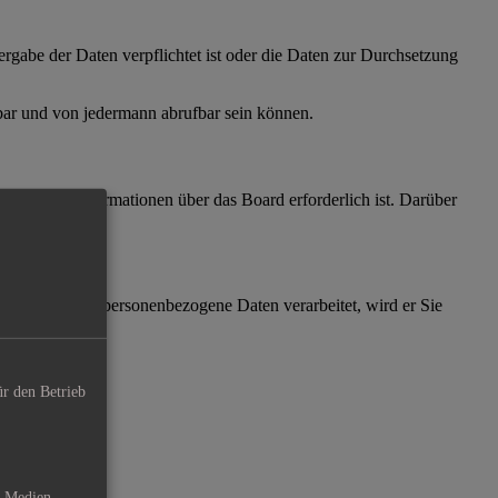
ergabe der Daten verpflichtet ist oder die Daten zur Durchsetzung
gbar und von jedermann abrufbar sein können.
 zentraler Informationen über das Board erforderlich ist. Darüber
ftware weitere personenbezogene Daten verarbeitet, wird er Sie
ür den Betrieb
e Medien