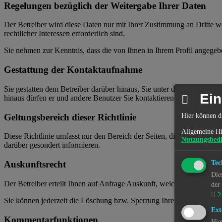
Regelungen bezüglich der Weitergabe Ihrer Daten
Der Betreiber wird diese Daten nur mit Ihrer Zustimmung an Dritte we
rechtlicher Interessen erforderlich sind.
Sie nehmen zur Kenntnis, dass die von Ihnen in Ihrem Profil angegeb
Gestattung der Kontaktaufnahme
Sie gestatten dem Betreiber darüber hinaus, Sie unter den von Ihnen 
Ein
hinaus dürfen er und andere Benutzer Sie kontaktieren, sofern Sie die
Hier können d
Geltungsbereich dieser Richtlinie
Allgemeine Hi
Diese Richtlinie umfasst nur den Bereich der Seiten, die die phpBB-S
Nutzungsbed
darüber gesondert informieren.
Tec
Auskunftsrecht
Die
Der Betreiber erteilt Ihnen auf Anfrage Auskunft, welche Daten über S
der
2
Sie können jederzeit die Löschung bzw. Sperrung Ihrer Daten verlange
Ext
Kommentarfunktionen
Hie