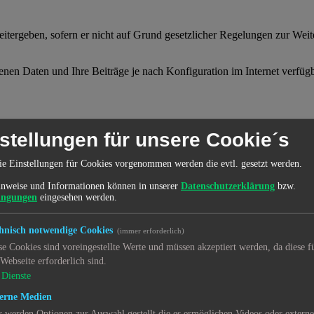
itergeben, sofern er nicht auf Grund gesetzlicher Regelungen zur Weit
enen Daten und Ihre Beiträge je nach Konfiguration im Internet verfü
angegebenen Kontaktdaten zu kontaktieren, sofern dies zur Übermittlung
stellungen für unsere Cookie´s
s an entsprechender Stelle erlaubt haben.
ie Einstellungen für Cookies vorgenommen werden die evtl. gesetzt werden.
nweise und Informationen können in unserer
Datenschutzerklärung
bzw.
oftware umfassen. Sofern der Betreiber in anderen Bereichen seiner So
ingungen
eingesehen werden.
hnisch notwendige Cookies
(immer erforderlich)
se Cookies sind voreingestellte Werte und müssen akzeptiert werden, da diese f
ie gespeichert sind.
 Webseite erforderlich sind.
Dienste
n. Kontaktieren Sie hierzu bitte den Betreiber.
erne Medien
r werden Optionen zur Auswahl gestellt die es ermöglichen Videos oder extern