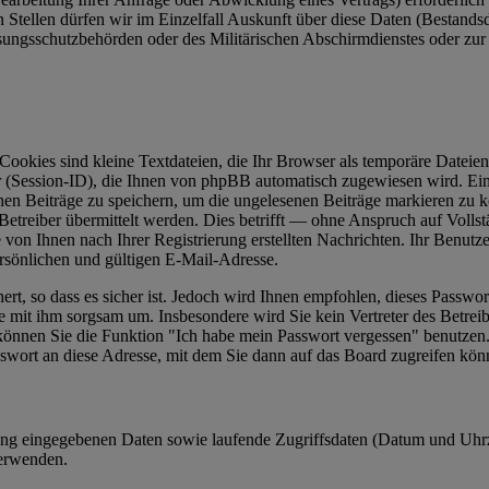
tellen dürfen wir im Einzelfall Auskunft über diese Daten (Bestandsda
ungsschutzbehörden oder des Militärischen Abschirmdienstes oder zur 
ookies sind kleine Textdateien, die Ihr Browser als temporäre Dateien 
ssion-ID), die Ihnen von phpBB automatisch zugewiesen wird. Ein dr
nen Beiträge zu speichern, um die ungelesenen Beiträge markieren zu 
reiber übermittelt werden. Dies betrifft — ohne Anspruch auf Vollstän
 von Ihnen nach Ihrer Registrierung erstellten Nachrichten. Ihr Benut
sönlichen und gültigen E-Mail-Adresse.
rt, so dass es sicher ist. Jedoch wird Ihnen empfohlen, dieses Passwo
ie mit ihm sorgsam um. Insbesondere wird Sie kein Vertreter des Betrei
o können Sie die Funktion "Ich habe mein Passwort vergessen" benutz
sswort an diese Adresse, mit dem Sie dann auf das Board zugreifen kön
erung eingegebenen Daten sowie laufende Zugriffsdaten (Datum und Uhr
verwenden.