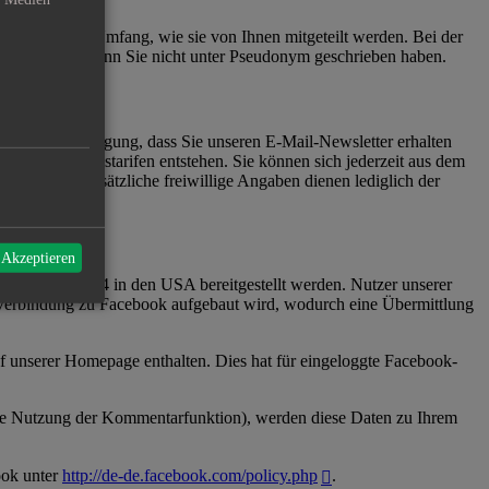
 nur in dem Umfang, wie sie von Ihnen mitgeteilt werden. Bei der
röffentlicht, wenn Sie nicht unter Pseudonym geschrieben haben.
ie Ihre Einwilligung, dass Sie unseren E-Mail-Newsletter erhalten
nach den Basistarifen entstehen. Sie können sich jederzeit aus dem
reichend. Zusätzliche freiwillige Angaben dienen lediglich der
 Akzeptieren
Alto, CA 94304 in den USA bereitgestellt werden. Nutzer unserer
ine Verbindung zu Facebook aufgebaut wird, wodurch eine Übermittlung
f unserer Homepage enthalten. Dies hat für eingeloggte Facebook-
 die Nutzung der Kommentarfunktion), werden diese Daten zu Ihrem
ook unter
http://de-de.facebook.com/policy.php
.