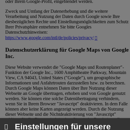
oder Ihrem Google-Profil, eingeblendet werden.
Zweck und Umfang der Datenerhebung und die weitere
Verarbeitung und Nutzung der Daten durch Google sowie Ihre
diesbezüglichen Rechte und Einstellungsmöglichkeiten zum Schutz
Ihrer Privatsphäre entnehmen Sie bitte Googles
Datenschutzhinweisen:
https://www.google.com/intl/de/policies/privacy/
Datenschutzerklärung für Google Maps von Google
Inc.
Diese Website verwendet die "Google Maps und Routenplaner"-
Funktion der Google Inc., 1600 Amphitheatre Parkway, Mountain
View, CA 94043, United States ("Google"), um geographische
Informationen und Anfahrtrouten darzustellen bzw. zu berechnen.
Durch Google Maps können Daten über Ihre Nutzung dieser
Webseite an Google übertragen, erhoben und von Google genutzt
werden. Sie können eine solche Datenübertragung verhindern,
wenn Sie in Ihrem Browser "Javascript" deaktivieren. In dem Falle
können aber keine Karten angezeigt werden. Durch die Nutzung
dieser Webseite und die Nichtdeaktivierung von "Javascript"
erklären Sie Ihr Einverständnis, dass Sie mit der Bearbeitung Ihrer
Einstellungen für unsere
Daten durch Google zum obigen Zwecke einverstanden sind.
Weitere Informationen darüber wie "Google Maps" und der