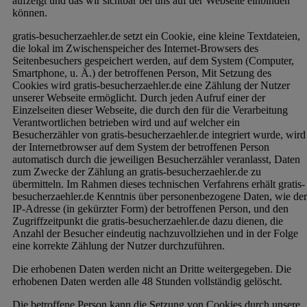
aufzeigt und das wir sichtbar bei uns auf der Webseite einbinden
können.
gratis-besucherzaehler.de setzt ein Cookie, eine kleine Textdateien,
die lokal im Zwischenspeicher des Internet-Browsers des
Seitenbesuchers gespeichert werden, auf dem System (Computer,
Smartphone, u. Ä.) der betroffenen Person, Mit Setzung des
Cookies wird gratis-besucherzaehler.de eine Zählung der Nutzer
unserer Webseite ermöglicht. Durch jeden Aufruf einer der
Einzelseiten dieser Webseite, die durch den für die Verarbeitung
Verantwortlichen betrieben wird und auf welcher ein
Besucherzähler von gratis-besucherzaehler.de integriert wurde, wird
der Internetbrowser auf dem System der betroffenen Person
automatisch durch die jeweiligen Besucherzähler veranlasst, Daten
zum Zwecke der Zählung an gratis-besucherzaehler.de zu
übermitteln. Im Rahmen dieses technischen Verfahrens erhält gratis-
besucherzaehler.de Kenntnis über personenbezogene Daten, wie der
IP-Adresse (in gekürzter Form) der betroffenen Person, und den
Zugriffzeitpunkt die gratis-besucherzaehler.de dazu dienen, die
Anzahl der Besucher eindeutig nachzuvollziehen und in der Folge
eine korrekte Zählung der Nutzer durchzuführen.
Die erhobenen Daten werden nicht an Dritte weitergegeben. Die
erhobenen Daten werden alle 48 Stunden vollständig gelöscht.
Die betroffene Person kann die Setzung von Cookies durch unsere