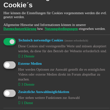
Cookie´s
Routenplaner Ihre Daten verwenden sowie die
Datenschutzerklärung von Google finden Sie unter:
https://www.google.com/intl/de_de/help/terms_maps.html
Hier können die Einstellungen für Cookies vorgenommen werden die evtl.
gesetzt werden.
Datenschutzerklärung für die "Google
Allgemeine Hinweise und Informationen können in unserer
Remarketing" und "Ähnliche Zielgruppen"-
Datenschutzerklärung
bzw.
Nutzungsbedingungen
eingesehen werden.
Funktion der Google Inc.
Technisch notwendige Cookies
(immer erforderlich)
Diese Website verwendet die Remarketing- bzw. "Ähnliche
Diese Cookies sind voreingestellte Werte und müssen akzeptiert
Zielgruppen"-Funktion der Google Inc., 1600 Amphitheatre
werden, da diese für den Betrieb der Webseite erforderlich sind.
Parkway, Mountain View, CA 94043, United States ("Google"). Sie
2
Dienste
können so zielgerichtet mit Werbung angesprochen werden, indem
personalisierte und interessenbezogene Anzeigen geschaltet werden,
Externe Medien
wenn Sie andere Webseiten im sog. "Google Display-Netzwerk"
Hier werden Optionen zur Auswahl gestellt die es ermöglichen
besuchen. "Google Remarketing" bzw. die Funktion "Ähnliche
Videos oder externe Medien direkt im Forum abspielbar zu
Zielgruppen" verwendet dafür sog. "Cookies", Textdateien, die auf
Ihrem Computer gespeichert werden und die eine Analyse der
machen.
Benutzung der Website durch Sie ermöglichen. Über diese
3
Dienste
Textdateien werden Ihre Besuche sowie anonymisierte Daten über
Zusätzliche Auswahlmöglichkeiten
die Nutzung der Website erfasst. Personenbezogene Daten werden
dabei nicht gespeichert. Besuchen Sie eine andere Webseite im sog.
Hier stehen weitere Funktionen zur Auswahl
"Google Display-Netzwerk" werden Ihnen ggf.
1
Dienst
Werbeeinblendungen angezeigt, die mit hoher Wahrscheinlichkeit