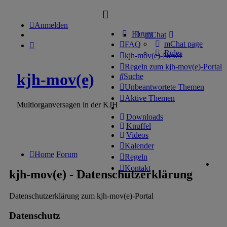
Anmelden
Forum
mChat
mChat page
FAQ
Rules
kjh-mov(e)-News
Regeln zum kjh-mov(e)-Portal
kjh-mov(e)
Suche
Unbeantwortete Themen
Aktive Themen
Multiorganversagen in der KJH
Downloads
Knuffel
Videos
Kalender
Home
Forum
Regeln
Kontakt
kjh-mov(e) - Datenschutzerklärung
Datenschutzerklärung zum
kjh-
mov
(e)
-Portal
Datenschutz