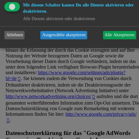
zuvor auf unserer Website aufgerufene Produkt- und
Mit diesem Schalter kannst Du alle Dienste aktivieren oder
Informationsbereiche berücksichtigen.
deaktivieren.
Sie können das "Google Remarketing" bzw. die "Ähnliche
Alle Dienste aktivieren oder deaktivieren
Zielgruppen"-Funktion verhindern, indem Sie die Speicherung der
Cookies durch eine entsprechende Einstellung Ihrer Browser-
Software unterbinden. Wir weisen Sie jedoch darauf hin, dass Sie in
Ablehnen
Ausgewählte akzeptieren
Alle Akzeptieren
diesem Fall gegebenenfalls nicht sämtliche Funktionen dieser
Website vollumfänglich werden nutzen können. Sie können darüber
hinaus die Erfassung der durch das Cookie erzeugten und auf Ihre
Nutzung der Website bezogenen Daten an Google sowie die
Verarbeitung dieser Daten durch Google verhindern, indem sie das
unter dem folgenden Link verfügbare Browser-Plugin herunterladen
und installieren:
https://www.google.com/settings/ads/plugin?
hl=de
. Sie können zudem die Verwendung von Cookies durch
Drittanbieter deaktivieren, indem sie die Deaktivierungsseite der
Netzwerkwerbeinitiative (Network Advertising Initiative) unter
http://www.networkadvertising.org/choices/
aufrufen und die dort
genannten weiterführenden Information zum Opt-Out umsetzen. Di
Datenschutzerklärung von Google zum Remarketing mit weiteren
Informationen finden Sie hier:
http://www.google.com/privacy/ads/
.
Datenschutzerklärung für das "Google AdWords