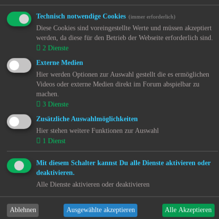
Impressum
Technisch notwendige Cookies
(immer erforderlich)
Kontakt
Diese Cookies sind voreingestellte Werte und müssen akzeptiert
Sitemap
werden, da diese für den Betrieb der Webseite erforderlich sind.
Alle Cookies löschen
2
Dienste
Alle Zeiten sind
UTC+02:00
Cookie-Einstellungen
Externe Medien
Sitemap
Hier werden Optionen zur Auswahl gestellt die es ermöglichen
Impressum
Videos oder externe Medien direkt im Forum abspielbar zu
Kontakt
machen.
Alle Cookies löschen
3
Dienste
Alle Zeiten sind
UTC+02:00
Zusätzliche Auswahlmöglichkeiten
Cookie-Einstellungen
Hier stehen weitere Funktionen zur Auswahl
Copyright © 2017 - 2026 kjh-mov(e) All rights reserved - 9 Years
1
Dienst
active.
Copyright ©
2017 - 2024 - Powered by
kjh-mov
!
Mit diesem Schalter kannst Du alle Dienste aktivieren oder
deaktivieren.
Datenschutzerklärung
|
Impressum
|
Datenschutzerklärung für
Alle Dienste aktivieren oder deaktivieren
soziale Medien
Ablehnen
Ausgewählte akzeptieren
Alle Akzeptieren
Powered by
phpBB
® Forum Software © phpBB Limited