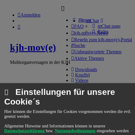
Anmelden
Forum
mChat
mChat page
FAQ
Rules
kjh-mov(e)-News
Regeln zum kjh-mov(e)-Portal
kjh-mov(e)
Suche
Unbeantwortete Themen
Aktive Themen
Multiorganversagen in der KJH
Downloads
Knuffel
Videos
Kalender
Einstellungen für unsere
Home
Forum
Regeln
Cookie´s
Kontakt
Information
Hier können die Einstellungen für Cookies vorgenommen werden die evtl.
Eine Registrierung ist momentan nicht möglich.
gesetzt werden.
Allgemeine Hinweise und Informationen können in unserer
Home
Forum
Datenschutzerklärung
bzw.
Nutzungsbedingungen
eingesehen werden.