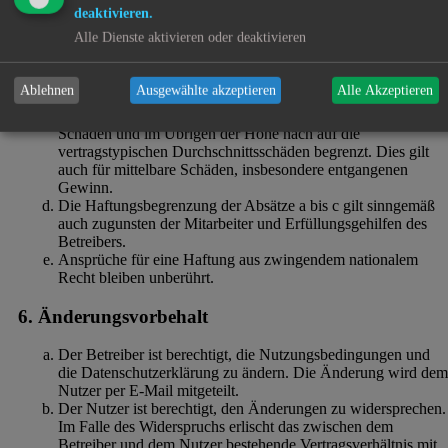
die vertragstypischen Durchschnittsschäden begrenzt. Dies
deaktivieren.
gilt auch für mittelbare Folgeschäden wie insbesondere
Alle Dienste aktivieren oder deaktivieren
entgangenen Gewinn.
Die Haftung ist gegenüber Unternehmern außer bei der
Verletzung von Leben, Körper und Gesundheit oder
Ablehnen
Ausgewählte akzeptieren
Alle Akzeptieren
vorsätzlichem oder grob fahrlässigem Verhalten des Betreiber
auf die bei Vertragsschluss typischerweise vorhersehbaren
Schäden und im Übrigen der Höhe nach auf die
vertragstypischen Durchschnittsschäden begrenzt. Dies gilt
auch für mittelbare Schäden, insbesondere entgangenen
Gewinn.
Die Haftungsbegrenzung der Absätze a bis c gilt sinngemäß
auch zugunsten der Mitarbeiter und Erfüllungsgehilfen des
Betreibers.
Ansprüche für eine Haftung aus zwingendem nationalem
Recht bleiben unberührt.
6. Änderungsvorbehalt
Der Betreiber ist berechtigt, die Nutzungsbedingungen und
die Datenschutzerklärung zu ändern. Die Änderung wird dem
Nutzer per E-Mail mitgeteilt.
Der Nutzer ist berechtigt, den Änderungen zu widersprechen.
Im Falle des Widerspruchs erlischt das zwischen dem
Betreiber und dem Nutzer bestehende Vertragsverhältnis mit