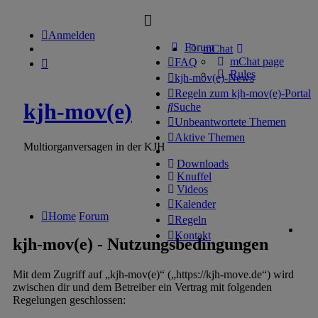
Anmelden
Forum
mChat
mChat page
FAQ
Rules
kjh-mov(e)-News
Regeln zum kjh-mov(e)-Portal
kjh-mov(e)
Suche
Unbeantwortete Themen
Aktive Themen
Multiorganversagen in der KJH
Downloads
Knuffel
Videos
Kalender
Home
Forum
Regeln
Kontakt
kjh-mov(e) - Nutzungsbedingungen
Mit dem Zugriff auf „kjh-mov(e)“ („https://kjh-move.de“) wird
zwischen dir und dem Betreiber ein Vertrag mit folgenden
Regelungen geschlossen: