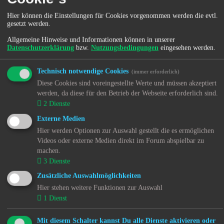
Du nimmst zur Kenntnis, dass es sich bei phpBB um eine
unter der „
GNU General Public License v2
“ (GPL)
Hier können die Einstellungen für Cookies vorgenommen werden die evtl.
bereitgestellten Foren-Software von phpBB Limited
gesetzt werden.
(www.phpbb.com) handelt; deutschsprachige Informationen
werden durch die deutschsprachige Community unter
Allgemeine Hinweise und Informationen können in unserer
www.phpbb.de zur Verfügung gestellt. Beide haben keinen
Datenschutzerklärung
bzw.
Nutzungsbedingungen
eingesehen werden.
Einfluss auf die Art und Weise, wie die Software verwendet
wird. Sie können insbesondere die Verwendung der Software
Technisch notwendige Cookies
für bestimmte Zwecke nicht untersagen oder auf Inhalte
(immer erforderlich)
fremder Foren Einfluss nehmen.
Diese Cookies sind voreingestellte Werte und müssen akzeptiert
werden, da diese für den Betrieb der Webseite erforderlich sind.
5. Gewährleistung
2
Dienste
Externe Medien
Der Betreiber haftet mit Ausnahme der Verletzung von Leben
Körper und Gesundheit und der Verletzung wesentlicher
Hier werden Optionen zur Auswahl gestellt die es ermöglichen
Vertragspflichten (Kardinalpflichten) nur für Schäden, die auf
Videos oder externe Medien direkt im Forum abspielbar zu
ein vorsätzliches oder grob fahrlässiges Verhalten
machen.
zurückzuführen sind. Dies gilt auch für mittelbare
3
Dienste
Folgeschäden wie insbesondere entgangenen Gewinn.
Die Haftung ist gegenüber Verbrauchern außer bei
Zusätzliche Auswahlmöglichkeiten
vorsätzlichem oder grob fahrlässigem Verhalten oder bei
Hier stehen weitere Funktionen zur Auswahl
Schäden aus der Verletzung von Leben, Körper und
1
Dienst
Gesundheit und der Verletzung wesentlicher Vertragspflichten
(Kardinalpflichten) auf die bei Vertragsschluss typischerweise
vorhersehbaren Schäden und im übrigen der Höhe nach auf
Mit diesem Schalter kannst Du alle Dienste aktivieren oder