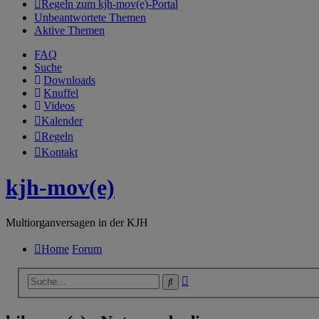
Regeln zum kjh-mov(e)-Portal
Unbeantwortete Themen
Aktive Themen
FAQ
Suche
Downloads
Knuffel
Videos
Kalender
Regeln
Kontakt
kjh-mov(e)
Multiorganversagen in der KJH
Home
Forum
Erweiterte
Suche
Suche