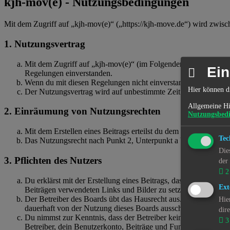
kjh-mov(e) - Nutzungsbedingungen
Mit dem Zugriff auf „kjh-mov(e)“ („https://kjh-move.de“) wird zwisc
1. Nutzungsvertrag
Mit dem Zugriff auf „kjh-mov(e)“ (im Folgenden „das Board“) 
Ein
Regelungen einverstanden.
Wenn du mit diesen Regelungen nicht einverstanden bist, so dar
Hier können d
Der Nutzungsvertrag wird auf unbestimmte Zeit geschlossen und
Allgemeine Hi
2. Einräumung von Nutzungsrechten
Nutzungsbed
Mit dem Erstellen eines Beitrags erteilst du dem Betreiber ein
Tec
Das Nutzungsrecht nach Punkt 2, Unterpunkt a bleibt auch na
Die
3. Pflichten des Nutzers
der
2
Du erklärst mit der Erstellung eines Beitrags, dass er keine Inh
Ext
Beiträgen verwendeten Links und Bilder zu setzen bzw. zu ve
Der Betreiber des Boards übt das Hausrecht aus. Bei Verstöße
Hie
dauerhaft von der Nutzung dieses Boards ausschließen und dir e
dir
Du nimmst zur Kenntnis, dass der Betreiber keine Verantwortung 
3
Betreiber, dein Benutzerkonto, Beiträge und Funktionen jederze