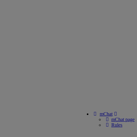
mChat
mChat page
Rules