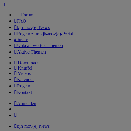
Forum
FAQ
kjh-mov(e)-News
Regeln zum kjh-mov(e)-Portal
Suche
Unbeantwortete Themen
Aktive Themen
Downloads
Knuffel
Videos
Kalender
Regeln
Kontakt
Anmelden
kjh-mov(e)-News