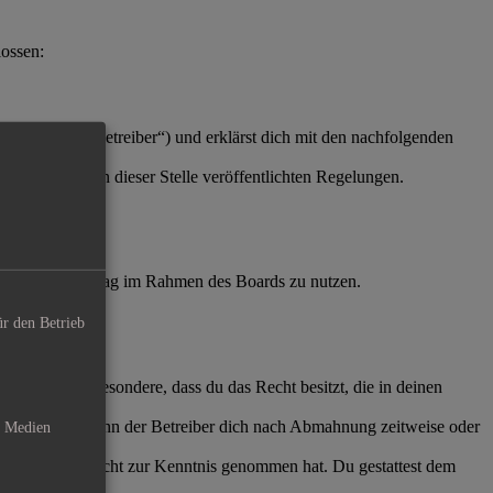
lossen:
 Folgenden „Betreiber“) und erklärst dich mit den nachfolgenden
 jeweils die an dieser Stelle veröffentlichten Regelungen.
igt werden.
echt, deinen Beitrag im Rahmen des Boards zu nutzen.
ür den Betrieb
Du erklärst insbesondere, dass du das Recht besitzt, die in deinen
chten Regeln kann der Betreiber dich nach Abmahnung zeitweise oder
e Medien
hat oder die er nicht zur Kenntnis genommen hat. Du gestattest dem