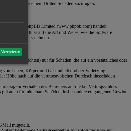
dem Betreiber oder einem Dritten Schaden zuzufügen.
en-Software von phpBB Limited (www.phpbb.com) handelt;
en keinen Einfluss auf die Art und Weise, wie die Software
der Foren Einfluss nehmen.
 Akzeptieren
 (Kardinalpflichten) nur für Schäden, die auf ein vorsätzliches oder
ung von Leben, Körper und Gesundheit und der Verletzung
 der Höhe nach auf die vertragstypischen Durchschnittsschäden
rlässigem Verhalten des Betreibers auf die bei Vertragsschluss
 gilt auch für mittelbare Schäden, insbesondere entgangenen Gewinn.
Mail mitgeteilt.
Nutzer bestehende Vertragsverhältnis mit sofortiger Wirkung.