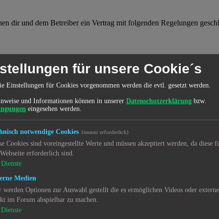
hen dir und dem Betreiber ein Vertrag mit folgenden Regelungen gesch
schließt du einen Nutzungsvertrag mit dem Betreiber des Boards ab (im
stellungen für unsere Cookie´s
fst du das Board nicht weiter nutzen. Für die Nutzung des Boards gelten
ie Einstellungen für Cookies vorgenommen werden die evtl. gesetzt werden.
 kann von beiden Seiten ohne Einhaltung einer Frist jederzeit gekünd
nweise und Informationen können in unserer
Datenschutzerklärung
bzw.
ingungen
eingesehen werden.
 einfaches, zeitlich und räumlich unbeschränktes und unentgeltliches R
hnisch notwendige Cookies
(immer erforderlich)
ch Kündigung des Nutzungsvertrages bestehen.
se Cookies sind voreingestellte Werte und müssen akzeptiert werden, da diese f
 Webseite erforderlich sind.
Dienste
alte enthält, die gegen geltendes Recht oder die guten Sitten verstoßen. 
erne Medien
rwenden.
n gegen diese Nutzungsbedingungen oder anderer im Board veröffentli
r werden Optionen zur Auswahl gestellt die es ermöglichen Videos oder extern
in Hausverbot erteilen.
ekt im Forum abspielbar zu machen.
für die Inhalte von Beiträgen übernimmt, die er nicht selbst erstellt 
Dienste
it zu löschen oder zu sperren.