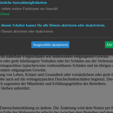
uändern, sofern sie gegen o. g. Regeln verstoßen oder geeignet sind, 
ätzliche Auswahlmöglichkeiten
r stehen weitere Funktionen zur Auswahl
Dienst
 der „
GNU General Public License v2
“ (GPL) bereitgestellten For
 diesem Schalter kannst Du alle Dienste aktivieren oder deaktivieren.
hige Community unter www.phpbb.de zur Verfügung gestellt. Beide hab
e Dienste aktivieren oder deaktivieren
oftware für bestimmte Zwecke nicht untersagen oder auf Inhalte frem
Ausgewählte akzeptieren
Alle
rper und Gesundheit und der Verletzung wesentlicher Vertragspflichten
ch für mittelbare Folgeschäden wie insbesondere entgangenen Gewinn.
em oder grob fahrlässigem Verhalten oder bei Schäden aus der Verletz
i Vertragsschluss typischerweise vorhersehbaren Schäden und im übrigen
besondere entgangenen Gewinn.
ng von Leben, Körper und Gesundheit oder vorsätzlichem oder grob fah
e nach auf die vertragstypischen Durchschnittsschäden begrenzt. Dies
h zugunsten der Mitarbeiter und Erfüllungsgehilfen des Betreibers.
bleiben unberührt.
e Datenschutzerklärung zu ändern. Die Änderung wird dem Nutzer per E-
m Falle des Widerspruchs erlischt das zwischen dem Betreiber und dem 