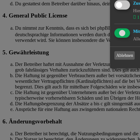
Du gestattest dem Betreiber darüber hinaus, deine Beiträge abz
Zus
Hie
4. General Public License
1
Du nimmst zur Kenntnis, dass es sich bei phpBB um eine unter
Mit
deutschsprachige Informationen werden durch die deutschsprac
All
verwendet wird. Sie können insbesondere die Verwendung der S
5. Gewährleistung
Ablehnen
Der Betreiber haftet mit Ausnahme der Verletzung von Leben, Kö
grob fahrlässiges Verhalten zurückzuführen sind. Dies gilt au
Die Haftung ist gegenüber Verbrauchern außer bei vorsätzlich
wesentlicher Vertragspflichten (Kardinalpflichten) auf die be
begrenzt. Dies gilt auch für mittelbare Folgeschäden wie ins
Die Haftung ist gegenüber Unternehmern außer bei der Verletzu
typischerweise vorhersehbaren Schäden und im Übrigen der Höh
Die Haftungsbegrenzung der Absätze a bis c gilt sinngemäß auc
Ansprüche für eine Haftung aus zwingendem nationalem Recht 
6. Änderungsvorbehalt
Der Betreiber ist berechtigt, die Nutzungsbedingungen und di
Der Nutzer ist berechtigt, den Änderungen zu widersprechen. I