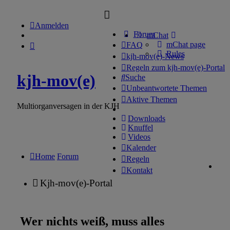
Anmelden
Forum
mChat
mChat page
FAQ
Rules
kjh-mov(e)-News
Regeln zum kjh-mov(e)-Portal
kjh-mov(e)
Suche
Unbeantwortete Themen
Aktive Themen
Multiorganversagen in der KJH
Downloads
Knuffel
Videos
Kalender
Home
Forum
Regeln
Kontakt
Kjh-mov(e)-Portal
Wer nichts weiß, muss alles