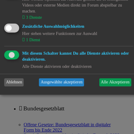
Videos oder externe Medien direkt im Forum abspielbar zu
Der Fall der Familie Bergmann
machen.
3
Dienste
Arm und Reich
Zusätzliche Auswahlmöglichkeiten
Fachkräftemangel in der Kinder- und Jugendhilfe
Hier stehen weitere Funktionen zur Auswahl
Kjh-mov(e)-Offene Briefe
1
Dienst
Internierungslager für mexikanische Kinder
Mit diesem Schalter kannst Du alle Dienste aktivieren oder
Menschenrechtsverletzungen im Mittelmeer
deaktivieren.
Alle Dienste aktivieren oder deaktivieren
Unterhalt
Kjh-mov(e)-Infos
Ablehnen
Ausgewählte akzeptieren
Alle Akzeptieren
Gerichtsmedizin
Bundesgesetzblatt
Offene Gesetze: Bundesgesetzblatt in digitaler
Form bis Ende 2022