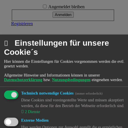
Angemeldet bleiben
Registrieren
Einstellungen für unsere
Menü
Cookie´s
Hier können die Einstellungen für Cookies vorgenommen werden die evtl.
Home
gesetzt werden.
Forum
Allgemeine Hinweise und Informationen können in unserer
Datenschutzerklärung
bzw.
Nutzungsbedingungen
eingesehen werden.
Kjh-mov(e)-Treff
MChat
Technisch notwendige Cookies
(immer erforderlich)
Knuffel
Diese Cookies sind voreingestellte Werte und müssen akzeptiert
werden, da diese für den Betrieb der Webseite erforderlich sind.
Kjh-mov(e)-Artikel
2
Dienste
Multiorganversagen
Externe Medien
Hier werden Optionen zur Auswahl gestellt die es ermöglichen
Paragraphendreieck