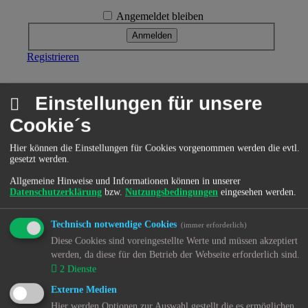
Angemeldet bleiben
Registrieren
Einstellungen für unsere
Menü
Cookie´s
Hier können die Einstellungen für Cookies vorgenommen werden die evtl.
Home
gesetzt werden.
Forum
Allgemeine Hinweise und Informationen können in unserer
Datenschutzerklärung
bzw.
Nutzungsbedingungen
eingesehen werden.
Kjh-mov(e)-Treff
MChat
Technisch notwendige Cookies
(immer erforderlich)
Knuffel
Diese Cookies sind voreingestellte Werte und müssen akzeptiert
werden, da diese für den Betrieb der Webseite erforderlich sind.
Kjh-mov(e)-Artikel
2
Dienste
Multiorganversagen
Externe Medien
Hier werden Optionen zur Auswahl gestellt die es ermöglichen
Paragraphendreieck