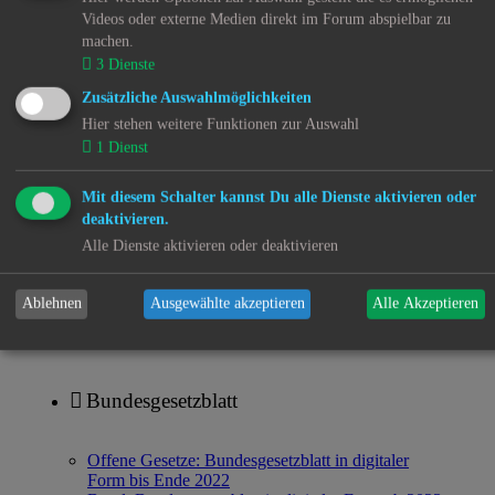
Videos oder externe Medien direkt im Forum abspielbar zu
Der Fall der Familie Bergmann
machen.
3
Dienste
Arm und Reich
Zusätzliche Auswahlmöglichkeiten
Fachkräftemangel in der Kinder- und Jugendhilfe
Hier stehen weitere Funktionen zur Auswahl
Kjh-mov(e)-Offene Briefe
1
Dienst
Internierungslager für mexikanische Kinder
Mit diesem Schalter kannst Du alle Dienste aktivieren oder
Menschenrechtsverletzungen im Mittelmeer
deaktivieren.
Alle Dienste aktivieren oder deaktivieren
Unterhalt
Kjh-mov(e)-Infos
Ablehnen
Ausgewählte akzeptieren
Alle Akzeptieren
Gerichtsmedizin
Bundesgesetzblatt
Offene Gesetze: Bundesgesetzblatt in digitaler
Form bis Ende 2022