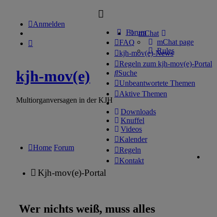
Anmelden
Forum
mChat
mChat page
FAQ
Rules
kjh-mov(e)-News
Regeln zum kjh-mov(e)-Portal
kjh-mov(e)
Suche
Unbeantwortete Themen
Aktive Themen
Multiorganversagen in der KJH
Downloads
Knuffel
Videos
Kalender
Home
Forum
Regeln
Kontakt
Kjh-mov(e)-Portal
Wer nichts weiß, muss alles