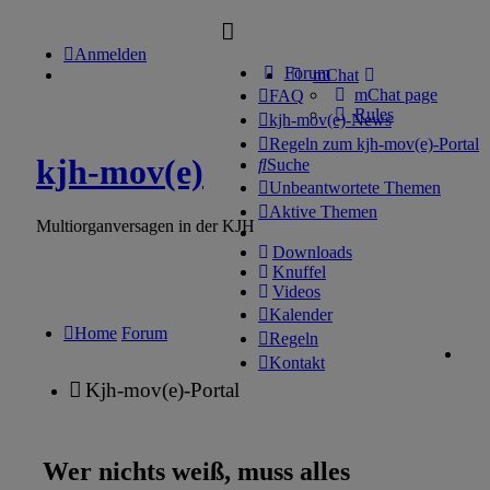
Anmelden
Forum
mChat
mChat page
FAQ
Rules
kjh-mov(e)-News
Regeln zum kjh-mov(e)-Portal
kjh-mov(e)
Suche
Unbeantwortete Themen
Aktive Themen
Multiorganversagen in der KJH
Downloads
Knuffel
Videos
Kalender
Home
Forum
Regeln
Kontakt
Kjh-mov(e)-Portal
Wer nichts weiß, muss alles