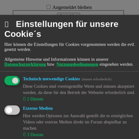
Angemeldet bleiben
Einstellungen für unsere
Registrieren
Cookie´s
Hier können die Einstellungen für Cookies vorgenommen werden die evtl.
Menü
gesetzt werden.
Allgemeine Hinweise und Informationen können in unserer
Datenschutzerklärung
bzw.
Nutzungsbedingungen
eingesehen werden.
Home
Forum
Technisch notwendige Cookies
(immer erforderlich)
Diese Cookies sind voreingestellte Werte und müssen akzeptiert
Kjh-mov(e)-Treff
werden, da diese für den Betrieb der Webseite erforderlich sind.
MChat
2
Dienste
Knuffel
Externe Medien
Hier werden Optionen zur Auswahl gestellt die es ermöglichen
Kjh-mov(e)-Artikel
Videos oder externe Medien direkt im Forum abspielbar zu
machen.
Multiorganversagen
3
Dienste
Paragraphendreieck