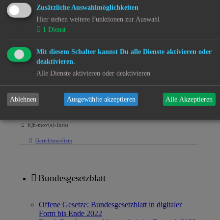
Zusätzliche Auswahlmöglichkeiten
Der Fall der Familie Bergmann
Hier stehen weitere Funktionen zur Auswahl
1
Dienst
Arm und Reich
Fachkräftemangel in der Kinder- und Jugendhilfe
Mit diesem Schalter kannst Du alle Dienste aktivieren oder
deaktivieren.
Kjh-mov(e)-Offene Briefe
Alle Dienste aktivieren oder deaktivieren
Internierungslager für mexikanische Kinder
Menschenrechtsverletzungen im Mittelmeer
Ablehnen
Ausgewählte akzeptieren
Alle Akzeptieren
Unterhalt
Kjh-mov(e)-Infos
Gerichtsmedizin
Bundesgesetzblatt
Offene Gesetze: Bundesgesetzblatt in digitaler
Form bis Ende 2022