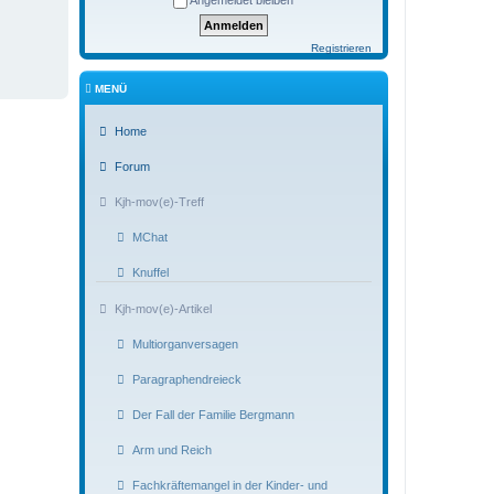
Angemeldet bleiben
Registrieren
MENÜ
Home
Forum
Kjh-mov(e)-Treff
MChat
Knuffel
Kjh-mov(e)-Artikel
Multiorganversagen
Paragraphendreieck
Der Fall der Familie Bergmann
Arm und Reich
Fachkräftemangel in der Kinder- und