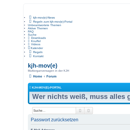
kjh-mov(e)-News
Regeln zum kjh-mov(e)-Portal
Unbeantwortete Themen
Aktive Themen
FAQ
Suche
Downloads
Knuffel
Videos
Kalender
Regeln
Kontakt
kjh-mov(e)
Multiorganversagen in der KJH
Home
Forum
KJH-MOV(E)-PORTAL
Wer nichts weiß, muss alles
Suche
Erweiterte Suche
Passwort zurücksetzen