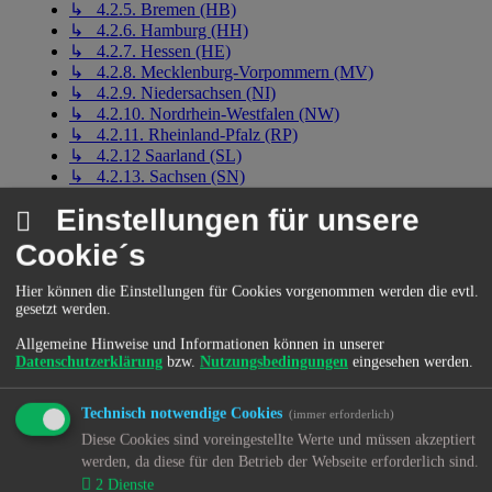
↳ 4.2.5. Bremen (HB)
↳ 4.2.6. Hamburg (HH)
↳ 4.2.7. Hessen (HE)
↳ 4.2.8. Mecklenburg-Vorpommern (MV)
↳ 4.2.9. Niedersachsen (NI)
↳ 4.2.10. Nordrhein-Westfalen (NW)
↳ 4.2.11. Rheinland-Pfalz (RP)
↳ 4.2.12 Saarland (SL)
↳ 4.2.13. Sachsen (SN)
↳ 4.2.14. Sachsen-Anhalt (ST)
Einstellungen für unsere
↳ 4.2.15. Schleswig-Holstein (SH)
↳ 4.2.16. Thüringen (TH)
Cookie´s
↳ 4.2.17. Bundesrepublik Deutschland (DE)
↳ 4.3. Sonstige Statisiken zu Kinder, Müttern, Vätern
Hier können die Einstellungen für Cookies vorgenommen werden die evtl.
und Großeltern
gesetzt werden.
5. Einzelfälle
↳ 5.1. Baden-Württemberg (BW)
Allgemeine Hinweise und Informationen können in unserer
↳ 5.2. Bayern (BY)
Datenschutzerklärung
bzw.
Nutzungsbedingungen
eingesehen werden.
↳ 5.5. Bremen (HB)
↳ 5.8. Mecklenburg-Vorpommern (MV)
Technisch notwendige Cookies
(immer erforderlich)
↳ 5.9. Niedersachsen (NI)
Diese Cookies sind voreingestellte Werte und müssen akzeptiert
↳ 5.10. Nordrhein-Westfalen (NW)
werden, da diese für den Betrieb der Webseite erforderlich sind.
↳ 5.11. Rheinland-Pfalz (RP)
2
Dienste
↳ 5.16. Thüringen (TN)