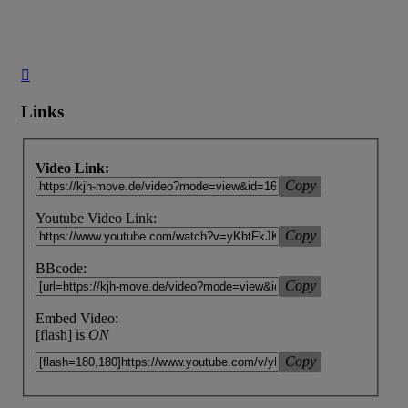
Nach
oben
Links
Video Link:
Copy
Youtube Video Link:
Copy
BBcode:
Copy
Embed Video:
[flash] is
ON
Copy