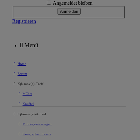
Angemeldet bleiben
Registrieren
Menü
Home
Forum
Kjh-mov(e)-Treff
MChat
Knuffel
Kjh-mov(e)-Artikel
Multiorganversagen
Paragraphendreieck