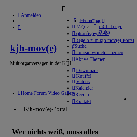
Anmelden
Forum
mChat
mChat page
FAQ
Rules
kjh-mov(e)-News
Regeln zum kjh-mov(e)-Portal
kjh-mov(e)
Suche
Unbeantwortete Themen
Aktive Themen
Multiorganversagen in der KJH
Downloads
Knuffel
Videos
Kalender
Home
Forum
Video Gallery
Regeln
Kontakt
Kjh-mov(e)-Portal
Wer nichts weiß, muss alles