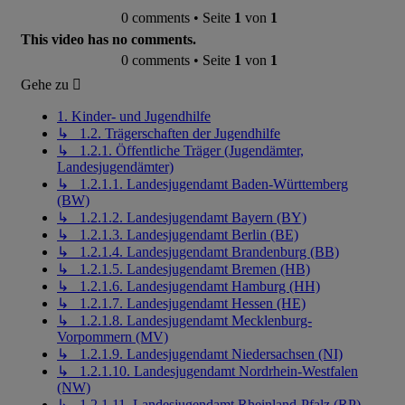
0 comments • Seite
1
von
1
This video has no comments.
0 comments • Seite
1
von
1
Gehe zu
1. Kinder- und Jugendhilfe
↳ 1.2. Trägerschaften der Jugendhilfe
↳ 1.2.1. Öffentliche Träger (Jugendämter,
Landesjugendämter)
↳ 1.2.1.1. Landesjugendamt Baden-Württemberg
(BW)
↳ 1.2.1.2. Landesjugendamt Bayern (BY)
↳ 1.2.1.3. Landesjugendamt Berlin (BE)
↳ 1.2.1.4. Landesjugendamt Brandenburg (BB)
↳ 1.2.1.5. Landesjugendamt Bremen (HB)
↳ 1.2.1.6. Landesjugendamt Hamburg (HH)
↳ 1.2.1.7. Landesjugendamt Hessen (HE)
↳ 1.2.1.8. Landesjugendamt Mecklenburg-
Vorpommern (MV)
↳ 1.2.1.9. Landesjugendamt Niedersachsen (NI)
↳ 1.2.1.10. Landesjugendamt Nordrhein-Westfalen
(NW)
↳ 1.2.1.11. Landesjugendamt Rheinland-Pfalz (RP)