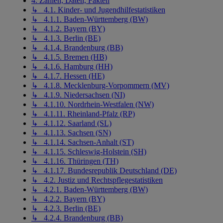
4. Zahlen, Daten, Fakten
↳ 4.1. Kinder- und Jugendhilfestatistiken
↳ 4.1.1. Baden-Württemberg (BW)
↳ 4.1.2. Bayern (BY)
↳ 4.1.3. Berlin (BE)
↳ 4.1.4. Brandenburg (BB)
↳ 4.1.5. Bremen (HB)
↳ 4.1.6. Hamburg (HH)
↳ 4.1.7. Hessen (HE)
↳ 4.1.8. Mecklenburg-Vorpommern (MV)
↳ 4.1.9. Niedersachsen (NI)
↳ 4.1.10. Nordrhein-Westfalen (NW)
↳ 4.1.11. Rheinland-Pfalz (RP)
↳ 4.1.12. Saarland (SL)
↳ 4.1.13. Sachsen (SN)
↳ 4.1.14. Sachsen-Anhalt (ST)
↳ 4.1.15. Schleswig-Holstein (SH)
↳ 4.1.16. Thüringen (TH)
↳ 4.1.17. Bundesrepublik Deutschland (DE)
↳ 4.2. Justiz und Rechtspflegestatistiken
↳ 4.2.1. Baden-Württemberg (BW)
↳ 4.2.2. Bayern (BY)
↳ 4.2.3. Berlin (BE)
↳ 4.2.4. Brandenburg (BB)