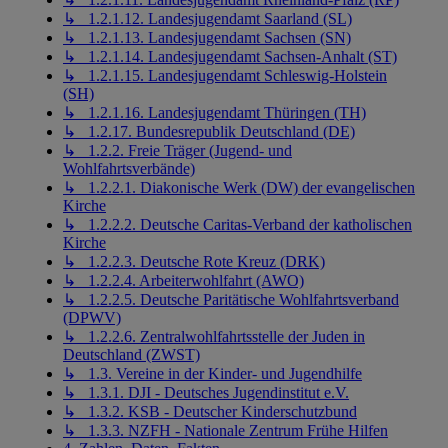
↳ 1.2.1.12. Landesjugendamt Saarland (SL)
↳ 1.2.1.13. Landesjugendamt Sachsen (SN)
↳ 1.2.1.14. Landesjugendamt Sachsen-Anhalt (ST)
↳ 1.2.1.15. Landesjugendamt Schleswig-Holstein
(SH)
↳ 1.2.1.16. Landesjugendamt Thüringen (TH)
↳ 1.2.17. Bundesrepublik Deutschland (DE)
↳ 1.2.2. Freie Träger (Jugend- und
Wohlfahrtsverbände)
↳ 1.2.2.1. Diakonische Werk (DW) der evangelischen
Kirche
↳ 1.2.2.2. Deutsche Caritas-Verband der katholischen
Kirche
↳ 1.2.2.3. Deutsche Rote Kreuz (DRK)
↳ 1.2.2.4. Arbeiterwohlfahrt (AWO)
↳ 1.2.2.5. Deutsche Paritätische Wohlfahrtsverband
(DPWV)
↳ 1.2.2.6. Zentralwohlfahrtsstelle der Juden in
Deutschland (ZWST)
↳ 1.3. Vereine in der Kinder- und Jugendhilfe
↳ 1.3.1. DJI - Deutsches Jugendinstitut e.V.
↳ 1.3.2. KSB - Deutscher Kinderschutzbund
↳ 1.3.3. NZFH - Nationale Zentrum Frühe Hilfen