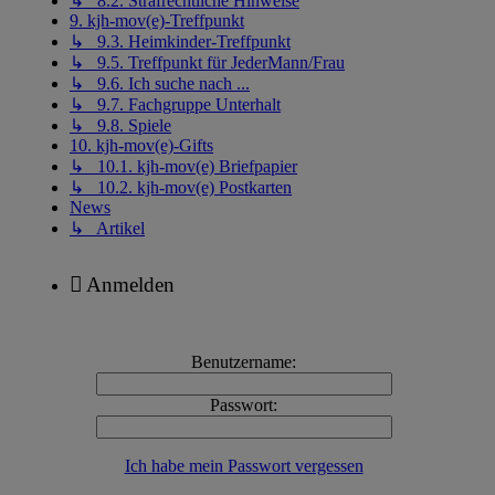
↳ 8.2. Strafrechtliche Hinweise
9. kjh-mov(e)-Treffpunkt
↳ 9.3. Heimkinder-Treffpunkt
↳ 9.5. Treffpunkt für JederMann/Frau
↳ 9.6. Ich suche nach ...
↳ 9.7. Fachgruppe Unterhalt
↳ 9.8. Spiele
10. kjh-mov(e)-Gifts
↳ 10.1. kjh-mov(e) Briefpapier
↳ 10.2. kjh-mov(e) Postkarten
News
↳ Artikel
Anmelden
Benutzername:
Passwort:
Ich habe mein Passwort vergessen