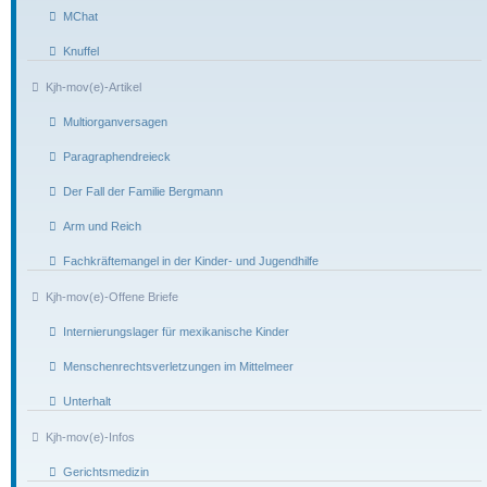
MChat
Knuffel
Kjh-mov(e)-Artikel
Multiorganversagen
Paragraphendreieck
Der Fall der Familie Bergmann
Arm und Reich
Fachkräftemangel in der Kinder- und Jugendhilfe
Kjh-mov(e)-Offene Briefe
Internierungslager für mexikanische Kinder
Menschenrechtsverletzungen im Mittelmeer
Unterhalt
Kjh-mov(e)-Infos
Gerichtsmedizin