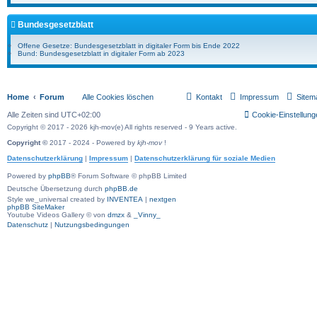
Bundesgesetzblatt
Offene Gesetze: Bundesgesetzblatt in digitaler Form bis Ende 2022
Bund: Bundesgesetzblatt in digitaler Form ab 2023
Home
Forum
Alle Cookies löschen
Kontakt
Impressum
Sitem
Alle Zeiten sind
UTC+02:00
Cookie-Einstellung
Copyright © 2017 - 2026 kjh-mov(e) All rights reserved - 9 Years active.
Copyright ©
2017 - 2024 - Powered by
kjh-mov
!
Datenschutzerklärung
|
Impressum
|
Datenschutzerklärung für soziale Medien
Powered by
phpBB
® Forum Software © phpBB Limited
Deutsche Übersetzung durch
phpBB.de
Style we_universal created by
INVENTEA
|
nextgen
phpBB SiteMaker
Youtube Videos Gallery
©
von
dmzx
&
_Vinny_
Datenschutz
|
Nutzungsbedingungen