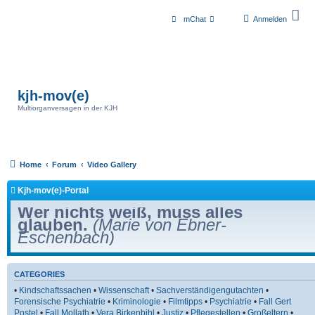
mChat
Anmelden
kjh-mov(e)
Multiorganversagen in der KJH
Home
Forum
Video Gallery
Kjh-mov(e)-Portal
Wer nichts weiß, muss alles
glauben.
(Marie von Ebner-
Eschenbach)
CATEGORIES
•
Kindschaftssachen
•
Wissenschaft
•
Sachverständigengutachten
•
Forensische Psychiatrie
•
Kriminologie
•
Filmtipps
•
Psychiatrie
•
Fall Gert
Postel
•
Fall Mollath
•
Vera Birkenbihl
•
Justiz
•
Pflegestellen
•
Großeltern
•