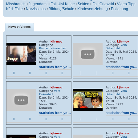
Missbrauch
•
Jugendamt
•
Fall Ulvi Kulac
•
Sekten
•
Fall Orlowski
•
Video-Tipp
KJH-Fälle
•
Narzissmus
•
Bildung/Schule
•
Kindesentziehung
•
Erziehung
Newest Videos
Author:
kjh-mov
Author:
kjh-mov
Category:
Category:
Vera
Kindschaftssachen
Birkenbihl
Date: So 5. Mai 2024,
Date: So 5. Mai 2024,
15:35
15:29
Views: 4129
Views: 4341
Duration:
Duration:
statistics from youtube
statistics from youtube
Author:
kjh-mov
Author:
kjh-mov
Category:
Vera
Category:
Vera
Birkenbihl
Birkenbihl
Date: So 5. Mai 2024,
Date: So 5. Mai 2024,
15:19
15:18
Views: 3945
Views: 4273
Duration:
Duration:
statistics from youtube
statistics from youtube
Author:
kjh-mov
Author:
kjh-mov
Category:
Vera
Category:
Vera