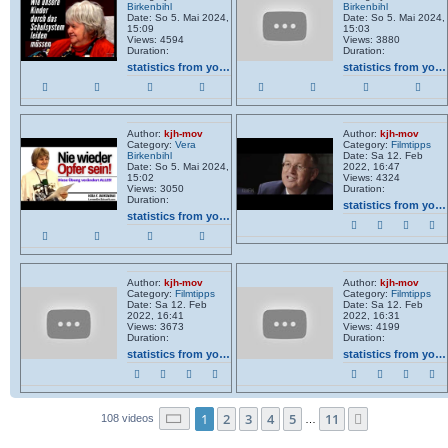
Birkenbihl
Birkenbihl
Date: So 5. Mai 2024,
Date: So 5. Mai 2024,
15:09
15:03
Views: 4594
Views: 3880
Duration:
Duration:
statistics from youtube
statistics from youtube
Author:
kjh-mov
Author:
kjh-mov
Category:
Vera
Category:
Filmtipps
Birkenbihl
Date: Sa 12. Feb
Date: So 5. Mai 2024,
2022, 16:47
15:02
Views: 4324
Views: 3050
Duration:
Duration:
statistics from youtube
statistics from youtube
Author:
kjh-mov
Author:
kjh-mov
Category:
Filmtipps
Category:
Filmtipps
Date: Sa 12. Feb
Date: Sa 12. Feb
2022, 16:41
2022, 16:31
Views: 3673
Views: 4199
Duration:
Duration:
statistics from youtube
statistics from youtube
Seite
1
von
11
1
2
3
4
5
11
Nächste
108 videos
…