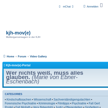
mChat
Anmelden
kjh-mov(e)
Multiorganversagen in der KJH
Home
Forum
Video Gallery
Kjh-mov(e)-Portal
Wer nichts weiß, muss alles
glauben.
(Marie von Ebner-
Eschenbach)
CATEGORIES
•
Kindschaftssachen
•
Wissenschaft
•
Sachverständigengutachten
•
Forensische Psychiatrie
•
Kriminologie
•
Filmtipps
•
Psychiatrie
•
Fall Gert
Postel
•
Fall Mollath
•
Vera Birkenbihl
•
Justiz
•
Pflegestellen
•
Großeltern
•