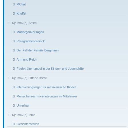
MChat
Knuffel
Kjh-mov(e)-Artikel
Multiorganversagen
Paragraphendreieck
Der Fall der Familie Bergmann
Arm und Reich
Fachkräftemangel in der Kinder- und Jugendhilfe
Kjh-mov(e)-Offene Briefe
Internierungslager für mexikanische Kinder
Menschenrechtsverletzungen im Mittelmeer
Unterhalt
Kjh-mov(e)-Infos
Gerichtsmedizin