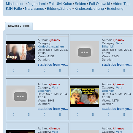
Missbrauch
•
Jugendamt
•
Fall Ulvi Kulac
•
Sekten
•
Fall Orlowski
•
Video-Tipp
KJH-Fälle
•
Narzissmus
•
Bildung/Schule
•
Kindesentziehung
•
Erziehung
Newest Videos
Author:
kjh-mov
Author:
kjh-mov
Category:
Category:
Vera
Kindschaftssachen
Birkenbihl
Date: So 5. Mai 2024,
Date: So 5. Mai 2024,
15:35
15:29
Views: 4131
Views: 4345
Duration:
Duration:
statistics from youtube
statistics from youtube
Author:
kjh-mov
Author:
kjh-mov
Category:
Vera
Category:
Vera
Birkenbihl
Birkenbihl
Date: So 5. Mai 2024,
Date: So 5. Mai 2024,
15:19
15:18
Views: 3948
Views: 4276
Duration:
Duration:
statistics from youtube
statistics from youtube
Author:
kjh-mov
Author:
kjh-mov
Category:
Vera
Category:
Vera