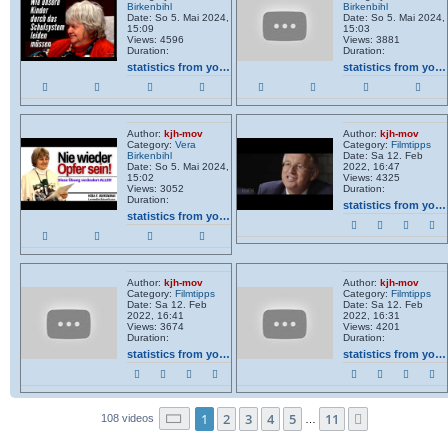
Birkenbihl
Birkenbihl
Date: So 5. Mai 2024,
Date: So 5. Mai 2024,
15:09
15:03
Views: 4596
Views: 3881
Duration:
Duration:
statistics from youtube
statistics from youtube
Author:
kjh-mov
Author:
kjh-mov
Category:
Vera
Category:
Filmtipps
Birkenbihl
Date: Sa 12. Feb
Date: So 5. Mai 2024,
2022, 16:47
15:02
Views: 4325
Views: 3052
Duration:
Duration:
statistics from youtube
statistics from youtube
Author:
kjh-mov
Author:
kjh-mov
Category:
Filmtipps
Category:
Filmtipps
Date: Sa 12. Feb
Date: Sa 12. Feb
2022, 16:41
2022, 16:31
Views: 3674
Views: 4201
Duration:
Duration:
statistics from youtube
statistics from youtube
Seite
1
von
11
1
2
3
4
5
11
Nächste
108 videos
…