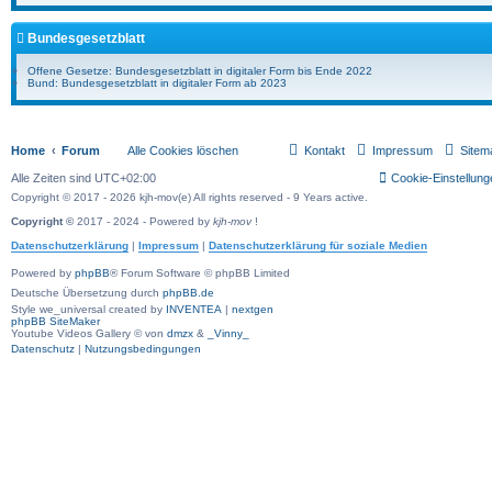
Bundesgesetzblatt
Offene Gesetze: Bundesgesetzblatt in digitaler Form bis Ende 2022
Bund: Bundesgesetzblatt in digitaler Form ab 2023
Home
Forum
Alle Cookies löschen
Kontakt
Impressum
Sitem
Alle Zeiten sind
UTC+02:00
Cookie-Einstellung
Copyright © 2017 - 2026 kjh-mov(e) All rights reserved - 9 Years active.
Copyright ©
2017 - 2024 - Powered by
kjh-mov
!
Datenschutzerklärung
|
Impressum
|
Datenschutzerklärung für soziale Medien
Powered by
phpBB
® Forum Software © phpBB Limited
Deutsche Übersetzung durch
phpBB.de
Style we_universal created by
INVENTEA
|
nextgen
phpBB SiteMaker
Youtube Videos Gallery
©
von
dmzx
&
_Vinny_
Datenschutz
|
Nutzungsbedingungen