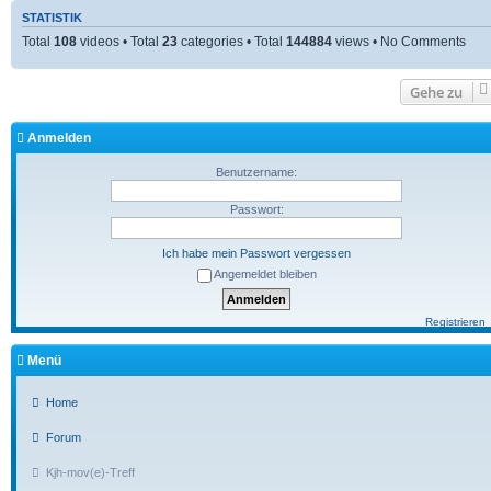
STATISTIK
Total
108
videos • Total
23
categories • Total
144884
views • No Comments
Gehe zu
Anmelden
Benutzername:
Passwort:
Ich habe mein Passwort vergessen
Angemeldet bleiben
Registrieren
Menü
Home
Forum
Kjh-mov(e)-Treff