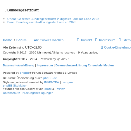
Bundesgesetzblatt
Offene Gesetze: Bundesgesetzblatt in digitaler Form bis Ende 2022
Bund: Bundesgesetzblatt in digitaler Form ab 2023
Home
Forum
Alle Cookies löschen
Kontakt
Impressum
Sitem
Alle Zeiten sind
UTC+02:00
Cookie-Einstellung
Copyright © 2017 - 2026 kjh-mov(e) All rights reserved - 9 Years active.
Copyright ©
2017 - 2024 - Powered by
kjh-mov
!
Datenschutzerklärung
|
Impressum
|
Datenschutzerklärung für soziale Medien
Powered by
phpBB
® Forum Software © phpBB Limited
Deutsche Übersetzung durch
phpBB.de
Style we_universal created by
INVENTEA
|
nextgen
phpBB SiteMaker
Youtube Videos Gallery
©
von
dmzx
&
_Vinny_
Datenschutz
|
Nutzungsbedingungen