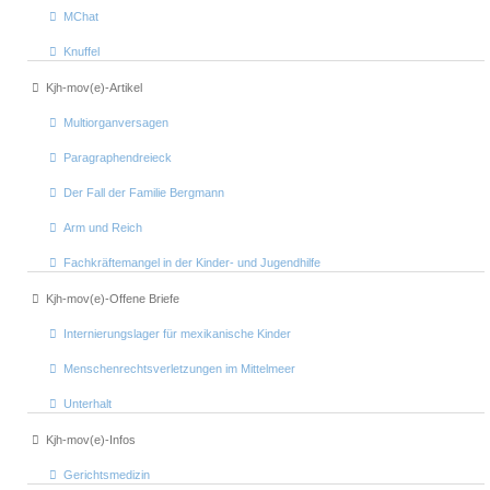
MChat
Knuffel
Kjh-mov(e)-Artikel
Multiorganversagen
Paragraphendreieck
Der Fall der Familie Bergmann
Arm und Reich
Fachkräftemangel in der Kinder- und Jugendhilfe
Kjh-mov(e)-Offene Briefe
Internierungslager für mexikanische Kinder
Menschenrechtsverletzungen im Mittelmeer
Unterhalt
Kjh-mov(e)-Infos
Gerichtsmedizin