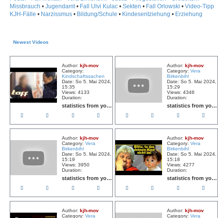
Missbrauch
•
Jugendamt
•
Fall Ulvi Kulac
•
Sekten
•
Fall Orlowski
•
Video-Tipp
KJH-Fälle
•
Narzissmus
•
Bildung/Schule
•
Kindesentziehung
•
Erziehung
Newest Videos
Author:
kjh-mov
Author:
kjh-mov
Category:
Category:
Vera
Kindschaftssachen
Birkenbihl
Date: So 5. Mai 2024,
Date: So 5. Mai 2024,
15:35
15:29
Views: 4133
Views: 4346
Duration:
Duration:
statistics from youtube
statistics from youtube
Author:
kjh-mov
Author:
kjh-mov
Category:
Vera
Category:
Vera
Birkenbihl
Birkenbihl
Date: So 5. Mai 2024,
Date: So 5. Mai 2024,
15:19
15:18
Views: 3950
Views: 4277
Duration:
Duration:
statistics from youtube
statistics from youtube
Author:
kjh-mov
Author:
kjh-mov
Category:
Vera
Category:
Vera