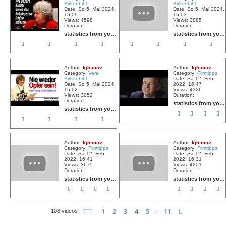
Birkenbihl
Birkenbihl
Date: So 5. Mai 2024,
Date: So 5. Mai 2024,
15:09
15:03
Views: 4598
Views: 3885
Duration:
Duration:
statistics from youtube
statistics from youtube
Author:
kjh-mov
Author:
kjh-mov
Category:
Vera
Category:
Filmtipps
Birkenbihl
Date: Sa 12. Feb
Date: So 5. Mai 2024,
2022, 16:47
15:02
Views: 4326
Views: 3052
Duration:
Duration:
statistics from youtube
statistics from youtube
Author:
kjh-mov
Author:
kjh-mov
Category:
Filmtipps
Category:
Filmtipps
Date: Sa 12. Feb
Date: Sa 12. Feb
2022, 16:41
2022, 16:31
Views: 3675
Views: 4201
Duration:
Duration:
statistics from youtube
statistics from youtube
Seite
1
von
11
1
2
3
4
5
11
Nächste
108 videos
…