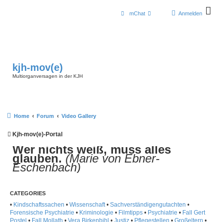
mChat
Anmelden
kjh-mov(e)
Multiorganversagen in der KJH
Home
Forum
Video Gallery
Kjh-mov(e)-Portal
Wer nichts weiß, muss alles
glauben.
(Marie von Ebner-
Eschenbach)
CATEGORIES
•
Kindschaftssachen
•
Wissenschaft
•
Sachverständigengutachten
•
Forensische Psychiatrie
•
Kriminologie
•
Filmtipps
•
Psychiatrie
•
Fall Gert
Postel
•
Fall Mollath
•
Vera Birkenbihl
•
Justiz
•
Pflegestellen
•
Großeltern
•