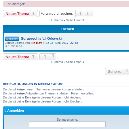
Forumsregeln
Suche
Erweiterte Suche
Neues Thema
1 Thema • Seite
1
von
1
Themen
Sorgerechtsfall Orlowski
Gesperrt
Letzter Beitrag von
kjh-mov
«
Sa 16. Sep 2017, 22:48
» 1 min read
Neues Thema
1 Thema • Seite
1
von
1
Gehe zu
BERECHTIGUNGEN IN DIESEM FORUM
Du darfst
keine
neuen Themen in diesem Forum erstellen.
Du darfst
keine
Antworten zu Themen in diesem Forum erstellen.
Du darfst deine Beiträge in diesem Forum
nicht
ändern.
Du darfst deine Beiträge in diesem Forum
nicht
löschen.
Anmelden
Benutzername: