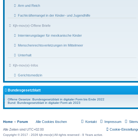
Arm und Reich
Fachkräftemangel in der Kinder- und Jugendhilfe
Kjh-mov(e)-Offene Briefe
Internierungslager für mexikanische Kinder
Menschenrechtsverletzungen im Mittelmeer
Unterhalt
Kjh-mov(e)-Infos
Gerichtsmedizin
Bundesgesetzblatt
Offene Gesetze: Bundesgesetzblatt in digitaler Form bis Ende 2022
Bund: Bundesgesetzblatt in digitaler Form ab 2023
Home
Forum
Alle Cookies löschen
Kontakt
Impressum
Sitem
Alle Zeiten sind
UTC+02:00
Cookie-Einstellung
Copyright © 2017 - 2026 kjh-mov(e) All rights reserved - 9 Years active.