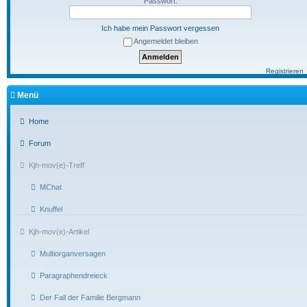
Passwort:
Ich habe mein Passwort vergessen
Angemeldet bleiben
Registrieren
Menü
Home
Forum
Kjh-mov(e)-Treff
MChat
Knuffel
Kjh-mov(e)-Artikel
Multiorganversagen
Paragraphendreieck
Der Fall der Familie Bergmann