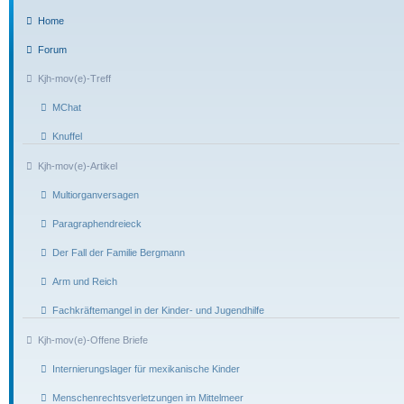
Home
Forum
Kjh-mov(e)-Treff
MChat
Knuffel
Kjh-mov(e)-Artikel
Multiorganversagen
Paragraphendreieck
Der Fall der Familie Bergmann
Arm und Reich
Fachkräftemangel in der Kinder- und Jugendhilfe
Kjh-mov(e)-Offene Briefe
Internierungslager für mexikanische Kinder
Menschenrechtsverletzungen im Mittelmeer