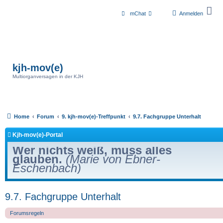
mChat
Anmelden
kjh-mov(e)
Multiorganversagen in der KJH
Home
Forum
9. kjh-mov(e)-Treffpunkt
9.7. Fachgruppe Unterhalt
Kjh-mov(e)-Portal
Wer nichts weiß, muss alles
glauben.
(Marie von Ebner-
Eschenbach)
9.7. Fachgruppe Unterhalt
Forumsregeln