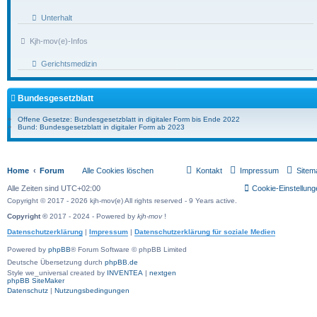
Unterhalt
Kjh-mov(e)-Infos
Gerichtsmedizin
Bundesgesetzblatt
Offene Gesetze: Bundesgesetzblatt in digitaler Form bis Ende 2022
Bund: Bundesgesetzblatt in digitaler Form ab 2023
Home
Forum
Alle Cookies löschen
Kontakt
Impressum
Sitem
Alle Zeiten sind
UTC+02:00
Cookie-Einstellung
Copyright © 2017 - 2026 kjh-mov(e) All rights reserved - 9 Years active.
Copyright ©
2017 - 2024 - Powered by
kjh-mov
!
Datenschutzerklärung
|
Impressum
|
Datenschutzerklärung für soziale Medien
Powered by
phpBB
® Forum Software © phpBB Limited
Deutsche Übersetzung durch
phpBB.de
Style we_universal created by
INVENTEA
|
nextgen
phpBB SiteMaker
Datenschutz
|
Nutzungsbedingungen