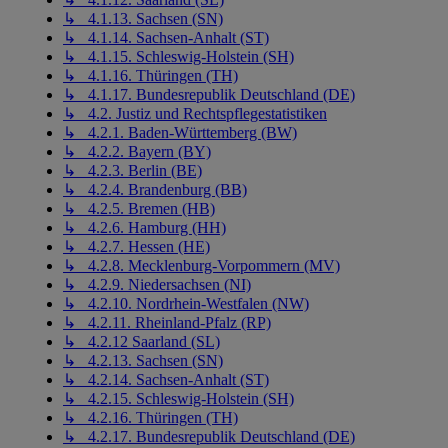
↳ 4.1.13. Sachsen (SN)
↳ 4.1.14. Sachsen-Anhalt (ST)
↳ 4.1.15. Schleswig-Holstein (SH)
↳ 4.1.16. Thüringen (TH)
↳ 4.1.17. Bundesrepublik Deutschland (DE)
↳ 4.2. Justiz und Rechtspflegestatistiken
↳ 4.2.1. Baden-Württemberg (BW)
↳ 4.2.2. Bayern (BY)
↳ 4.2.3. Berlin (BE)
↳ 4.2.4. Brandenburg (BB)
↳ 4.2.5. Bremen (HB)
↳ 4.2.6. Hamburg (HH)
↳ 4.2.7. Hessen (HE)
↳ 4.2.8. Mecklenburg-Vorpommern (MV)
↳ 4.2.9. Niedersachsen (NI)
↳ 4.2.10. Nordrhein-Westfalen (NW)
↳ 4.2.11. Rheinland-Pfalz (RP)
↳ 4.2.12 Saarland (SL)
↳ 4.2.13. Sachsen (SN)
↳ 4.2.14. Sachsen-Anhalt (ST)
↳ 4.2.15. Schleswig-Holstein (SH)
↳ 4.2.16. Thüringen (TH)
↳ 4.2.17. Bundesrepublik Deutschland (DE)