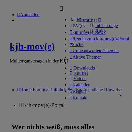
Anmelden
Forum
mChat
mChat page
FAQ
Rules
kjh-mov(e)-News
Regeln zum kjh-mov(e)-Portal
kjh-mov(e)
Suche
Unbeantwortete Themen
Aktive Themen
Multiorganversagen in der KJH
Downloads
Knuffel
Videos
Kalender
Home
Forum
8. Infothek
8.2. Strafrechtliche Hinweise
Regeln
Kontakt
Kjh-mov(e)-Portal
Wer nichts weiß, muss alles