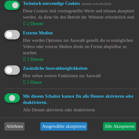
↳ 6.1.9. Regionale Nachrichten - Niedersachsen (NI)
Technisch notwendige Cookies
(immer erforderlich)
↳ 6.1.10. Regionale Nachrichten - Nordrhein-
Diese Cookies sind voreingestellte Werte und müssen akzeptiert
Westfalen (NW)
werden, da diese für den Betrieb der Webseite erforderlich sind.
↳ 6.1.11. Regionale Nachrichten - Rheinland-Pfalz
2
Dienste
(RP)
↳ 6.1.12. Regionale Nachrichten - Saarland (SL)
Externe Medien
↳ 6.1.13. Regionale Nachrichten - Sachsen (SN)
Hier werden Optionen zur Auswahl gestellt die es ermöglichen
↳ 6.1.14. Regionale Nachrichten - Sachsen-Anhalt
Videos oder externe Medien direkt im Forum abspielbar zu
(ST)
machen.
↳ 6.1.15. Regionale Nachrichten - Schleswig-Holstein
3
Dienste
(SH)
↳ 6.1.16. Regionale Nachrichten - Thüringen (TH)
Zusätzliche Auswahlmöglichkeiten
↳ 6.1.17. Überregionale Nachrichten -
Hier stehen weitere Funktionen zur Auswahl
Bundesrepublik Deutschland (DE)
1
Dienst
↳ 6.1.18. Nachrichten aus dem Ausland - Österreich
↳ 6.1.19. Nachrichten aus dem Ausland - Polen (PL)
↳ 6.1.20. Nachrichten aus dem Ausland - Schweiz
Mit diesem Schalter kannst Du alle Dienste aktivieren oder
(CH)
deaktivieren.
↳ 6.1.21. Nachrichten aus der EU
Alle Dienste aktivieren oder deaktivieren
↳ 6.1.22. Nachrichten weltweit
↳ 6.4. RSS Feeds
↳ 6.4.1. Recht
Ablehnen
Ausgewählte akzeptieren
Alle Akzeptieren
↳ 6.4.2. Kinder- und Jugendhilfe
↳ 6.4.3. Psychiatrie