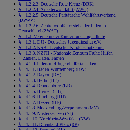
↳ 1.2.2.3. Deutsche Rote Kreuz (DRK)
↳ 1.2.2.4. Arbeiterwohlfahrt (AWO)
↳ 1.2.2.5. Deutsche Paritätische Wohlfahrtsverband
(DPWV)
↳ 1.2.2.6. Zentralwohlfahrtsstelle der Juden in
Deutschland (ZWST)
↳ 1.3. Vereine in der Kinder- und Jugendhilfe
↳ 1.3.1. DJI - Deutsches Jugendinstitut e.V.
↳ 1.3.2. KSB - Deutscher Kinderschutzbund
↳ 1.3.3. NZFH - Nationale Zentrum Frühe Hilfen
4. Zahlen, Daten, Fakten
↳ 4.1. Kinder- und Jugendhilfestatistiken
↳ 4.1.1. Baden-Württemberg (BW)
↳ 4.1.2. Bayern (BY)
↳ 4.1.3. Berlin (BE)
↳ 4.1.4. Brandenburg (BB)
↳ 4.1.5. Bremen (HB)
↳ 4.1.6. Hamburg (HH)
↳ 4.1.7. Hessen (HE)
↳ 4.1.8. Mecklenburg-Vorpommern (MV)
↳ 4.1.9. Niedersachsen (NI)
↳ 4.1.10. Nordrhein-Westfalen (NW)
↳ 4.1.11. Rheinland-Pfalz (RP)
↳ 4.1.12. Saarland (SL)