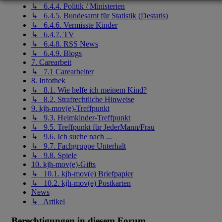
↳ 6.4.4. Politik / Ministerien
↳ 6.4.5. Bundesamt für Statistik (Destatis)
↳ 6.4.6. Vermisste Kinder
↳ 6.4.7. TV
↳ 6.4.8. RSS News
↳ 6.4.9. Blogs
7. Carearbeit
↳ 7.1 Carearbeiter
8. Infothek
↳ 8.1. Wie helfe ich meinem Kind?
↳ 8.2. Strafrechtliche Hinweise
9. kjh-mov(e)-Treffpunkt
↳ 9.3. Heimkinder-Treffpunkt
↳ 9.5. Treffpunkt für JederMann/Frau
↳ 9.6. Ich suche nach ...
↳ 9.7. Fachgruppe Unterhalt
↳ 9.8. Spiele
10. kjh-mov(e)-Gifts
↳ 10.1. kjh-mov(e) Briefpapier
↳ 10.2. kjh-mov(e) Postkarten
News
↳ Artikel
Berechtigungen in diesem Forum