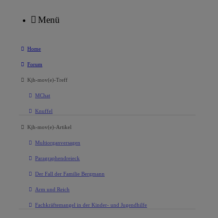
Menü
Home
Forum
Kjh-mov(e)-Treff
MChat
Knuffel
Kjh-mov(e)-Artikel
Multiorganversagen
Paragraphendreieck
Der Fall der Familie Bergmann
Arm und Reich
Fachkräftemangel in der Kinder- und Jugendhilfe