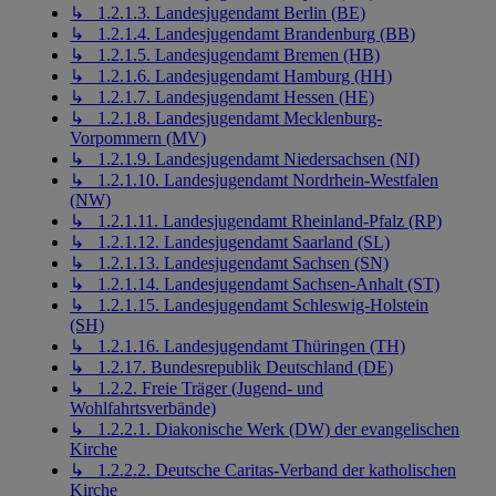
↳ 1.2.1.3. Landesjugendamt Berlin (BE)
↳ 1.2.1.4. Landesjugendamt Brandenburg (BB)
↳ 1.2.1.5. Landesjugendamt Bremen (HB)
↳ 1.2.1.6. Landesjugendamt Hamburg (HH)
↳ 1.2.1.7. Landesjugendamt Hessen (HE)
↳ 1.2.1.8. Landesjugendamt Mecklenburg-
Vorpommern (MV)
↳ 1.2.1.9. Landesjugendamt Niedersachsen (NI)
↳ 1.2.1.10. Landesjugendamt Nordrhein-Westfalen
(NW)
↳ 1.2.1.11. Landesjugendamt Rheinland-Pfalz (RP)
↳ 1.2.1.12. Landesjugendamt Saarland (SL)
↳ 1.2.1.13. Landesjugendamt Sachsen (SN)
↳ 1.2.1.14. Landesjugendamt Sachsen-Anhalt (ST)
↳ 1.2.1.15. Landesjugendamt Schleswig-Holstein
(SH)
↳ 1.2.1.16. Landesjugendamt Thüringen (TH)
↳ 1.2.17. Bundesrepublik Deutschland (DE)
↳ 1.2.2. Freie Träger (Jugend- und
Wohlfahrtsverbände)
↳ 1.2.2.1. Diakonische Werk (DW) der evangelischen
Kirche
↳ 1.2.2.2. Deutsche Caritas-Verband der katholischen
Kirche