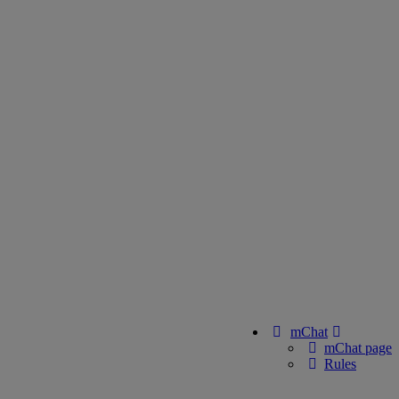
mChat
mChat page
Rules