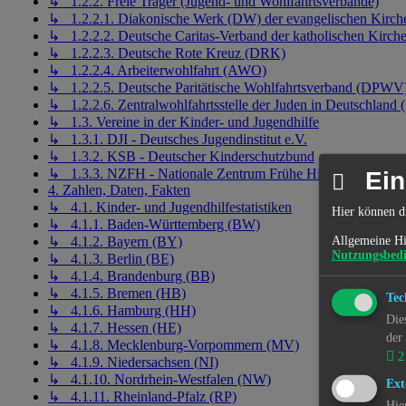
↳ 1.2.2. Freie Träger (Jugend- und Wohlfahrtsverbände)
↳ 1.2.2.1. Diakonische Werk (DW) der evangelischen Kirch
↳ 1.2.2.2. Deutsche Caritas-Verband der katholischen Kirch
↳ 1.2.2.3. Deutsche Rote Kreuz (DRK)
↳ 1.2.2.4. Arbeiterwohlfahrt (AWO)
↳ 1.2.2.5. Deutsche Paritätische Wohlfahrtsverband (DPWV
↳ 1.2.2.6. Zentralwohlfahrtsstelle der Juden in Deutschlan
↳ 1.3. Vereine in der Kinder- und Jugendhilfe
↳ 1.3.1. DJI - Deutsches Jugendinstitut e.V.
↳ 1.3.2. KSB - Deutscher Kinderschutzbund
↳ 1.3.3. NZFH - Nationale Zentrum Frühe Hilfen
Ein
4. Zahlen, Daten, Fakten
↳ 4.1. Kinder- und Jugendhilfestatistiken
Hier können d
↳ 4.1.1. Baden-Württemberg (BW)
Allgemeine Hi
↳ 4.1.2. Bayern (BY)
Nutzungsbed
↳ 4.1.3. Berlin (BE)
↳ 4.1.4. Brandenburg (BB)
↳ 4.1.5. Bremen (HB)
Tec
↳ 4.1.6. Hamburg (HH)
Die
↳ 4.1.7. Hessen (HE)
der
↳ 4.1.8. Mecklenburg-Vorpommern (MV)
2
↳ 4.1.9. Niedersachsen (NI)
↳ 4.1.10. Nordrhein-Westfalen (NW)
Ext
↳ 4.1.11. Rheinland-Pfalz (RP)
Hie