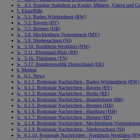
↳ 4.3. Sonstige Statisiken zu Kinder, Müttern, Vätern und Gr
5. Einzelfälle
↳ 5.1. Baden-Württemberg (BW)
↳ 5.2. Bayern (BY)
↳ 5.5. Bremen (HB)
↳ 5.8. Mecklenburg-Vorpommern (MV)
↳ 5.9. Niedersachsen (NI)
↳ 5.10. Nordrhein-Westfalen (NW)
↳ 5.11. Rheinland-Pfalz (RP)
↳ 5.16. Thüringen (TN)
↳ 5.17. Bundesrepublik Deutschland (DE)
6. Medien
↳ 6.1. News
↳ 6.1.1. Regionale Nachrichten - Baden-Württemberg (BW)
↳ 6.1.2. Regionale Nachrichten - Bayern (BY)
↳ 6.1.3. Regionale Nachrichten - Berlin (BE)
↳ 6.1.4. Regionale Nachrichten - Brandenburg (BB)
↳ 6.1.5. Regionale Nachrichten - Bremen (HB)
↳ 6.1.6. Regionale Nachrichten - Hamburg (HH)
↳ 6.1.7. Regionale Nachrichten - Hessen (HE)
↳ 6.1.8. Regionale Nachrichten - Mecklenburg-Vorpommer
↳ 6.1.9. Regionale Nachrichten - Niedersachsen (NI)
↳ 6.1.10. Regionale Nachrichten - Nordrhein-Westfalen (N