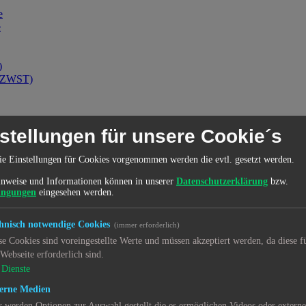
e
e
)
d (ZWST)
stellungen für unsere Cookie´s
ie Einstellungen für Cookies vorgenommen werden die evtl. gesetzt werden.
nweise und Informationen können in unserer
Datenschutzerklärung
bzw.
ingungen
eingesehen werden.
hnisch notwendige Cookies
(immer erforderlich)
se Cookies sind voreingestellte Werte und müssen akzeptiert werden, da diese f
 Webseite erforderlich sind.
Dienste
erne Medien
r werden Optionen zur Auswahl gestellt die es ermöglichen Videos oder extern