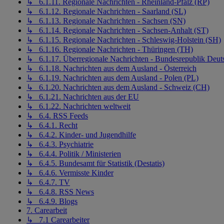
↳ 6.1.11. Regionale Nachrichten - Rheinland-Pfalz (RP)
↳ 6.1.12. Regionale Nachrichten - Saarland (SL)
↳ 6.1.13. Regionale Nachrichten - Sachsen (SN)
↳ 6.1.14. Regionale Nachrichten - Sachsen-Anhalt (ST)
↳ 6.1.15. Regionale Nachrichten - Schleswig-Holstein (SH)
↳ 6.1.16. Regionale Nachrichten - Thüringen (TH)
↳ 6.1.17. Überregionale Nachrichten - Bundesrepublik Deut
↳ 6.1.18. Nachrichten aus dem Ausland - Österreich
↳ 6.1.19. Nachrichten aus dem Ausland - Polen (PL)
↳ 6.1.20. Nachrichten aus dem Ausland - Schweiz (CH)
↳ 6.1.21. Nachrichten aus der EU
↳ 6.1.22. Nachrichten weltweit
↳ 6.4. RSS Feeds
↳ 6.4.1. Recht
↳ 6.4.2. Kinder- und Jugendhilfe
↳ 6.4.3. Psychiatrie
↳ 6.4.4. Politik / Ministerien
↳ 6.4.5. Bundesamt für Statistik (Destatis)
↳ 6.4.6. Vermisste Kinder
↳ 6.4.7. TV
↳ 6.4.8. RSS News
↳ 6.4.9. Blogs
7. Carearbeit
↳ 7.1 Carearbeiter