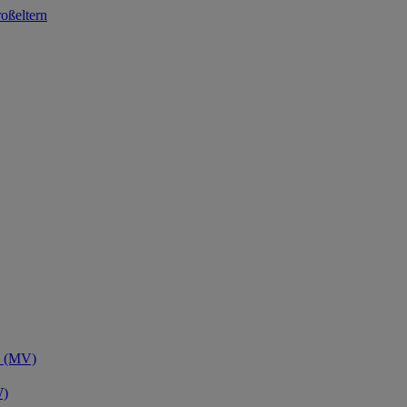
oßeltern
n (MV)
W)