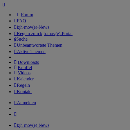
Forum
FAQ
kjh-mov(e)-News
Regeln zum kjh-mov(e)-Portal
Suche
Unbeantwortete Themen
Aktive Themen
Downloads
Knuffel
Videos
Kalender
Regeln
Kontakt
Anmelden
kjh-mov(e)-News