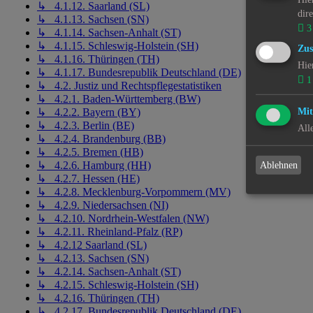
↳ 4.1.12. Saarland (SL)
dir
↳ 4.1.13. Sachsen (SN)
3
↳ 4.1.14. Sachsen-Anhalt (ST)
↳ 4.1.15. Schleswig-Holstein (SH)
Zus
↳ 4.1.16. Thüringen (TH)
Hie
↳ 4.1.17. Bundesrepublik Deutschland (DE)
1
↳ 4.2. Justiz und Rechtspflegestatistiken
↳ 4.2.1. Baden-Württemberg (BW)
Mit
↳ 4.2.2. Bayern (BY)
↳ 4.2.3. Berlin (BE)
All
↳ 4.2.4. Brandenburg (BB)
↳ 4.2.5. Bremen (HB)
↳ 4.2.6. Hamburg (HH)
Ablehnen
↳ 4.2.7. Hessen (HE)
↳ 4.2.8. Mecklenburg-Vorpommern (MV)
↳ 4.2.9. Niedersachsen (NI)
↳ 4.2.10. Nordrhein-Westfalen (NW)
↳ 4.2.11. Rheinland-Pfalz (RP)
↳ 4.2.12 Saarland (SL)
↳ 4.2.13. Sachsen (SN)
↳ 4.2.14. Sachsen-Anhalt (ST)
↳ 4.2.15. Schleswig-Holstein (SH)
↳ 4.2.16. Thüringen (TH)
↳ 4.2.17. Bundesrepublik Deutschland (DE)