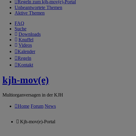
Regeln zum kjh-mov(e)-Portal
Unbeantwortete Themen
Aktive Themen
FAQ
Suche
Downloads
Knuffel
Videos
Kalender
Regeln
Kontakt
kjh-mov(e)
Multiorganversagen in der KJH
Home
Forum
News
Kjh-mov(e)-Portal