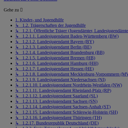
Gehe zu
1. Kinder- und Jugendhilfe
↳ 1.2. Trägerschaften der Jugendhilfe
↳ 1.2.1. Öffentliche Träger (Jugendämter, Landesjugendämte
↳ 1.2.1.1. Landesjugendamt Baden-Württemberg (BW)
↳ 1.2.1.2. Landesjugendamt Bayern (BY)
↳ 1.2.1.3. Landesjugendamt Berlin (BE)
↳ 1.2.1.4. Landesjugendamt Brandenburg (BB)
↳ 1.2.1.5. Landesjugendamt Bremen (HB)
↳ 1.2.1.6. Landesjugendamt Hamburg (HH)
↳ 1.2.1.7. Landesjugendamt Hessen (HE)
↳ 1.2.1.8. Landesjugendamt Mecklenburg-Vorpommern (M
↳ 1.2.1.9. Landesjugendamt Niedersachsen (NI)
↳ 1.2.1.10. Landesjugendamt Nordrhein-Westfalen (NW)
↳ 1.2.1.11. Landesjugendamt Rheinland-Pfalz (RP)
↳ 1.2.1.12. Landesjugendamt Saarland (SL)
↳ 1.2.1.13. Landesjugendamt Sachsen (SN)
↳ 1.2.1.14. Landesjugendamt Sachsen-Anhalt (ST)
↳ 1.2.1.15. Landesjugendamt Schleswig-Holstein (SH)
↳ 1.2.1.16. Landesjugendamt Thüringen (TH)
↳ 1.2.17. Bundesrepublik Deutschland (DE)