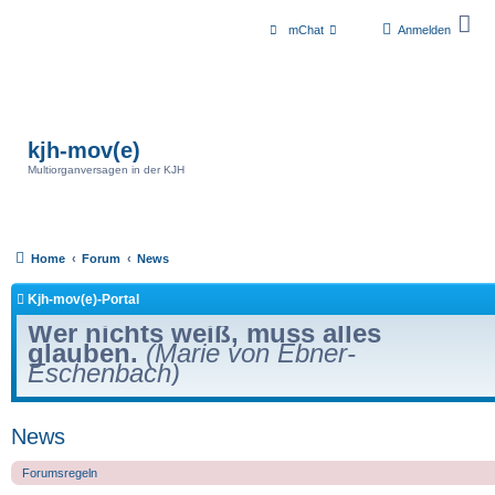
mChat
Anmelden
kjh-mov(e)
Multiorganversagen in der KJH
Home
Forum
News
Kjh-mov(e)-Portal
Wer nichts weiß, muss alles
glauben.
(Marie von Ebner-
Eschenbach)
News
Forumsregeln