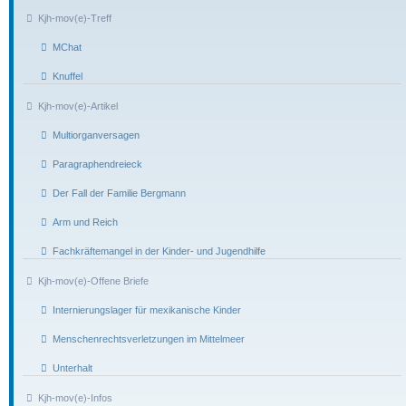
Kjh-mov(e)-Treff
MChat
Knuffel
Kjh-mov(e)-Artikel
Multiorganversagen
Paragraphendreieck
Der Fall der Familie Bergmann
Arm und Reich
Fachkräftemangel in der Kinder- und Jugendhilfe
Kjh-mov(e)-Offene Briefe
Internierungslager für mexikanische Kinder
Menschenrechtsverletzungen im Mittelmeer
Unterhalt
Kjh-mov(e)-Infos