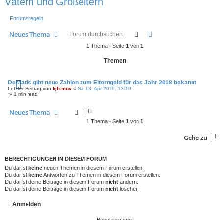
Vätern und Großeltern
Forumsregeln
Suche
Erweiterte Suche
Neues Thema
1 Thema • Seite
1
von
1
Themen
Destatis gibt neue Zahlen zum Elterngeld für das Jahr 2018 bekannt
Letzter Beitrag von
kjh-mov
«
Sa 13. Apr 2019, 13:10
» 1 min read
Neues Thema
1 Thema • Seite
1
von
1
Gehe zu
BERECHTIGUNGEN IN DIESEM FORUM
Du darfst
keine
neuen Themen in diesem Forum erstellen.
Du darfst
keine
Antworten zu Themen in diesem Forum erstellen.
Du darfst deine Beiträge in diesem Forum
nicht
ändern.
Du darfst deine Beiträge in diesem Forum
nicht
löschen.
Anmelden
Benutzername: