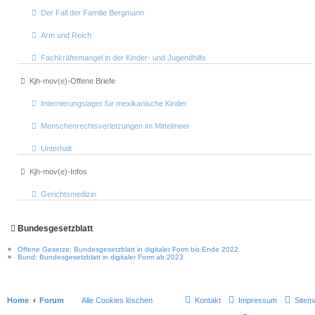
Der Fall der Familie Bergmann
Arm und Reich
Fachkräftemangel in der Kinder- und Jugendhilfe
Kjh-mov(e)-Offene Briefe
Internierungslager für mexikanische Kinder
Menschenrechtsverletzungen im Mittelmeer
Unterhalt
Kjh-mov(e)-Infos
Gerichtsmedizin
Bundesgesetzblatt
Offene Gesetze: Bundesgesetzblatt in digitaler Form bis Ende 2022
Bund: Bundesgesetzblatt in digitaler Form ab 2023
Home
Forum
Alle Cookies löschen
Kontakt
Impressum
Sitem