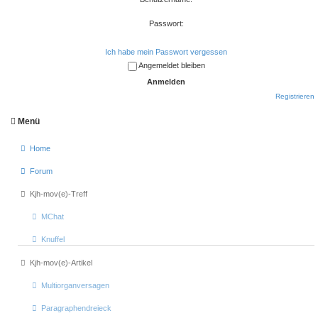
Passwort:
Ich habe mein Passwort vergessen
Angemeldet bleiben
Registrieren
Menü
Home
Forum
Kjh-mov(e)-Treff
MChat
Knuffel
Kjh-mov(e)-Artikel
Multiorganversagen
Paragraphendreieck