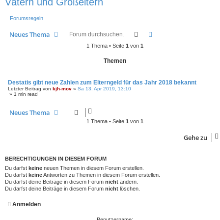
Vätern und Großeltern
Forumsregeln
Suche
Erweiterte Suche
Neues Thema
1 Thema • Seite
1
von
1
Themen
Destatis gibt neue Zahlen zum Elterngeld für das Jahr 2018 bekannt
Letzter Beitrag von
kjh-mov
«
Sa 13. Apr 2019, 13:10
» 1 min read
Neues Thema
1 Thema • Seite
1
von
1
Gehe zu
BERECHTIGUNGEN IN DIESEM FORUM
Du darfst
keine
neuen Themen in diesem Forum erstellen.
Du darfst
keine
Antworten zu Themen in diesem Forum erstellen.
Du darfst deine Beiträge in diesem Forum
nicht
ändern.
Du darfst deine Beiträge in diesem Forum
nicht
löschen.
Anmelden
Benutzername: