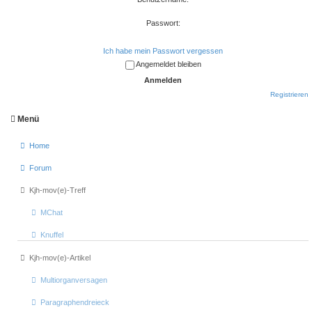
Passwort:
Ich habe mein Passwort vergessen
Angemeldet bleiben
Registrieren
Menü
Home
Forum
Kjh-mov(e)-Treff
MChat
Knuffel
Kjh-mov(e)-Artikel
Multiorganversagen
Paragraphendreieck