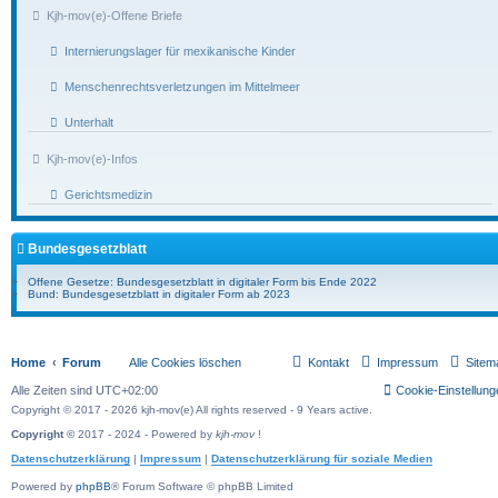
Kjh-mov(e)-Offene Briefe
Internierungslager für mexikanische Kinder
Menschenrechtsverletzungen im Mittelmeer
Unterhalt
Kjh-mov(e)-Infos
Gerichtsmedizin
Bundesgesetzblatt
Offene Gesetze: Bundesgesetzblatt in digitaler Form bis Ende 2022
Bund: Bundesgesetzblatt in digitaler Form ab 2023
Home
Forum
Alle Cookies löschen
Kontakt
Impressum
Sitem
Alle Zeiten sind
UTC+02:00
Cookie-Einstellung
Copyright © 2017 - 2026 kjh-mov(e) All rights reserved - 9 Years active.
Copyright ©
2017 - 2024 - Powered by
kjh-mov
!
Datenschutzerklärung
|
Impressum
|
Datenschutzerklärung für soziale Medien
Powered by
phpBB
® Forum Software © phpBB Limited