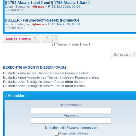
§ 1754 Absatz 1 und 2 und § 1755 Absatz 1 Satz 1
Letzter Beitrag von
kjh-mov
«
Fr 24. Mai 2019, 00:00
» 0 min read
BUZZER - Forum-Recht-Gesetz (ForumRG)
Letzter Beitrag von
kjh-mov
«
Fr 17. Mai 2019, 00:00
» 0 min read
Neues Thema
21 Themen • Seite
1
von
1
Gehe zu
BERECHTIGUNGEN IN DIESEM FORUM
Du darfst
keine
neuen Themen in diesem Forum erstellen.
Du darfst
keine
Antworten zu Themen in diesem Forum erstellen.
Du darfst deine Beiträge in diesem Forum
nicht
ändern.
Du darfst deine Beiträge in diesem Forum
nicht
löschen.
Anmelden
Benutzername:
Passwort:
Ich habe mein Passwort vergessen
Angemeldet bleiben