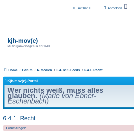
mChat
Anmelden
kjh-mov(e)
Multiorganversagen in der KJH
Home
Forum
6. Medien
6.4. RSS Feeds
6.4.1. Recht
Kjh-mov(e)-Portal
Wer nichts weiß, muss alles
glauben.
(Marie von Ebner-
Eschenbach)
6.4.1. Recht
Forumsregeln