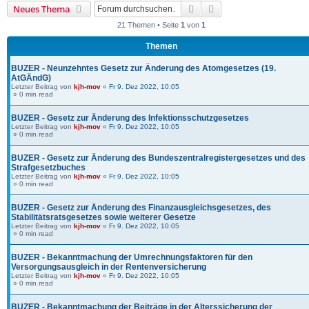
Suche
Erweiterte Suche
Neues Thema
21 Themen • Seite
1
von
1
Themen
BUZER - Neunzehntes Gesetz zur Änderung des Atomgesetzes (19.
AtGÄndG)
Letzter Beitrag von
kjh-mov
«
Fr 9. Dez 2022, 10:05
» 0 min read
BUZER - Gesetz zur Änderung des Infektionsschutzgesetzes
Letzter Beitrag von
kjh-mov
«
Fr 9. Dez 2022, 10:05
» 0 min read
BUZER - Gesetz zur Änderung des Bundeszentralregistergesetzes und des
Strafgesetzbuches
Letzter Beitrag von
kjh-mov
«
Fr 9. Dez 2022, 10:05
» 0 min read
BUZER - Gesetz zur Änderung des Finanzausgleichsgesetzes, des
Stabilitätsratsgesetzes sowie weiterer Gesetze
Letzter Beitrag von
kjh-mov
«
Fr 9. Dez 2022, 10:05
» 0 min read
BUZER - Bekanntmachung der Umrechnungsfaktoren für den
Versorgungsausgleich in der Rentenversicherung
Letzter Beitrag von
kjh-mov
«
Fr 9. Dez 2022, 10:05
» 0 min read
BUZER - Bekanntmachung der Beiträge in der Alterssicherung der