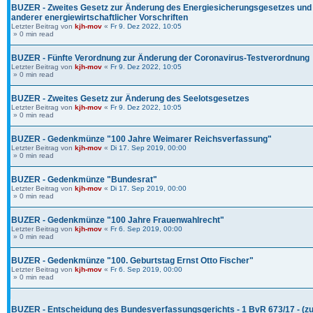
BUZER - Zweites Gesetz zur Änderung des Energiesicherungsgesetzes und
anderer energiewirtschaftlicher Vorschriften
Letzter Beitrag von
kjh-mov
«
Fr 9. Dez 2022, 10:05
» 0 min read
BUZER - Fünfte Verordnung zur Änderung der Coronavirus-Testverordnung
Letzter Beitrag von
kjh-mov
«
Fr 9. Dez 2022, 10:05
» 0 min read
BUZER - Zweites Gesetz zur Änderung des Seelotsgesetzes
Letzter Beitrag von
kjh-mov
«
Fr 9. Dez 2022, 10:05
» 0 min read
BUZER - Gedenkmünze "100 Jahre Weimarer Reichsverfassung"
Letzter Beitrag von
kjh-mov
«
Di 17. Sep 2019, 00:00
» 0 min read
BUZER - Gedenkmünze "Bundesrat"
Letzter Beitrag von
kjh-mov
«
Di 17. Sep 2019, 00:00
» 0 min read
BUZER - Gedenkmünze "100 Jahre Frauenwahlrecht"
Letzter Beitrag von
kjh-mov
«
Fr 6. Sep 2019, 00:00
» 0 min read
BUZER - Gedenkmünze "100. Geburtstag Ernst Otto Fischer"
Letzter Beitrag von
kjh-mov
«
Fr 6. Sep 2019, 00:00
» 0 min read
BUZER - Entscheidung des Bundesverfassungsgerichts - 1 BvR 673/17 - (z