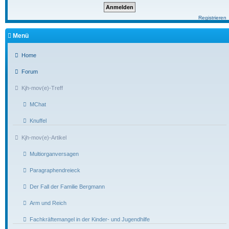
Registrieren
Menü
Home
Forum
Kjh-mov(e)-Treff
MChat
Knuffel
Kjh-mov(e)-Artikel
Multiorganversagen
Paragraphendreieck
Der Fall der Familie Bergmann
Arm und Reich
Fachkräftemangel in der Kinder- und Jugendhilfe