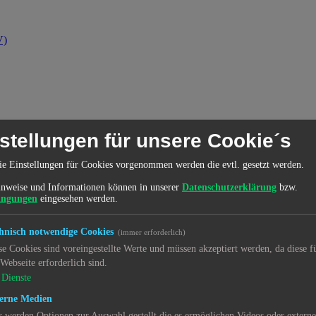
V)
stellungen für unsere Cookie´s
ie Einstellungen für Cookies vorgenommen werden die evtl. gesetzt werden.
e
nweise und Informationen können in unserer
Datenschutzerklärung
bzw.
ingungen
eingesehen werden.
e
hnisch notwendige Cookies
(immer erforderlich)
)
se Cookies sind voreingestellte Werte und müssen akzeptiert werden, da diese f
d (ZWST)
 Webseite erforderlich sind.
Dienste
erne Medien
r werden Optionen zur Auswahl gestellt die es ermöglichen Videos oder extern