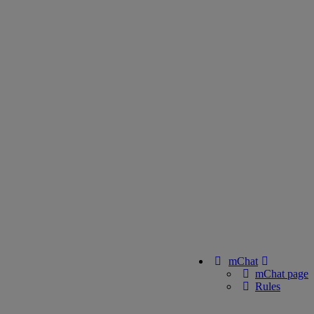
mChat
mChat page
Rules