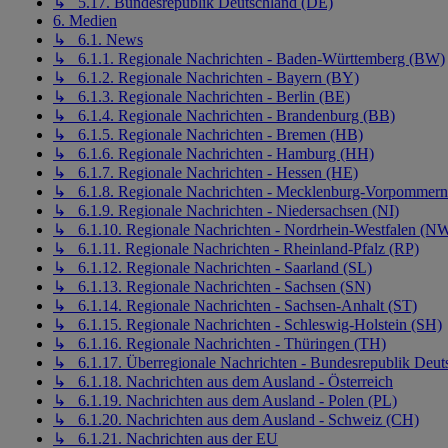
↳ 5.17. Bundesrepublik Deutschland (DE)
6. Medien
↳ 6.1. News
↳ 6.1.1. Regionale Nachrichten - Baden-Württemberg (BW)
↳ 6.1.2. Regionale Nachrichten - Bayern (BY)
↳ 6.1.3. Regionale Nachrichten - Berlin (BE)
↳ 6.1.4. Regionale Nachrichten - Brandenburg (BB)
↳ 6.1.5. Regionale Nachrichten - Bremen (HB)
↳ 6.1.6. Regionale Nachrichten - Hamburg (HH)
↳ 6.1.7. Regionale Nachrichten - Hessen (HE)
↳ 6.1.8. Regionale Nachrichten - Mecklenburg-Vorpommer
↳ 6.1.9. Regionale Nachrichten - Niedersachsen (NI)
↳ 6.1.10. Regionale Nachrichten - Nordrhein-Westfalen (N
↳ 6.1.11. Regionale Nachrichten - Rheinland-Pfalz (RP)
↳ 6.1.12. Regionale Nachrichten - Saarland (SL)
↳ 6.1.13. Regionale Nachrichten - Sachsen (SN)
↳ 6.1.14. Regionale Nachrichten - Sachsen-Anhalt (ST)
↳ 6.1.15. Regionale Nachrichten - Schleswig-Holstein (SH)
↳ 6.1.16. Regionale Nachrichten - Thüringen (TH)
↳ 6.1.17. Überregionale Nachrichten - Bundesrepublik Deut
↳ 6.1.18. Nachrichten aus dem Ausland - Österreich
↳ 6.1.19. Nachrichten aus dem Ausland - Polen (PL)
↳ 6.1.20. Nachrichten aus dem Ausland - Schweiz (CH)
↳ 6.1.21. Nachrichten aus der EU