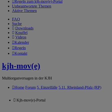
Regeln zum kjh-mov(e)-Portal
Unbeantwortete Themen
Aktive Themen
FAQ
Suche
Downloads
Knuffel
Videos
Kalender
Regeln
Kontakt
kjh-mov(e)
Multiorganversagen in der KJH
Home
Forum
5. Einzelfälle
5.11. Rheinland-Pfalz (RP)
Kjh-mov(e)-Portal