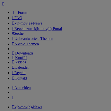
Forum
FAQ
kjh-mov(e)-News
Regeln zum kjh-mov(e)-Portal
Suche
Unbeantwortete Themen
Aktive Themen
Downloads
Knuffel
Videos
Kalender
Regeln
Kontakt
Anmelden
kjh-mov(e)-News