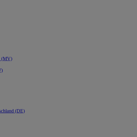
n (MV)
W)
schland (DE)