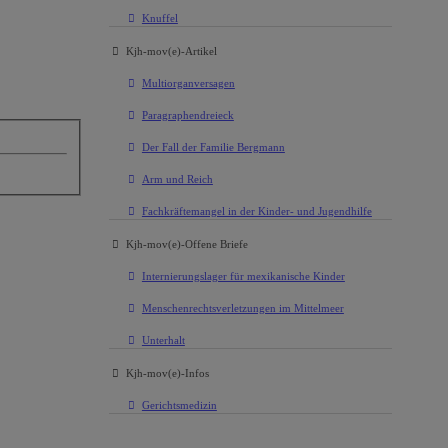
Knuffel
Kjh-mov(e)-Artikel
Multiorganversagen
Paragraphendreieck
Der Fall der Familie Bergmann
Arm und Reich
Fachkräftemangel in der Kinder- und Jugendhilfe
Kjh-mov(e)-Offene Briefe
Internierungslager für mexikanische Kinder
Menschenrechtsverletzungen im Mittelmeer
Unterhalt
Kjh-mov(e)-Infos
Gerichtsmedizin