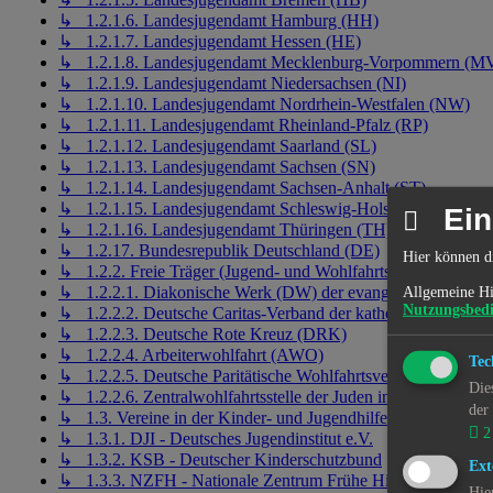
↳ 1.2.1.6. Landesjugendamt Hamburg (HH)
↳ 1.2.1.7. Landesjugendamt Hessen (HE)
↳ 1.2.1.8. Landesjugendamt Mecklenburg-Vorpommern (M
↳ 1.2.1.9. Landesjugendamt Niedersachsen (NI)
↳ 1.2.1.10. Landesjugendamt Nordrhein-Westfalen (NW)
↳ 1.2.1.11. Landesjugendamt Rheinland-Pfalz (RP)
↳ 1.2.1.12. Landesjugendamt Saarland (SL)
↳ 1.2.1.13. Landesjugendamt Sachsen (SN)
↳ 1.2.1.14. Landesjugendamt Sachsen-Anhalt (ST)
↳ 1.2.1.15. Landesjugendamt Schleswig-Holstein (SH)
Ein
↳ 1.2.1.16. Landesjugendamt Thüringen (TH)
↳ 1.2.17. Bundesrepublik Deutschland (DE)
Hier können d
↳ 1.2.2. Freie Träger (Jugend- und Wohlfahrtsverbände)
↳ 1.2.2.1. Diakonische Werk (DW) der evangelischen Kirch
Allgemeine Hi
Nutzungsbed
↳ 1.2.2.2. Deutsche Caritas-Verband der katholischen Kirch
↳ 1.2.2.3. Deutsche Rote Kreuz (DRK)
↳ 1.2.2.4. Arbeiterwohlfahrt (AWO)
Tec
↳ 1.2.2.5. Deutsche Paritätische Wohlfahrtsverband (DPWV
Die
↳ 1.2.2.6. Zentralwohlfahrtsstelle der Juden in Deutschlan
der
↳ 1.3. Vereine in der Kinder- und Jugendhilfe
2
↳ 1.3.1. DJI - Deutsches Jugendinstitut e.V.
↳ 1.3.2. KSB - Deutscher Kinderschutzbund
Ext
↳ 1.3.3. NZFH - Nationale Zentrum Frühe Hilfen
Hie