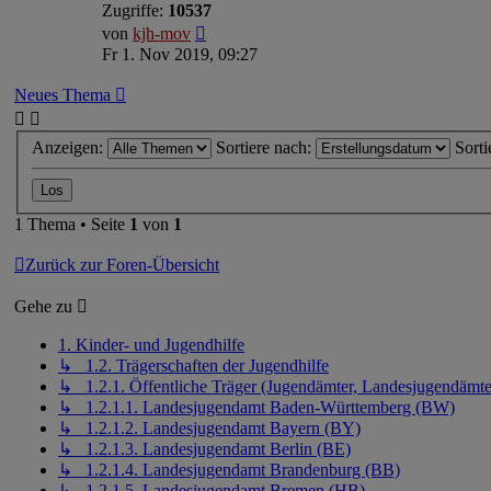
Zugriffe:
10537
von
kjh-mov
Fr 1. Nov 2019, 09:27
Neues Thema
Anzeigen:
Sortiere nach:
Sorti
1 Thema • Seite
1
von
1
Zurück zur Foren-Übersicht
Gehe zu
1. Kinder- und Jugendhilfe
↳ 1.2. Trägerschaften der Jugendhilfe
↳ 1.2.1. Öffentliche Träger (Jugendämter, Landesjugendämte
↳ 1.2.1.1. Landesjugendamt Baden-Württemberg (BW)
↳ 1.2.1.2. Landesjugendamt Bayern (BY)
↳ 1.2.1.3. Landesjugendamt Berlin (BE)
↳ 1.2.1.4. Landesjugendamt Brandenburg (BB)
↳ 1.2.1.5. Landesjugendamt Bremen (HB)