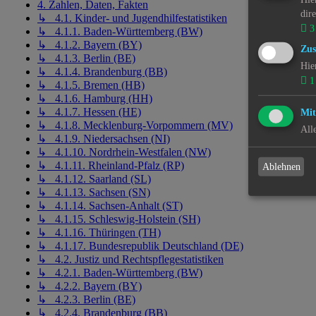
4. Zahlen, Daten, Fakten
dir
↳ 4.1. Kinder- und Jugendhilfestatistiken
3
↳ 4.1.1. Baden-Württemberg (BW)
↳ 4.1.2. Bayern (BY)
Zus
↳ 4.1.3. Berlin (BE)
Hie
↳ 4.1.4. Brandenburg (BB)
1
↳ 4.1.5. Bremen (HB)
↳ 4.1.6. Hamburg (HH)
↳ 4.1.7. Hessen (HE)
Mit
↳ 4.1.8. Mecklenburg-Vorpommern (MV)
All
↳ 4.1.9. Niedersachsen (NI)
↳ 4.1.10. Nordrhein-Westfalen (NW)
↳ 4.1.11. Rheinland-Pfalz (RP)
Ablehnen
↳ 4.1.12. Saarland (SL)
↳ 4.1.13. Sachsen (SN)
↳ 4.1.14. Sachsen-Anhalt (ST)
↳ 4.1.15. Schleswig-Holstein (SH)
↳ 4.1.16. Thüringen (TH)
↳ 4.1.17. Bundesrepublik Deutschland (DE)
↳ 4.2. Justiz und Rechtspflegestatistiken
↳ 4.2.1. Baden-Württemberg (BW)
↳ 4.2.2. Bayern (BY)
↳ 4.2.3. Berlin (BE)
↳ 4.2.4. Brandenburg (BB)