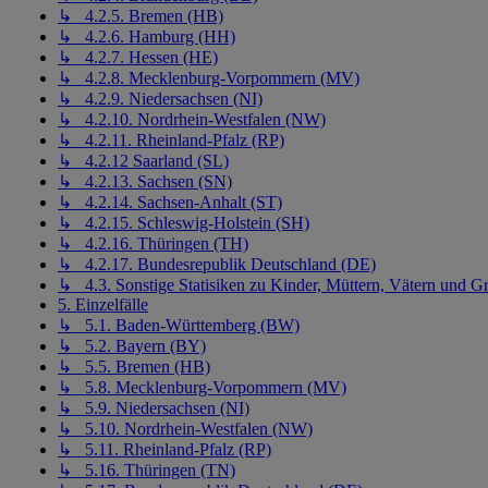
↳ 4.2.5. Bremen (HB)
↳ 4.2.6. Hamburg (HH)
↳ 4.2.7. Hessen (HE)
↳ 4.2.8. Mecklenburg-Vorpommern (MV)
↳ 4.2.9. Niedersachsen (NI)
↳ 4.2.10. Nordrhein-Westfalen (NW)
↳ 4.2.11. Rheinland-Pfalz (RP)
↳ 4.2.12 Saarland (SL)
↳ 4.2.13. Sachsen (SN)
↳ 4.2.14. Sachsen-Anhalt (ST)
↳ 4.2.15. Schleswig-Holstein (SH)
↳ 4.2.16. Thüringen (TH)
↳ 4.2.17. Bundesrepublik Deutschland (DE)
↳ 4.3. Sonstige Statisiken zu Kinder, Müttern, Vätern und Gr
5. Einzelfälle
↳ 5.1. Baden-Württemberg (BW)
↳ 5.2. Bayern (BY)
↳ 5.5. Bremen (HB)
↳ 5.8. Mecklenburg-Vorpommern (MV)
↳ 5.9. Niedersachsen (NI)
↳ 5.10. Nordrhein-Westfalen (NW)
↳ 5.11. Rheinland-Pfalz (RP)
↳ 5.16. Thüringen (TN)