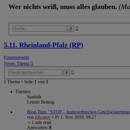
Wer nichts weiß, muss alles glauben.
(Ma
Erweiterte
Suche
Suche
5.11. Rheinland-Pfalz (RP)
Forumsregeln
Neues Thema
Erweiterte
Suche
Suche
1 Thema • Seite
1
von
1
Themen
Statistik
Letzter Beitrag
Blog-Tipp: "STOP – Justizverbrechen Geschwistertrennu
von
kjh-mov
»
Fr 1. Nov 2019, 09:27
» 1 min read
Antworten:
0