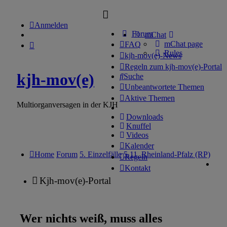
Anmelden
Forum
mChat
mChat page
FAQ
Rules
kjh-mov(e)-News
Regeln zum kjh-mov(e)-Portal
kjh-mov(e)
Suche
Unbeantwortete Themen
Aktive Themen
Multiorganversagen in der KJH
Downloads
Knuffel
Videos
Kalender
Home
Forum
5. Einzelfälle
5.11. Rheinland-Pfalz (RP)
Regeln
Kontakt
Kjh-mov(e)-Portal
Wer nichts weiß, muss alles