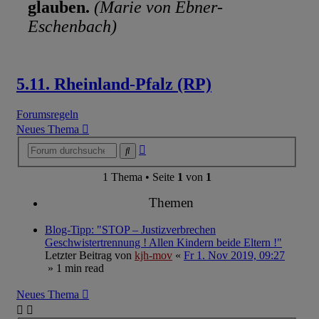
glauben.
(Marie von Ebner-
Eschenbach)
5.11. Rheinland-Pfalz (RP)
Forumsregeln
Neues Thema
Erweiterte
Suche
Suche
1 Thema • Seite
1
von
1
Themen
Blog-Tipp: "STOP – Justizverbrechen
Geschwistertrennung ! Allen Kindern beide Eltern !"
Letzter Beitrag von
kjh-mov
«
Fr 1. Nov 2019, 09:27
» 1 min read
Neues Thema