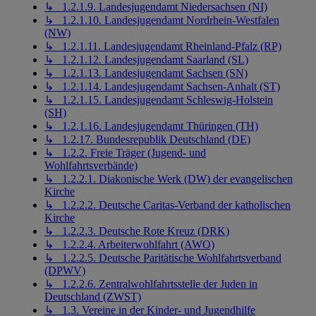
↳ 1.2.1.9. Landesjugendamt Niedersachsen (NI)
↳ 1.2.1.10. Landesjugendamt Nordrhein-Westfalen
(NW)
↳ 1.2.1.11. Landesjugendamt Rheinland-Pfalz (RP)
↳ 1.2.1.12. Landesjugendamt Saarland (SL)
↳ 1.2.1.13. Landesjugendamt Sachsen (SN)
↳ 1.2.1.14. Landesjugendamt Sachsen-Anhalt (ST)
↳ 1.2.1.15. Landesjugendamt Schleswig-Holstein
(SH)
↳ 1.2.1.16. Landesjugendamt Thüringen (TH)
↳ 1.2.17. Bundesrepublik Deutschland (DE)
↳ 1.2.2. Freie Träger (Jugend- und
Wohlfahrtsverbände)
↳ 1.2.2.1. Diakonische Werk (DW) der evangelischen
Kirche
↳ 1.2.2.2. Deutsche Caritas-Verband der katholischen
Kirche
↳ 1.2.2.3. Deutsche Rote Kreuz (DRK)
↳ 1.2.2.4. Arbeiterwohlfahrt (AWO)
↳ 1.2.2.5. Deutsche Paritätische Wohlfahrtsverband
(DPWV)
↳ 1.2.2.6. Zentralwohlfahrtsstelle der Juden in
Deutschland (ZWST)
↳ 1.3. Vereine in der Kinder- und Jugendhilfe