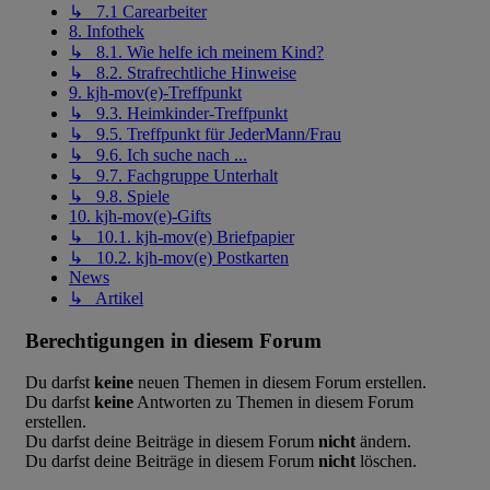
↳ 7.1 Carearbeiter
8. Infothek
↳ 8.1. Wie helfe ich meinem Kind?
↳ 8.2. Strafrechtliche Hinweise
9. kjh-mov(e)-Treffpunkt
↳ 9.3. Heimkinder-Treffpunkt
↳ 9.5. Treffpunkt für JederMann/Frau
↳ 9.6. Ich suche nach ...
↳ 9.7. Fachgruppe Unterhalt
↳ 9.8. Spiele
10. kjh-mov(e)-Gifts
↳ 10.1. kjh-mov(e) Briefpapier
↳ 10.2. kjh-mov(e) Postkarten
News
↳ Artikel
Berechtigungen in diesem Forum
Du darfst
keine
neuen Themen in diesem Forum erstellen.
Du darfst
keine
Antworten zu Themen in diesem Forum
erstellen.
Du darfst deine Beiträge in diesem Forum
nicht
ändern.
Du darfst deine Beiträge in diesem Forum
nicht
löschen.