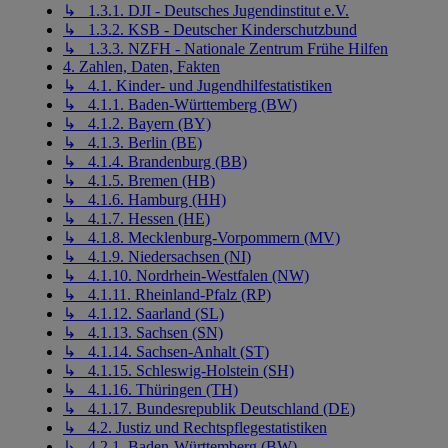
↳ 1.3.1. DJI - Deutsches Jugendinstitut e.V.
↳ 1.3.2. KSB - Deutscher Kinderschutzbund
↳ 1.3.3. NZFH - Nationale Zentrum Frühe Hilfen
4. Zahlen, Daten, Fakten
↳ 4.1. Kinder- und Jugendhilfestatistiken
↳ 4.1.1. Baden-Württemberg (BW)
↳ 4.1.2. Bayern (BY)
↳ 4.1.3. Berlin (BE)
↳ 4.1.4. Brandenburg (BB)
↳ 4.1.5. Bremen (HB)
↳ 4.1.6. Hamburg (HH)
↳ 4.1.7. Hessen (HE)
↳ 4.1.8. Mecklenburg-Vorpommern (MV)
↳ 4.1.9. Niedersachsen (NI)
↳ 4.1.10. Nordrhein-Westfalen (NW)
↳ 4.1.11. Rheinland-Pfalz (RP)
↳ 4.1.12. Saarland (SL)
↳ 4.1.13. Sachsen (SN)
↳ 4.1.14. Sachsen-Anhalt (ST)
↳ 4.1.15. Schleswig-Holstein (SH)
↳ 4.1.16. Thüringen (TH)
↳ 4.1.17. Bundesrepublik Deutschland (DE)
↳ 4.2. Justiz und Rechtspflegestatistiken
↳ 4.2.1. Baden-Württemberg (BW)