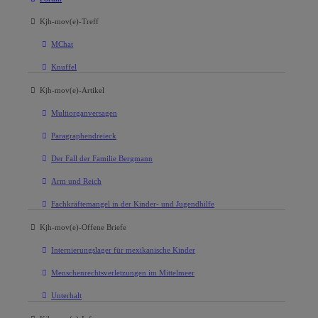
Kjh-mov(e)-Treff
MChat
Knuffel
Kjh-mov(e)-Artikel
Multiorganversagen
Paragraphendreieck
Der Fall der Familie Bergmann
Arm und Reich
Fachkräftemangel in der Kinder- und Jugendhilfe
Kjh-mov(e)-Offene Briefe
Internierungslager für mexikanische Kinder
Menschenrechtsverletzungen im Mittelmeer
Unterhalt