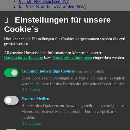
↳ 5.9. Niedersachsen (NI)
↳ 5.10. Nordrhein-Westfalen (NW)
↳ 5.11. Rheinland-Pfalz (RP)
Einstellungen für unsere
↳ 5.16. Thüringen (TN)
↳ 5.17. Bundesrepublik Deutschland (DE)
Cookie´s
6. Medien
↳ 6.1. News
Hier können die Einstellungen für Cookies vorgenommen werden die evtl.
↳ 6.1.1. Regionale Nachrichten - Baden-Württemberg
gesetzt werden.
(BW)
↳ 6.1.2. Regionale Nachrichten - Bayern (BY)
Allgemeine Hinweise und Informationen können in unserer
↳ 6.1.3. Regionale Nachrichten - Berlin (BE)
Datenschutzerklärung
bzw.
Nutzungsbedingungen
eingesehen werden.
↳ 6.1.4. Regionale Nachrichten - Brandenburg (BB)
↳ 6.1.5. Regionale Nachrichten - Bremen (HB)
Technisch notwendige Cookies
(immer erforderlich)
↳ 6.1.6. Regionale Nachrichten - Hamburg (HH)
↳ 6.1.7. Regionale Nachrichten - Hessen (HE)
Diese Cookies sind voreingestellte Werte und müssen akzeptiert
↳ 6.1.8. Regionale Nachrichten - Mecklenburg-
werden, da diese für den Betrieb der Webseite erforderlich sind.
Vorpommern (MV)
2
Dienste
↳ 6.1.9. Regionale Nachrichten - Niedersachsen (NI)
Externe Medien
↳ 6.1.10. Regionale Nachrichten - Nordrhein-
Westfalen (NW)
Hier werden Optionen zur Auswahl gestellt die es ermöglichen
↳ 6.1.11. Regionale Nachrichten - Rheinland-Pfalz
Videos oder externe Medien direkt im Forum abspielbar zu
(RP)
machen.
↳ 6.1.12. Regionale Nachrichten - Saarland (SL)
3
Dienste
↳ 6.1.13. Regionale Nachrichten - Sachsen (SN)