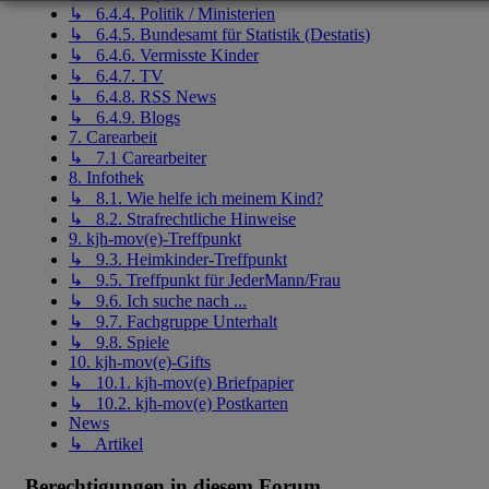
↳ 6.4.4. Politik / Ministerien
↳ 6.4.5. Bundesamt für Statistik (Destatis)
↳ 6.4.6. Vermisste Kinder
↳ 6.4.7. TV
↳ 6.4.8. RSS News
↳ 6.4.9. Blogs
7. Carearbeit
↳ 7.1 Carearbeiter
8. Infothek
↳ 8.1. Wie helfe ich meinem Kind?
↳ 8.2. Strafrechtliche Hinweise
9. kjh-mov(e)-Treffpunkt
↳ 9.3. Heimkinder-Treffpunkt
↳ 9.5. Treffpunkt für JederMann/Frau
↳ 9.6. Ich suche nach ...
↳ 9.7. Fachgruppe Unterhalt
↳ 9.8. Spiele
10. kjh-mov(e)-Gifts
↳ 10.1. kjh-mov(e) Briefpapier
↳ 10.2. kjh-mov(e) Postkarten
News
↳ Artikel
Berechtigungen in diesem Forum