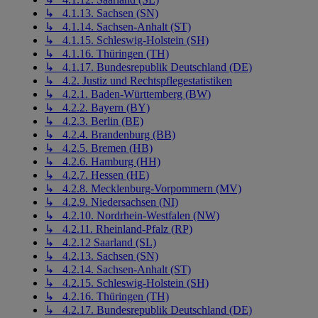
↳ 4.1.13. Sachsen (SN)
↳ 4.1.14. Sachsen-Anhalt (ST)
↳ 4.1.15. Schleswig-Holstein (SH)
↳ 4.1.16. Thüringen (TH)
↳ 4.1.17. Bundesrepublik Deutschland (DE)
↳ 4.2. Justiz und Rechtspflegestatistiken
↳ 4.2.1. Baden-Württemberg (BW)
↳ 4.2.2. Bayern (BY)
↳ 4.2.3. Berlin (BE)
↳ 4.2.4. Brandenburg (BB)
↳ 4.2.5. Bremen (HB)
↳ 4.2.6. Hamburg (HH)
↳ 4.2.7. Hessen (HE)
↳ 4.2.8. Mecklenburg-Vorpommern (MV)
↳ 4.2.9. Niedersachsen (NI)
↳ 4.2.10. Nordrhein-Westfalen (NW)
↳ 4.2.11. Rheinland-Pfalz (RP)
↳ 4.2.12 Saarland (SL)
↳ 4.2.13. Sachsen (SN)
↳ 4.2.14. Sachsen-Anhalt (ST)
↳ 4.2.15. Schleswig-Holstein (SH)
↳ 4.2.16. Thüringen (TH)
↳ 4.2.17. Bundesrepublik Deutschland (DE)