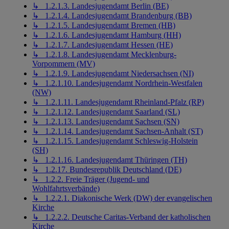
↳ 1.2.1.3. Landesjugendamt Berlin (BE)
↳ 1.2.1.4. Landesjugendamt Brandenburg (BB)
↳ 1.2.1.5. Landesjugendamt Bremen (HB)
↳ 1.2.1.6. Landesjugendamt Hamburg (HH)
↳ 1.2.1.7. Landesjugendamt Hessen (HE)
↳ 1.2.1.8. Landesjugendamt Mecklenburg-
Vorpommern (MV)
↳ 1.2.1.9. Landesjugendamt Niedersachsen (NI)
↳ 1.2.1.10. Landesjugendamt Nordrhein-Westfalen
(NW)
↳ 1.2.1.11. Landesjugendamt Rheinland-Pfalz (RP)
↳ 1.2.1.12. Landesjugendamt Saarland (SL)
↳ 1.2.1.13. Landesjugendamt Sachsen (SN)
↳ 1.2.1.14. Landesjugendamt Sachsen-Anhalt (ST)
↳ 1.2.1.15. Landesjugendamt Schleswig-Holstein
(SH)
↳ 1.2.1.16. Landesjugendamt Thüringen (TH)
↳ 1.2.17. Bundesrepublik Deutschland (DE)
↳ 1.2.2. Freie Träger (Jugend- und
Wohlfahrtsverbände)
↳ 1.2.2.1. Diakonische Werk (DW) der evangelischen
Kirche
↳ 1.2.2.2. Deutsche Caritas-Verband der katholischen
Kirche