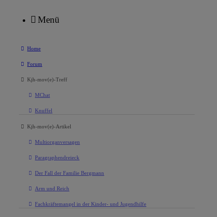
Menü
Home
Forum
Kjh-mov(e)-Treff
MChat
Knuffel
Kjh-mov(e)-Artikel
Multiorganversagen
Paragraphendreieck
Der Fall der Familie Bergmann
Arm und Reich
Fachkräftemangel in der Kinder- und Jugendhilfe