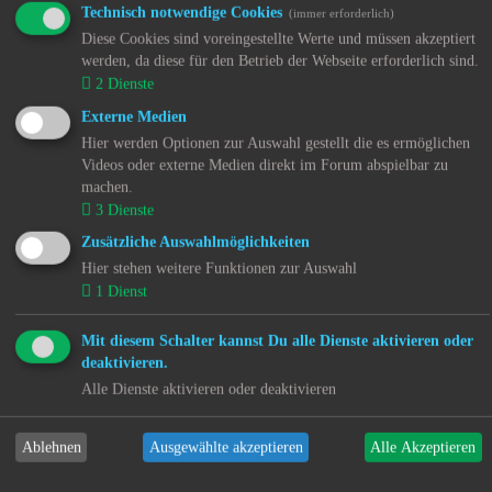
↳ 6.1.9. Regionale Nachrichten - Niedersachsen (NI)
Technisch notwendige Cookies
(immer erforderlich)
↳ 6.1.10. Regionale Nachrichten - Nordrhein-
Diese Cookies sind voreingestellte Werte und müssen akzeptiert
Westfalen (NW)
werden, da diese für den Betrieb der Webseite erforderlich sind.
↳ 6.1.11. Regionale Nachrichten - Rheinland-Pfalz
2
Dienste
(RP)
↳ 6.1.12. Regionale Nachrichten - Saarland (SL)
Externe Medien
↳ 6.1.13. Regionale Nachrichten - Sachsen (SN)
Hier werden Optionen zur Auswahl gestellt die es ermöglichen
↳ 6.1.14. Regionale Nachrichten - Sachsen-Anhalt
Videos oder externe Medien direkt im Forum abspielbar zu
(ST)
machen.
↳ 6.1.15. Regionale Nachrichten - Schleswig-Holstein
3
Dienste
(SH)
↳ 6.1.16. Regionale Nachrichten - Thüringen (TH)
Zusätzliche Auswahlmöglichkeiten
↳ 6.1.17. Überregionale Nachrichten -
Hier stehen weitere Funktionen zur Auswahl
Bundesrepublik Deutschland (DE)
1
Dienst
↳ 6.1.18. Nachrichten aus dem Ausland - Österreich
↳ 6.1.19. Nachrichten aus dem Ausland - Polen (PL)
↳ 6.1.20. Nachrichten aus dem Ausland - Schweiz
Mit diesem Schalter kannst Du alle Dienste aktivieren oder
(CH)
deaktivieren.
↳ 6.1.21. Nachrichten aus der EU
Alle Dienste aktivieren oder deaktivieren
↳ 6.1.22. Nachrichten weltweit
↳ 6.4. RSS Feeds
↳ 6.4.1. Recht
Ablehnen
Ausgewählte akzeptieren
Alle Akzeptieren
↳ 6.4.2. Kinder- und Jugendhilfe
↳ 6.4.3. Psychiatrie