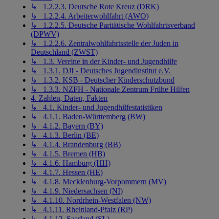
↳ 1.2.2.3. Deutsche Rote Kreuz (DRK)
↳ 1.2.2.4. Arbeiterwohlfahrt (AWO)
↳ 1.2.2.5. Deutsche Paritätische Wohlfahrtsverband
(DPWV)
↳ 1.2.2.6. Zentralwohlfahrtsstelle der Juden in
Deutschland (ZWST)
↳ 1.3. Vereine in der Kinder- und Jugendhilfe
↳ 1.3.1. DJI - Deutsches Jugendinstitut e.V.
↳ 1.3.2. KSB - Deutscher Kinderschutzbund
↳ 1.3.3. NZFH - Nationale Zentrum Frühe Hilfen
4. Zahlen, Daten, Fakten
↳ 4.1. Kinder- und Jugendhilfestatistiken
↳ 4.1.1. Baden-Württemberg (BW)
↳ 4.1.2. Bayern (BY)
↳ 4.1.3. Berlin (BE)
↳ 4.1.4. Brandenburg (BB)
↳ 4.1.5. Bremen (HB)
↳ 4.1.6. Hamburg (HH)
↳ 4.1.7. Hessen (HE)
↳ 4.1.8. Mecklenburg-Vorpommern (MV)
↳ 4.1.9. Niedersachsen (NI)
↳ 4.1.10. Nordrhein-Westfalen (NW)
↳ 4.1.11. Rheinland-Pfalz (RP)
↳ 4.1.12. Saarland (SL)