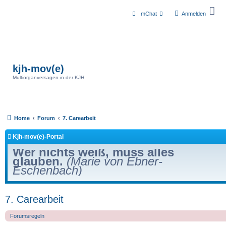
mChat
Anmelden
kjh-mov(e)
Multiorganversagen in der KJH
Home
Forum
7. Carearbeit
Kjh-mov(e)-Portal
Wer nichts weiß, muss alles
glauben.
(Marie von Ebner-
Eschenbach)
7. Carearbeit
Forumsregeln