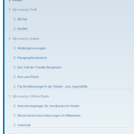
Kjh-mov(e)-Treff
MChat
Knuffel
Kjh-mov(e)-Artikel
Multiorganversagen
Paragraphendreieck
Der Fall der Familie Bergmann
Arm und Reich
Fachkräftemangel in der Kinder- und Jugendhilfe
Kjh-mov(e)-Offene Briefe
Internierungslager für mexikanische Kinder
Menschenrechtsverletzungen im Mittelmeer
Unterhalt