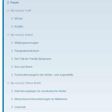
Forum
Kjh-mov(e)-Treff
MChat
Knuffel
Kjh-mov(e)-Artikel
Multiorganversagen
Paragraphendreieck
Der Fall der Familie Bergmann
Arm und Reich
Fachkräftemangel in der Kinder- und Jugendhilfe
Kjh-mov(e)-Offene Briefe
Internierungslager für mexikanische Kinder
Menschenrechtsverletzungen im Mittelmeer
Unterhalt