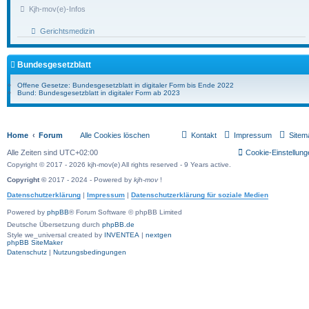
Kjh-mov(e)-Infos
Gerichtsmedizin
Bundesgesetzblatt
Offene Gesetze: Bundesgesetzblatt in digitaler Form bis Ende 2022
Bund: Bundesgesetzblatt in digitaler Form ab 2023
Home
Forum
Alle Cookies löschen
Kontakt
Impressum
Sitem
Alle Zeiten sind
UTC+02:00
Cookie-Einstellung
Copyright © 2017 - 2026 kjh-mov(e) All rights reserved - 9 Years active.
Copyright ©
2017 - 2024 - Powered by
kjh-mov
!
Datenschutzerklärung
|
Impressum
|
Datenschutzerklärung für soziale Medien
Powered by
phpBB
® Forum Software © phpBB Limited
Deutsche Übersetzung durch
phpBB.de
Style we_universal created by
INVENTEA
|
nextgen
phpBB SiteMaker
Datenschutz
|
Nutzungsbedingungen