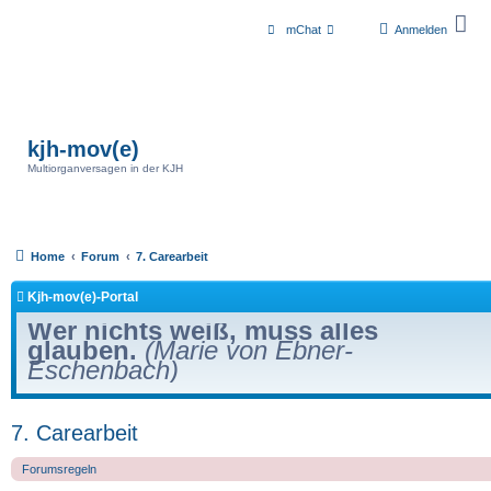
mChat
Anmelden
kjh-mov(e)
Multiorganversagen in der KJH
Home
Forum
7. Carearbeit
Kjh-mov(e)-Portal
Wer nichts weiß, muss alles
glauben.
(Marie von Ebner-
Eschenbach)
7. Carearbeit
Forumsregeln