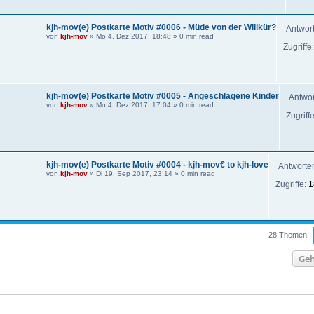
kjh-mov(e) Postkarte Motiv #0006 - Müde von der Willkür?
Antwor
von
kjh-mov
»
Mo 4. Dez 2017, 18:48
» 0 min read
Zugriffe
kjh-mov(e) Postkarte Motiv #0005 - Angeschlagene Kinder
Antwo
von
kjh-mov
»
Mo 4. Dez 2017, 17:04
» 0 min read
Zugriff
kjh-mov(e) Postkarte Motiv #0004 - kjh-mov€ to kjh-love
Antworte
von
kjh-mov
»
Di 19. Sep 2017, 23:14
» 0 min read
Zugriffe:
1
28 Themen
Geh