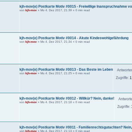
kjh-mov(e) Postkarte Motiv #0015 - Freiwillige Inanspruchnahme vo
von
kjh-mov
»
Mo 4. Dez 2017, 21:39
» 0 min read
kjh-mov(e) Postkarte Motiv #0014 - Akute Kindeswohlgefährdung
von
kjh-mov
»
Mo 4. Dez 2017, 21:34
» 0 min read
kjh-mov(e) Postkarte Motiv #0013 - Das Beste im Leben
Antworte
von
kjh-mov
»
Mo 4. Dez 2017, 21:25
» 0 min read
Zugriffe:
1
kjh-mov(e) Postkarte Motiv #0012 - Willkür? Nein, danke!
Antwort
von
kjh-mov
»
Mo 4. Dez 2017, 21:18
» 0 min read
Zugriffe:
kjh-mov(e) Postkarte Motiv #0011 - Familienrechtsgutachten? Nein
von
kjh-mov
»
Mo 4. Dez 2017, 21:13
» 0 min read