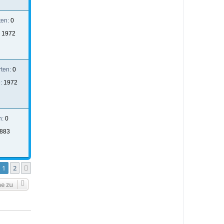
ten:
0
:
1972
rten:
0
e:
1972
n:
0
883
1
2
Nächste
e zu