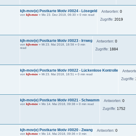
kjh-mov(e) Postkarte Motiv #0024 - Lösegeld
Antworten:
0
von
kjh-mov
»
Mo 23. Dez 2019, 06:30
» 0 min read
Zugriffe:
2019
kjh-mov(e) Postkarte Motiv #0023 - Irrweg
Antworten:
0
von
kjh-mov
»
Mi 23. Mai 2018, 18:58
» 0 min
read
Zugriffe:
1884
kjh-mov(e) Postkarte Motiv #0022 - Lückenlose Kontrolle
Antwort
von
kjh-mov
»
Mi 23. Mai 2018, 18:51
» 0 min read
Zugriffe:
kjh-mov(e) Postkarte Motiv #0021 - Schwamm
Antworten:
0
von
kjh-mov
»
Mo 14. Mai 2018, 09:38
» 0 min read
Zugriffe:
1752
kjh-mov(e) Postkarte Motiv #0020 - Zwang
Antworten:
0
von
kjh-mov
»
Mo 14. Mai 2018, 09:36
» 0 min