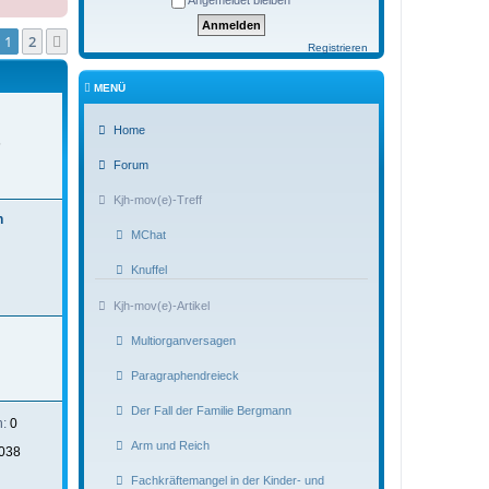
Angemeldet bleiben
1
2
Nächste
Registrieren
MENÜ
Home
6
Forum
Kjh-mov(e)-Treff
n
MChat
Knuffel
Kjh-mov(e)-Artikel
Multiorganversagen
Paragraphendreieck
Der Fall der Familie Bergmann
n:
0
Arm und Reich
038
Fachkräftemangel in der Kinder- und