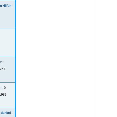
n Hilfen
n:
0
761
en:
0
1989
, danke!