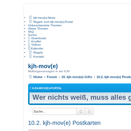
kjh-mov(e)-News
Regeln zum kjh-mov(e)-Portal
Unbeantwortete Themen
Aktive Themen
FAQ
Suche
Downloads
Knuffel
Videos
Kalender
Regeln
Kontakt
kjh-mov(e)
Multiorganversagen in der KJH
Home
Forum
10. kjh-mov(e)-Gifts
10.2. kjh-mov(e) Postk
KJH-MOV(E)-PORTAL
Wer nichts weiß, muss alles
Suche
Erweiterte Suche
10.2. kjh-mov(e) Postkarten