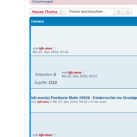
Forumsregeln
Suche
Erw
Neues Thema
THEMEN
von
kjh-mov
Mo 23. Dez 2019, 07:16
von
kjh-mov
Antworten:
0
Mo 23. Dez 2019, 06:57
Zugriffe:
2110
kjh-mov(e) Postkarte Motiv #0026 - Kinderrechte ins Grundg
von
kjh-mov
»
Mo 23. Dez 2019, 06:53
» 0 min read
von
kjh-mov