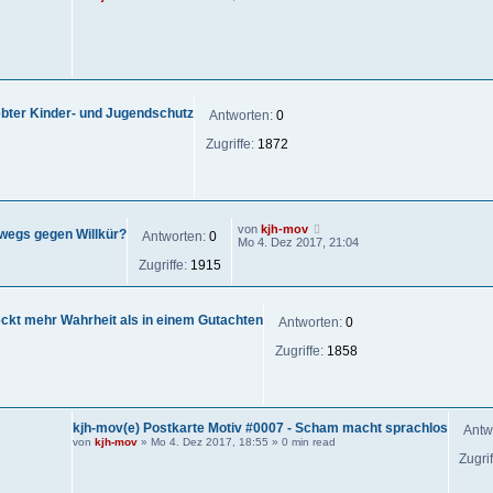
lebter Kinder- und Jugendschutz
Antworten:
0
Zugriffe:
1872
von
kjh-mov
rwegs gegen Willkür?
Antworten:
0
Mo 4. Dez 2017, 21:04
Zugriffe:
1915
eckt mehr Wahrheit als in einem Gutachten
Antworten:
0
Zugriffe:
1858
kjh-mov(e) Postkarte Motiv #0007 - Scham macht sprachlos
Antw
von
kjh-mov
»
Mo 4. Dez 2017, 18:55
» 0 min read
Zugri