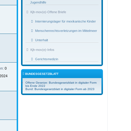
Jugendhilfe
Kjh-mov(e)-Offene Briefe
Internierungslager für mexikanische Kinder
Menschenrechtsverletzungen im Mittelmeer
Unterhalt
Kjh-mov(e)-Infos
Gerichtsmedizin
en:
0
BUNDESGESETZBLATT
2024
Offene Gesetze: Bundesgesetzblatt in digitaler Form
bis Ende 2022
Bund: Bundesgesetzblatt in digitaler Form ab 2023