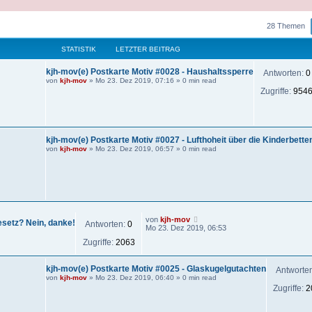
eiterte Suche
28 Themen
STATISTIK
LETZTER BEITRAG
kjh-mov(e) Postkarte Motiv #0028 - Haushaltssperre
Antworten:
0
von
kjh-mov
»
Mo 23. Dez 2019, 07:16
» 0 min read
Zugriffe:
954
kjh-mov(e) Postkarte Motiv #0027 - Lufthoheit über die Kinderbette
von
kjh-mov
»
Mo 23. Dez 2019, 06:57
» 0 min read
von
kjh-mov
esetz? Nein, danke!
Antworten:
0
Mo 23. Dez 2019, 06:53
Zugriffe:
2063
kjh-mov(e) Postkarte Motiv #0025 - Glaskugelgutachten
Antworte
von
kjh-mov
»
Mo 23. Dez 2019, 06:40
» 0 min read
Zugriffe:
2