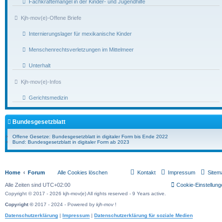
Fachkräftemangel in der Kinder- und Jugendhilfe
Kjh-mov(e)-Offene Briefe
Internierungslager für mexikanische Kinder
Menschenrechtsverletzungen im Mittelmeer
Unterhalt
Kjh-mov(e)-Infos
Gerichtsmedizin
Bundesgesetzblatt
Offene Gesetze: Bundesgesetzblatt in digitaler Form bis Ende 2022
Bund: Bundesgesetzblatt in digitaler Form ab 2023
Home
Forum
Alle Cookies löschen
Kontakt
Impressum
Sitem
Alle Zeiten sind
UTC+02:00
Cookie-Einstellung
Copyright © 2017 - 2026 kjh-mov(e) All rights reserved - 9 Years active.
Copyright ©
2017 - 2024 - Powered by
kjh-mov
!
Datenschutzerklärung
|
Impressum
|
Datenschutzerklärung für soziale Medien