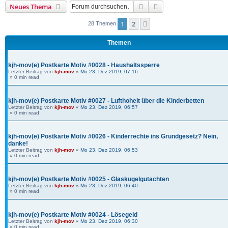
Suche
Erweiterte Suche
Neues Thema
1
2
Nächste
28 Themen
Themen
kjh-mov(e) Postkarte Motiv #0028 - Haushaltssperre
Letzter Beitrag von
kjh-mov
«
Mo 23. Dez 2019, 07:16
» 0 min read
kjh-mov(e) Postkarte Motiv #0027 - Lufthoheit über die Kinderbetten
Letzter Beitrag von
kjh-mov
«
Mo 23. Dez 2019, 06:57
» 0 min read
kjh-mov(e) Postkarte Motiv #0026 - Kinderrechte ins Grundgesetz? Nein,
danke!
Letzter Beitrag von
kjh-mov
«
Mo 23. Dez 2019, 06:53
» 0 min read
kjh-mov(e) Postkarte Motiv #0025 - Glaskugelgutachten
Letzter Beitrag von
kjh-mov
«
Mo 23. Dez 2019, 06:40
» 0 min read
kjh-mov(e) Postkarte Motiv #0024 - Lösegeld
Letzter Beitrag von
kjh-mov
«
Mo 23. Dez 2019, 06:30
» 0 min read