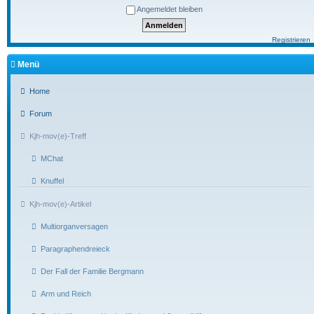
Angemeldet bleiben
Registrieren
Menü
Home
Forum
Kjh-mov(e)-Treff
MChat
Knuffel
Kjh-mov(e)-Artikel
Multiorganversagen
Paragraphendreieck
Der Fall der Familie Bergmann
Arm und Reich