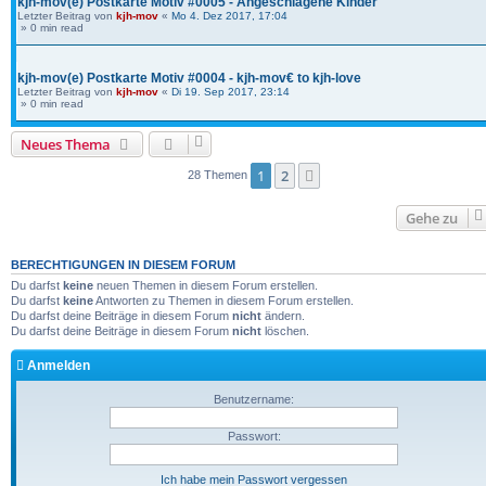
kjh-mov(e) Postkarte Motiv #0005 - Angeschlagene Kinder
Letzter Beitrag von
kjh-mov
«
Mo 4. Dez 2017, 17:04
» 0 min read
kjh-mov(e) Postkarte Motiv #0004 - kjh-mov€ to kjh-love
Letzter Beitrag von
kjh-mov
«
Di 19. Sep 2017, 23:14
» 0 min read
Neues Thema
1
2
Nächste
28 Themen
Gehe zu
BERECHTIGUNGEN IN DIESEM FORUM
Du darfst
keine
neuen Themen in diesem Forum erstellen.
Du darfst
keine
Antworten zu Themen in diesem Forum erstellen.
Du darfst deine Beiträge in diesem Forum
nicht
ändern.
Du darfst deine Beiträge in diesem Forum
nicht
löschen.
Anmelden
Benutzername:
Passwort:
Ich habe mein Passwort vergessen