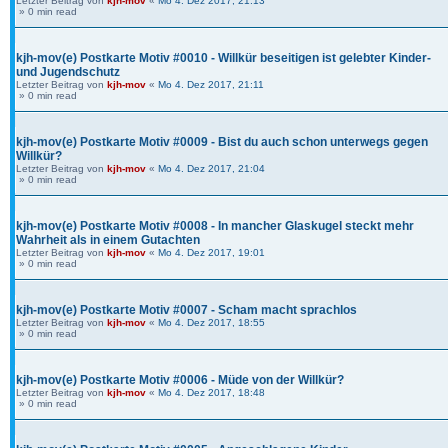
Letzter Beitrag von
kjh-mov
«
Mo 4. Dez 2017, 21:13
» 0 min read
kjh-mov(e) Postkarte Motiv #0010 - Willkür beseitigen ist gelebter Kinder-
und Jugendschutz
Letzter Beitrag von
kjh-mov
«
Mo 4. Dez 2017, 21:11
» 0 min read
kjh-mov(e) Postkarte Motiv #0009 - Bist du auch schon unterwegs gegen
Willkür?
Letzter Beitrag von
kjh-mov
«
Mo 4. Dez 2017, 21:04
» 0 min read
kjh-mov(e) Postkarte Motiv #0008 - In mancher Glaskugel steckt mehr
Wahrheit als in einem Gutachten
Letzter Beitrag von
kjh-mov
«
Mo 4. Dez 2017, 19:01
» 0 min read
kjh-mov(e) Postkarte Motiv #0007 - Scham macht sprachlos
Letzter Beitrag von
kjh-mov
«
Mo 4. Dez 2017, 18:55
» 0 min read
kjh-mov(e) Postkarte Motiv #0006 - Müde von der Willkür?
Letzter Beitrag von
kjh-mov
«
Mo 4. Dez 2017, 18:48
» 0 min read