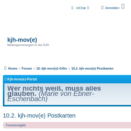
mChat
Anmelden
kjh-mov(e)
Multiorganversagen in der KJH
Home
Forum
10. kjh-mov(e)-Gifts
10.2. kjh-mov(e) Postkarten
Kjh-mov(e)-Portal
Wer nichts weiß, muss alles
glauben.
(Marie von Ebner-
Eschenbach)
10.2. kjh-mov(e) Postkarten
Forumsregeln