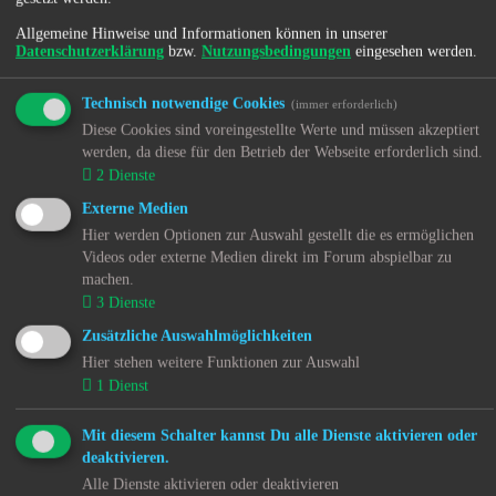
Vorpommern (MV)
↳ 6.1.9. Regionale Nachrichten - Niedersachsen (NI)
Allgemeine Hinweise und Informationen können in unserer
Datenschutzerklärung
bzw.
Nutzungsbedingungen
eingesehen werden.
↳ 6.1.10. Regionale Nachrichten - Nordrhein-
Westfalen (NW)
↳ 6.1.11. Regionale Nachrichten - Rheinland-Pfalz
Technisch notwendige Cookies
(immer erforderlich)
(RP)
Diese Cookies sind voreingestellte Werte und müssen akzeptiert
↳ 6.1.12. Regionale Nachrichten - Saarland (SL)
werden, da diese für den Betrieb der Webseite erforderlich sind.
↳ 6.1.13. Regionale Nachrichten - Sachsen (SN)
2
Dienste
↳ 6.1.14. Regionale Nachrichten - Sachsen-Anhalt
(ST)
Externe Medien
↳ 6.1.15. Regionale Nachrichten - Schleswig-Holstein
Hier werden Optionen zur Auswahl gestellt die es ermöglichen
(SH)
Videos oder externe Medien direkt im Forum abspielbar zu
↳ 6.1.16. Regionale Nachrichten - Thüringen (TH)
↳ 6.1.17. Überregionale Nachrichten -
machen.
Bundesrepublik Deutschland (DE)
3
Dienste
↳ 6.1.18. Nachrichten aus dem Ausland - Österreich
Zusätzliche Auswahlmöglichkeiten
↳ 6.1.19. Nachrichten aus dem Ausland - Polen (PL)
↳ 6.1.20. Nachrichten aus dem Ausland - Schweiz
Hier stehen weitere Funktionen zur Auswahl
(CH)
1
Dienst
↳ 6.1.21. Nachrichten aus der EU
↳ 6.1.22. Nachrichten weltweit
Mit diesem Schalter kannst Du alle Dienste aktivieren oder
↳ 6.4. RSS Feeds
deaktivieren.
↳ 6.4.1. Recht
Alle Dienste aktivieren oder deaktivieren
↳ 6.4.2. Kinder- und Jugendhilfe