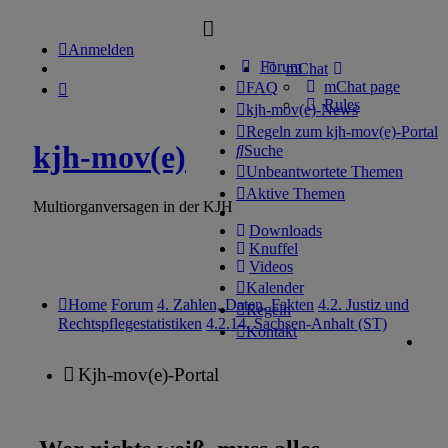
Anmelden
Forum
mChat
mChat page
FAQ
Rules
kjh-mov(e)-News
Regeln zum kjh-mov(e)-Portal
kjh-mov(e)
Suche
Unbeantwortete Themen
Aktive Themen
Multiorganversagen in der KJH
Downloads
Knuffel
Videos
Kalender
Home
Forum
4. Zahlen, Daten, Fakten
4.2. Justiz und
Regeln
Rechtspflegestatistiken
4.2.14. Sachsen-Anhalt (ST)
Kontakt
Kjh-mov(e)-Portal