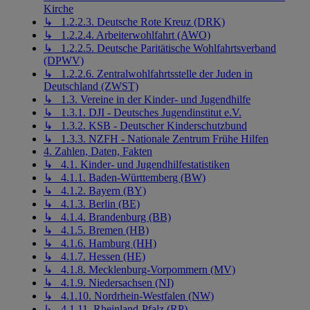
Kirche
↳ 1.2.2.3. Deutsche Rote Kreuz (DRK)
↳ 1.2.2.4. Arbeiterwohlfahrt (AWO)
↳ 1.2.2.5. Deutsche Paritätische Wohlfahrtsverband
(DPWV)
↳ 1.2.2.6. Zentralwohlfahrtsstelle der Juden in
Deutschland (ZWST)
↳ 1.3. Vereine in der Kinder- und Jugendhilfe
↳ 1.3.1. DJI - Deutsches Jugendinstitut e.V.
↳ 1.3.2. KSB - Deutscher Kinderschutzbund
↳ 1.3.3. NZFH - Nationale Zentrum Frühe Hilfen
4. Zahlen, Daten, Fakten
↳ 4.1. Kinder- und Jugendhilfestatistiken
↳ 4.1.1. Baden-Württemberg (BW)
↳ 4.1.2. Bayern (BY)
↳ 4.1.3. Berlin (BE)
↳ 4.1.4. Brandenburg (BB)
↳ 4.1.5. Bremen (HB)
↳ 4.1.6. Hamburg (HH)
↳ 4.1.7. Hessen (HE)
↳ 4.1.8. Mecklenburg-Vorpommern (MV)
↳ 4.1.9. Niedersachsen (NI)
↳ 4.1.10. Nordrhein-Westfalen (NW)
↳ 4.1.11. Rheinland-Pfalz (RP)