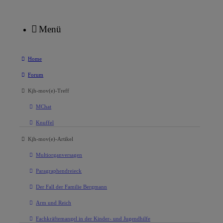
Menü
Home
Forum
Kjh-mov(e)-Treff
MChat
Knuffel
Kjh-mov(e)-Artikel
Multiorganversagen
Paragraphendreieck
Der Fall der Familie Bergmann
Arm und Reich
Fachkräftemangel in der Kinder- und Jugendhilfe