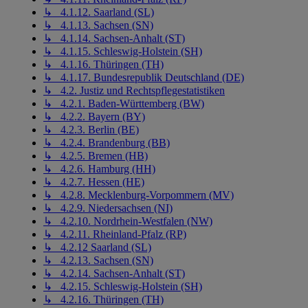
↳ 4.1.12. Saarland (SL)
↳ 4.1.13. Sachsen (SN)
↳ 4.1.14. Sachsen-Anhalt (ST)
↳ 4.1.15. Schleswig-Holstein (SH)
↳ 4.1.16. Thüringen (TH)
↳ 4.1.17. Bundesrepublik Deutschland (DE)
↳ 4.2. Justiz und Rechtspflegestatistiken
↳ 4.2.1. Baden-Württemberg (BW)
↳ 4.2.2. Bayern (BY)
↳ 4.2.3. Berlin (BE)
↳ 4.2.4. Brandenburg (BB)
↳ 4.2.5. Bremen (HB)
↳ 4.2.6. Hamburg (HH)
↳ 4.2.7. Hessen (HE)
↳ 4.2.8. Mecklenburg-Vorpommern (MV)
↳ 4.2.9. Niedersachsen (NI)
↳ 4.2.10. Nordrhein-Westfalen (NW)
↳ 4.2.11. Rheinland-Pfalz (RP)
↳ 4.2.12 Saarland (SL)
↳ 4.2.13. Sachsen (SN)
↳ 4.2.14. Sachsen-Anhalt (ST)
↳ 4.2.15. Schleswig-Holstein (SH)
↳ 4.2.16. Thüringen (TH)