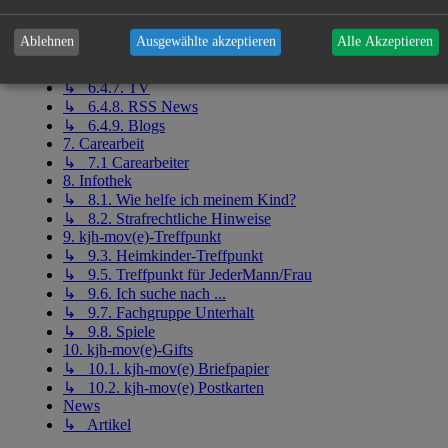
↳ 6.4.3. Psychiatrie
↳ 6.4.4. Politik / Ministerien
Ablehnen
Ausgewählte akzeptieren
Alle Akzeptieren
↳ 6.4.5. Bundesamt für Statistik (Destatis)
↳ 6.4.6. Vermisste Kinder
↳ 6.4.7. TV
↳ 6.4.8. RSS News
↳ 6.4.9. Blogs
7. Carearbeit
↳ 7.1 Carearbeiter
8. Infothek
↳ 8.1. Wie helfe ich meinem Kind?
↳ 8.2. Strafrechtliche Hinweise
9. kjh-mov(e)-Treffpunkt
↳ 9.3. Heimkinder-Treffpunkt
↳ 9.5. Treffpunkt für JederMann/Frau
↳ 9.6. Ich suche nach ...
↳ 9.7. Fachgruppe Unterhalt
↳ 9.8. Spiele
10. kjh-mov(e)-Gifts
↳ 10.1. kjh-mov(e) Briefpapier
↳ 10.2. kjh-mov(e) Postkarten
News
↳ Artikel