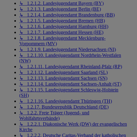
↳ 1.2.1.2. Landesjugendamt Bayern (BY)
↳ 1.2.1.3. Landesjugendamt Berlin (BE)
↳ 1.2.1.4. Landesjugendamt Brandenburg (BB)
↳ 1.2.1.5. Landesjugendamt Bremen (HB)
↳ 1.2.1.6. Landesjugendamt Hamburg (HH)
↳ 1.2.1.7. Landesjugendamt Hessen (HE)
↳ 1.2.1.8. Landesjugendamt Mecklenburg-
Vorpommern (MV)
↳ 1.2.1.9. Landesjugendamt Niedersachsen (NI)
↳ 1.2.1.10. Landesjugendamt Nordrhein-Westfalen
(NW)
↳ 1.2.1.11. Landesjugendamt Rheinland-Pfalz (RP)
↳ 1.2.1.12. Landesjugendamt Saarland (SL)
↳ 1.2.1.13. Landesjugendamt Sachsen (SN)
↳ 1.2.1.14. Landesjugendamt Sachsen-Anhalt (ST)
↳ 1.2.1.15. Landesjugendamt Schleswig-Holstein
(SH)
↳ 1.2.1.16. Landesjugendamt Thüringen (TH)
↳ 1.2.17. Bundesrepublik Deutschland (DE)
↳ 1.2.2. Freie Träger (Jugend- und
Wohlfahrtsverbände)
↳ 1.2.2.1. Diakonische Werk (DW) der evangelischen
Kirche
↳ 1.2.2.2. Deutsche Caritas-Verband der katholischen