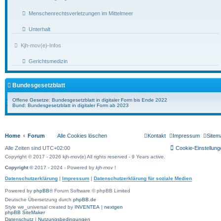
Menschenrechtsverletzungen im Mittelmeer
Unterhalt
Kjh-mov(e)-Infos
Gerichtsmedizin
Bundesgesetzblatt
Offene Gesetze: Bundesgesetzblatt in digitaler Form bis Ende 2022
Bund: Bundesgesetzblatt in digitaler Form ab 2023
Home
Forum
Alle Cookies löschen
Kontakt
Impressum
Sitem
Alle Zeiten sind
UTC+02:00
Cookie-Einstellung
Copyright © 2017 - 2026 kjh-mov(e) All rights reserved - 9 Years active.
Copyright ©
2017 - 2024 - Powered by
kjh-mov
!
Datenschutzerklärung
|
Impressum
|
Datenschutzerklärung für soziale Medien
Powered by
phpBB
® Forum Software © phpBB Limited
Deutsche Übersetzung durch
phpBB.de
Style we_universal created by
INVENTEA
|
nextgen
phpBB SiteMaker
Datenschutz
|
Nutzungsbedingungen