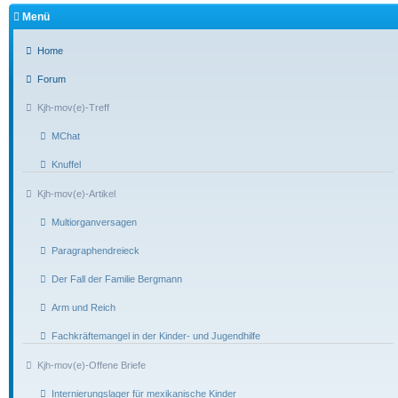
Menü
Home
Forum
Kjh-mov(e)-Treff
MChat
Knuffel
Kjh-mov(e)-Artikel
Multiorganversagen
Paragraphendreieck
Der Fall der Familie Bergmann
Arm und Reich
Fachkräftemangel in der Kinder- und Jugendhilfe
Kjh-mov(e)-Offene Briefe
Internierungslager für mexikanische Kinder