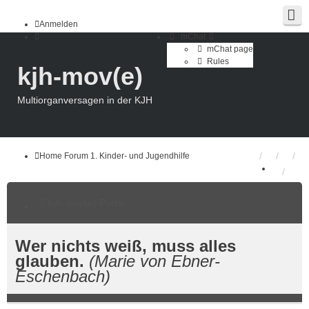
Anmelden
mChat
mChat page
Rules
kjh-mov(e)
Multiorganversagen in der KJH
Home
Forum
1. Kinder- und Jugendhilfe
Kjh-mov(e)-Portal
Wer nichts weiß, muss alles
glauben.
(Marie von Ebner-
Eschenbach)