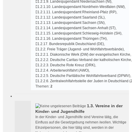
1.2.1.9. Landesjugendamt Niedersachsen (NI)
,
1.2.1.10. Landesjugendamt Nordrhein-Westfalen (NW)
,
1.2.1.11. Landesjugendamt Rheinland-Pfalz (RP)
,
1.2.1.12. Landesjugendamt Saarland (SL)
,
1.2.1.13. Landesjugendamt Sachsen (SN)
,
1.2.1.14. Landesjugendamt Sachsen-Anhalt (ST)
,
1.2.1.15. Landesjugendamt Schleswig-Holstein (SH)
,
1.2.1.16. Landesjugendamt Thüringen (TH)
,
1.2.17. Bundesrepublik Deutschland (DE)
,
1.2.2. Freie Träger (Jugend- und Wohlfahrtsverbände)
,
1.2.2.1. Diakonische Werk (DW) der evangelischen Kirche
,
1.2.2.2. Deutsche Caritas-Verband der katholischen Kirche
,
1.2.2.3. Deutsche Rote Kreuz (DRK)
,
1.2.2.4. Arbeiterwohlfahrt (AWO)
,
1.2.2.5. Deutsche Paritätische Wohlfahrtsverband (DPWV)
,
1.2.2.6. Zentralwohlfahrtsstelle der Juden in Deutschland 
Themen:
2
1.3. Vereine in der
Kinder- und Jugendhilfe
In der Kinder- und Jigendhilfe sind Vereine tätig, die
Einfluss auf die Gesetzgebung nehmen /wollen. Wichtige
EInzelpersonen, die hier tätig sind, werden in der