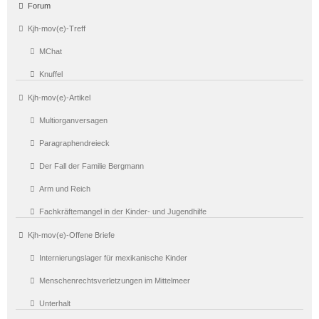
Forum
Kjh-mov(e)-Treff
MChat
Knuffel
Kjh-mov(e)-Artikel
Multiorganversagen
Paragraphendreieck
Der Fall der Familie Bergmann
Arm und Reich
Fachkräftemangel in der Kinder- und Jugendhilfe
Kjh-mov(e)-Offene Briefe
Internierungslager für mexikanische Kinder
Menschenrechtsverletzungen im Mittelmeer
Unterhalt