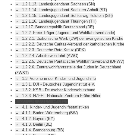
↳ 1.2.1.13. Landesjugendamt Sachsen (SN)
↳ 1.2.1.14. Landesjugendamt Sachsen-Anhalt (ST)
↳ 1.2.1.15. Landesjugendamt Schleswig-Holstein (SH)
↳ 1.2.1.16. Landesjugendamt Thüringen (TH)
↳ 1.2.17. Bundesrepublik Deutschland (DE)
↳ 1.2.2. Freie Träger (Jugend- und Wohlfahrtsverbände)
↳ 1.2.2.1. Diakonische Werk (DW) der evangelischen Kirche
↳ 1.2.2.2. Deutsche Caritas-Verband der katholischen Kirche
↳ 1.2.2.3. Deutsche Rote Kreuz (DRK)
↳ 1.2.2.4. Arbeiterwohlfahrt (AWO)
↳ 1.2.2.5. Deutsche Paritätische Wohlfahrtsverband (DPWV)
↳ 1.2.2.6. Zentralwohlfahrtsstelle der Juden in Deutschland
(ZWST)
↳ 1.3. Vereine in der Kinder- und Jugendhilfe
↳ 1.3.1. DJI - Deutsches Jugendinstitut e.V.
↳ 1.3.2. KSB - Deutscher Kinderschutzbund
↳ 1.3.3. NZFH - Nationale Zentrum Frühe Hilfen
4. ZAHLEN, DATEN, FAKTEN
↳ 4.1. Kinder- und Jugendhilfestatistiken
↳ 4.1.1. Baden-Württemberg (BW)
↳ 4.1.2. Bayern (BY)
↳ 4.1.3. Berlin (BE)
↳ 4.1.4. Brandenburg (BB)