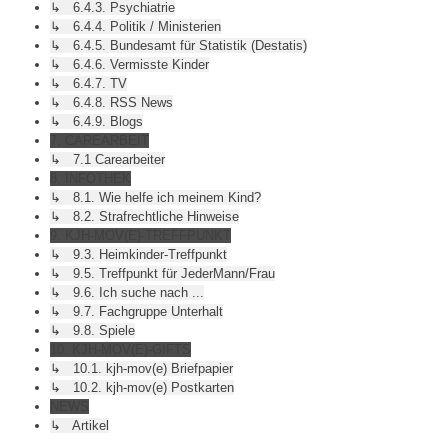
↳ 6.4.3. Psychiatrie
↳ 6.4.4. Politik / Ministerien
↳ 6.4.5. Bundesamt für Statistik (Destatis)
↳ 6.4.6. Vermisste Kinder
↳ 6.4.7. TV
↳ 6.4.8. RSS News
↳ 6.4.9. Blogs
7. CAREARBEIT
↳ 7.1 Carearbeiter
8. INFOTHEK
↳ 8.1. Wie helfe ich meinem Kind?
↳ 8.2. Strafrechtliche Hinweise
9. KJH-MOV(E)-TREFFPUNKT
↳ 9.3. Heimkinder-Treffpunkt
↳ 9.5. Treffpunkt für JederMann/Frau
↳ 9.6. Ich suche nach ...
↳ 9.7. Fachgruppe Unterhalt
↳ 9.8. Spiele
10. KJH-MOV(E)-GIFTS
↳ 10.1. kjh-mov(e) Briefpapier
↳ 10.2. kjh-mov(e) Postkarten
NEWS
↳ Artikel