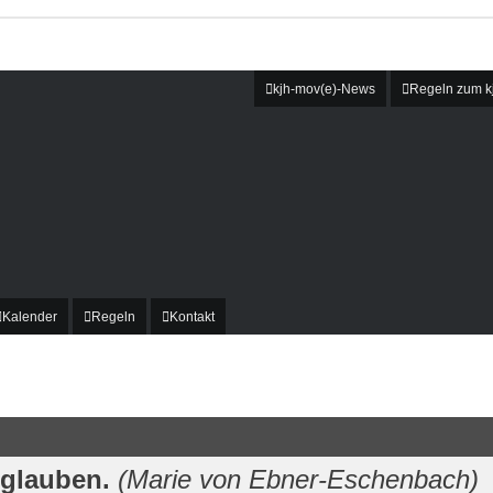
kjh-mov(e)-News
Regeln zum kj
Kalender
Regeln
Kontakt
 glauben.
(Marie von Ebner-Eschenbach)