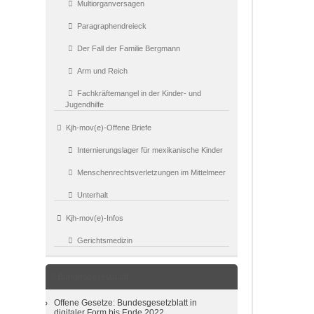
Multiorganversagen
Paragraphendreieck
Der Fall der Familie Bergmann
Arm und Reich
Fachkräftemangel in der Kinder- und
Jugendhilfe
Kjh-mov(e)-Offene Briefe
Internierungslager für mexikanische Kinder
Menschenrechtsverletzungen im Mittelmeer
Unterhalt
Kjh-mov(e)-Infos
Gerichtsmedizin
Bundesgesetzblatt
Offene Gesetze: Bundesgesetzblatt in
digitaler Form bis Ende 2022