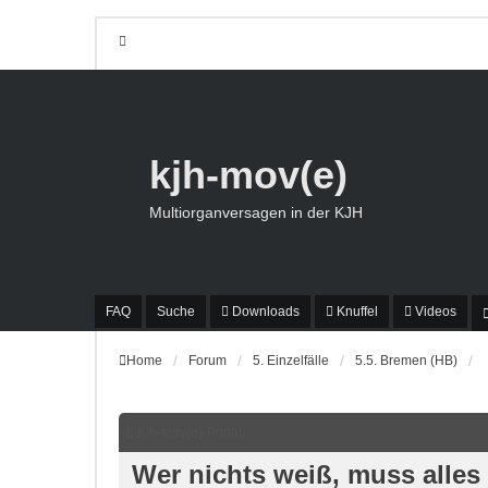
kjh-mov(e)
Multiorganversagen in der KJH
FAQ
Suche
Downloads
Knuffel
Videos
Home
Forum
5. Einzelfälle
5.5. Bremen (HB)
Kjh-mov(e)-Portal
Wer nichts weiß, muss alles