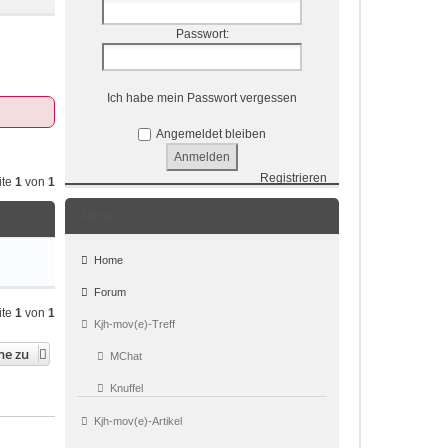
Passwort:
Ich habe mein Passwort vergessen
Angemeldet bleiben
Registrieren
ite
1
von
1
Menü
Home
Forum
ite
1
von
1
Kjh-mov(e)-Treff
he zu
MChat
Knuffel
Kjh-mov(e)-Artikel