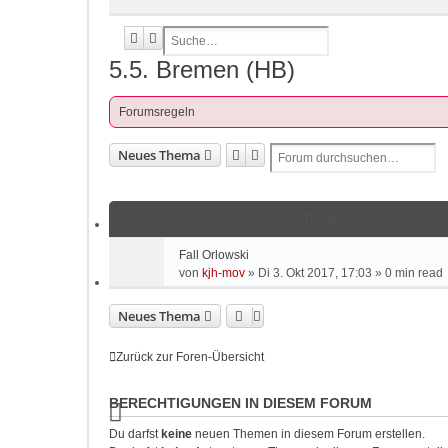
Suche
Erweiterte Suche
5.5. Bremen (HB)
Forumsregeln
Suche
Erweiterte Suche
Neues Thema
Themen
Fall Orlowski
von
kjh-mov
»
Di 3. Okt 2017, 17:03
» 0 min read
Neues Thema
Zurück zur Foren-Übersicht
BERECHTIGUNGEN IN DIESEM FORUM
Du darfst
keine
neuen Themen in diesem Forum erstellen.