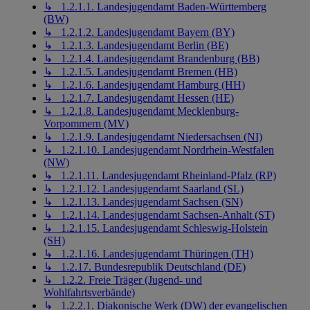
↳ 1.2.1.1. Landesjugendamt Baden-Württemberg
(BW)
↳ 1.2.1.2. Landesjugendamt Bayern (BY)
↳ 1.2.1.3. Landesjugendamt Berlin (BE)
↳ 1.2.1.4. Landesjugendamt Brandenburg (BB)
↳ 1.2.1.5. Landesjugendamt Bremen (HB)
↳ 1.2.1.6. Landesjugendamt Hamburg (HH)
↳ 1.2.1.7. Landesjugendamt Hessen (HE)
↳ 1.2.1.8. Landesjugendamt Mecklenburg-
Vorpommern (MV)
↳ 1.2.1.9. Landesjugendamt Niedersachsen (NI)
↳ 1.2.1.10. Landesjugendamt Nordrhein-Westfalen
(NW)
↳ 1.2.1.11. Landesjugendamt Rheinland-Pfalz (RP)
↳ 1.2.1.12. Landesjugendamt Saarland (SL)
↳ 1.2.1.13. Landesjugendamt Sachsen (SN)
↳ 1.2.1.14. Landesjugendamt Sachsen-Anhalt (ST)
↳ 1.2.1.15. Landesjugendamt Schleswig-Holstein
(SH)
↳ 1.2.1.16. Landesjugendamt Thüringen (TH)
↳ 1.2.17. Bundesrepublik Deutschland (DE)
↳ 1.2.2. Freie Träger (Jugend- und
Wohlfahrtsverbände)
↳ 1.2.2.1. Diakonische Werk (DW) der evangelischen