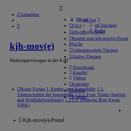
Anmelden
Forum
mChat
mChat page
FAQ
Rules
kjh-mov(e)-News
Regeln zum kjh-mov(e)-Portal
kjh-mov(e)
Suche
Unbeantwortete Themen
Aktive Themen
Multiorganversagen in der KJH
Downloads
Knuffel
Videos
Kalender
Home
Forum
1. Kinder- und Jugendhilfe
1.2.
Regeln
Trägerschaften der Jugendhilfe
1.2.2. Freie Träger (Jugend-
Kontakt
und Wohlfahrtsverbände)
1.2.2.3. Deutsche Rote Kreuz
(DRK)
Kjh-mov(e)-Portal