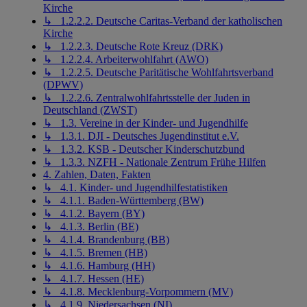
Kirche
↳ 1.2.2.2. Deutsche Caritas-Verband der katholischen
Kirche
↳ 1.2.2.3. Deutsche Rote Kreuz (DRK)
↳ 1.2.2.4. Arbeiterwohlfahrt (AWO)
↳ 1.2.2.5. Deutsche Paritätische Wohlfahrtsverband
(DPWV)
↳ 1.2.2.6. Zentralwohlfahrtsstelle der Juden in
Deutschland (ZWST)
↳ 1.3. Vereine in der Kinder- und Jugendhilfe
↳ 1.3.1. DJI - Deutsches Jugendinstitut e.V.
↳ 1.3.2. KSB - Deutscher Kinderschutzbund
↳ 1.3.3. NZFH - Nationale Zentrum Frühe Hilfen
4. Zahlen, Daten, Fakten
↳ 4.1. Kinder- und Jugendhilfestatistiken
↳ 4.1.1. Baden-Württemberg (BW)
↳ 4.1.2. Bayern (BY)
↳ 4.1.3. Berlin (BE)
↳ 4.1.4. Brandenburg (BB)
↳ 4.1.5. Bremen (HB)
↳ 4.1.6. Hamburg (HH)
↳ 4.1.7. Hessen (HE)
↳ 4.1.8. Mecklenburg-Vorpommern (MV)
↳ 4.1.9. Niedersachsen (NI)