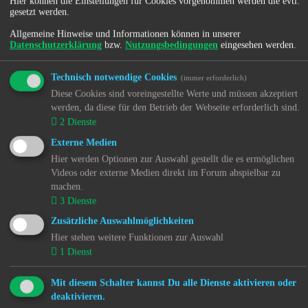
Hier können die Einstellungen für Cookies vorgenommen werden die evtl.
↳ 6.1.7. Regionale Nachrichten - Hessen (HE)
gesetzt werden.
↳ 6.1.8. Regionale Nachrichten - Mecklenburg-
Vorpommern (MV)
Allgemeine Hinweise und Informationen können in unserer
↳ 6.1.9. Regionale Nachrichten - Niedersachsen (NI)
Datenschutzerklärung
bzw.
Nutzungsbedingungen
eingesehen werden.
↳ 6.1.10. Regionale Nachrichten - Nordrhein-
Westfalen (NW)
Technisch notwendige Cookies
(immer erforderlich)
↳ 6.1.11. Regionale Nachrichten - Rheinland-Pfalz
Diese Cookies sind voreingestellte Werte und müssen akzeptiert
(RP)
werden, da diese für den Betrieb der Webseite erforderlich sind.
↳ 6.1.12. Regionale Nachrichten - Saarland (SL)
↳ 6.1.13. Regionale Nachrichten - Sachsen (SN)
2
Dienste
↳ 6.1.14. Regionale Nachrichten - Sachsen-Anhalt
Externe Medien
(ST)
Hier werden Optionen zur Auswahl gestellt die es ermöglichen
↳ 6.1.15. Regionale Nachrichten - Schleswig-Holstein
(SH)
Videos oder externe Medien direkt im Forum abspielbar zu
↳ 6.1.16. Regionale Nachrichten - Thüringen (TH)
machen.
↳ 6.1.17. Überregionale Nachrichten -
3
Dienste
Bundesrepublik Deutschland (DE)
Zusätzliche Auswahlmöglichkeiten
↳ 6.1.18. Nachrichten aus dem Ausland - Österreich
↳ 6.1.19. Nachrichten aus dem Ausland - Polen (PL)
Hier stehen weitere Funktionen zur Auswahl
↳ 6.1.20. Nachrichten aus dem Ausland - Schweiz
1
Dienst
(CH)
↳ 6.1.21. Nachrichten aus der EU
Mit diesem Schalter kannst Du alle Dienste aktivieren oder
↳ 6.1.22. Nachrichten weltweit
deaktivieren.
↳ 6.4. RSS Feeds