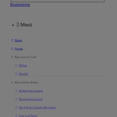
Registrieren
Menü
Home
Forum
Kjh-mov(e)-Treff
MChat
Knuffel
Kjh-mov(e)-Artikel
Multiorganversagen
Paragraphendreieck
Der Fall der Familie Bergmann
Arm und Reich