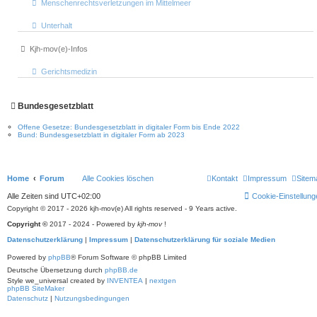
Menschenrechtsverletzungen im Mittelmeer
Unterhalt
Kjh-mov(e)-Infos
Gerichtsmedizin
Bundesgesetzblatt
Offene Gesetze: Bundesgesetzblatt in digitaler Form bis Ende 2022
Bund: Bundesgesetzblatt in digitaler Form ab 2023
Home
Forum
Alle Cookies löschen
Kontakt
Impressum
Sitem
Alle Zeiten sind
UTC+02:00
Cookie-Einstellung
Copyright © 2017 - 2026 kjh-mov(e) All rights reserved - 9 Years active.
Copyright ©
2017 - 2024 - Powered by
kjh-mov
!
Datenschutzerklärung
|
Impressum
|
Datenschutzerklärung für soziale Medien
Powered by
phpBB
® Forum Software © phpBB Limited
Deutsche Übersetzung durch
phpBB.de
Style we_universal created by
INVENTEA
|
nextgen
phpBB SiteMaker
Datenschutz
|
Nutzungsbedingungen