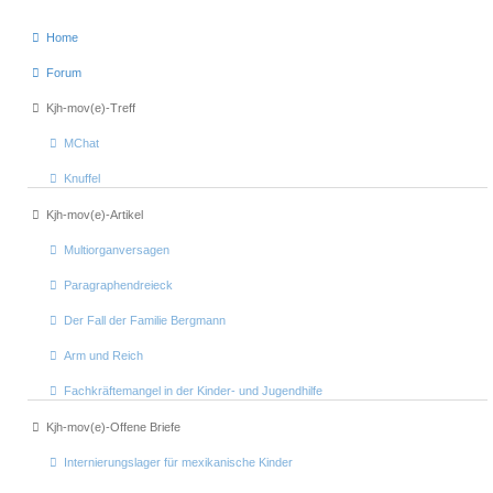
Home
Forum
Kjh-mov(e)-Treff
MChat
Knuffel
Kjh-mov(e)-Artikel
Multiorganversagen
Paragraphendreieck
Der Fall der Familie Bergmann
Arm und Reich
Fachkräftemangel in der Kinder- und Jugendhilfe
Kjh-mov(e)-Offene Briefe
Internierungslager für mexikanische Kinder