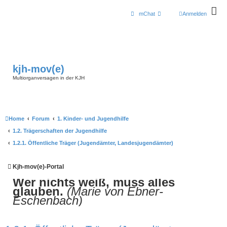
mChat
Anmelden
kjh-mov(e)
Multiorganversagen in der KJH
Home
Forum
1. Kinder- und Jugendhilfe
1.2. Trägerschaften der Jugendhilfe
1.2.1. Öffentliche Träger (Jugendämter, Landesjugendämter)
Kjh-mov(e)-Portal
Wer nichts weiß, muss alles
glauben.
(Marie von Ebner-
Eschenbach)